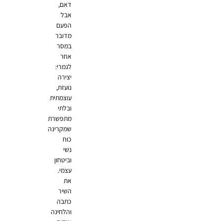
דאם,
אבל
הפעם
מדובר
במסר
אחר
לגמרי:
יצירה
נועזת,
עוצמתית
ובלתי
מתפשרת
שמקרינה
כוח
נשי
וביטחון
עצמי.
את
השיר
כתבה
והלחינה