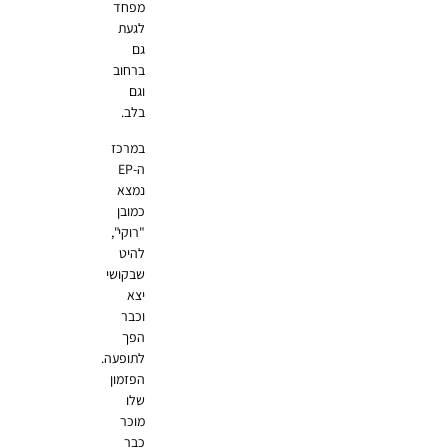
מפחד
לגעת
גם
ברחוב
וגם
בלב.
במרכז
ה-EP
נמצא
כמובן
"רוקי",
להיט
שבקושי
יצא
וכבר
הפך
לתופעה.
הפזמון
שלו
מוכר
כבר