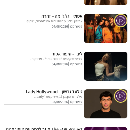
אסולין וגל ג'ומה – זהרה
אסולין וגל ג'ומה משיקות את "זהרה", שיתוף...
ליאור קלו
04/08/2026
ליבי – סיפור אסור
ליבי משיקה את "סיפור אסור" - פרויקט...
ליאור קלו
04/08/2026
גילעד גרשון – Lady Hollywood
גילעד גרשון, בן 17, משיק את "Lady...
ליאור קלו
03/08/2026
The EOK Project חוזר לבמה עם מופע חגיגי