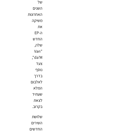
של
השנים
האחרונות
משיקה
את
ה-EP
החדש
שלה,
"Van
da’M",
צעד
נוסף
בדרך
לאלבום
המלא
שעתיד
לצאת
בקרוב.
שלושת
השירים
החדשים