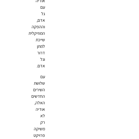
אודיה
עם
גל
אדם,
וההפקה
המוזיקלית
שייכת
למתן
דרור
וגל
אדם.
עם
שלושת
השירים
החדשים
האלה,
אודיה
לא
רק
משיקה
פרויקט