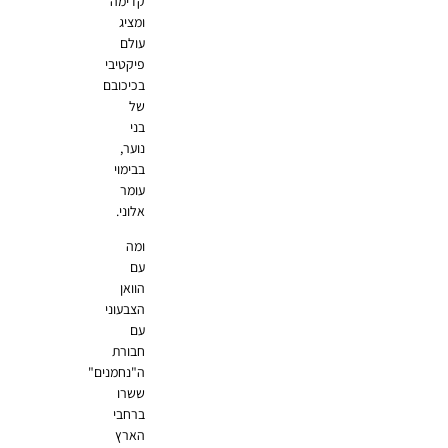
קדימה
ומציג
עולם
פיקטיבי
בכיכובם
של
בני
נוער,
בבימוי
עומר
אלוני.
ומה
עם
הוואן
הצבעוני
עם
חבורת
ה"נחמנים"
ששרו
ברחבי
הארץ