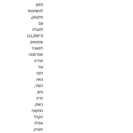
מזמן
למשתמשי
טיקטוק,
עם
למעלה
מ־111,000
שימושים
לסאונד
שפרסמה
אודיה
עוד
לפני
צאת
השיר,
נתון
חריג
בשוק
המקומי.
הקהל
אפילו
העניק