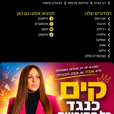
ף הבית
מדיניות פרטיות
הצהרת נגישות
רים שלנו
תמצאו אותנו גם כאן
בז-קים
פייסבוק
רבות
אינסטגרם
כילות
יוטיוב
ווזיה
טיקטוק
וסיקה
וים
ילום
ונקשנ'ס בסלון