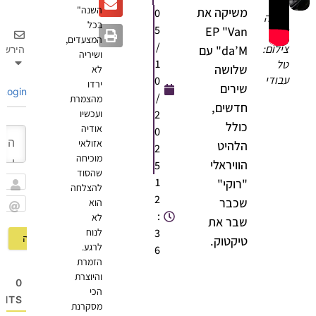
השנה"
משיקה את
0
אודיה
בכל
5
EP "Van
|
המצעדים,
/
צילום:
da’M" עם
הירשם
ושיריה
1
טל
שלושה
לא
עבודי
0
ירדו
שירים
Login
/
מהצמרת
חדשים,
2
ועכשיו
כולל
אודיה
0
אזולאי
הלהיט
2
מוכיחה
הוויראלי
5
שהסוד
1
"רוקי"
להצלחה
שם
2
שכבר
הוא
:
לא
Email
שבר את
3
לנוח
טיקטוק.
לרגע.
6
הזמרת
והיוצרת
0
הכי
OMMENTS
מסקרנת