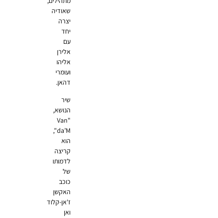
מתהילים,
שאודיה
יצרה
יחד
עם
אלירן
אליהו
ועומרי
דהאן.
שיר
הנושא,
"Van
da’M",
הוא
קריצה
לדמותו
של
כוכב
האקשן
ז'אן-קלוד
ואן