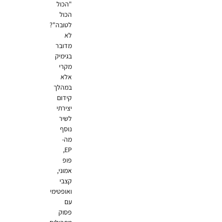
"הכול
הכול
לטובה"?
לא
מדובר
בגימיק
מקרי
אלא
במהלך
קידום
יצירתי
לשיר
נוסף
מה-
EP,
פופ
אמוני,
קצבי
ואופטימי
עם
פסוק