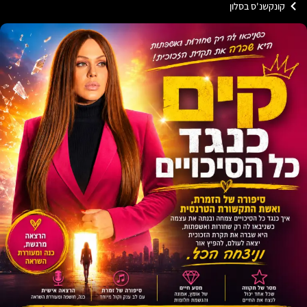
ונקשנ'ס בסלון