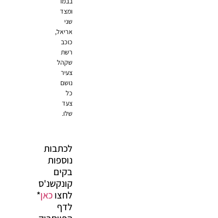
בבמו
ומצד
שני
אריאל,
כוכב
רשת
שקהל
צעיר
נושם
כל
צעד
שלו.
לכתבות
נוספות
בקים
קונקשנ'ס
לחצו
כאן
*
לדף