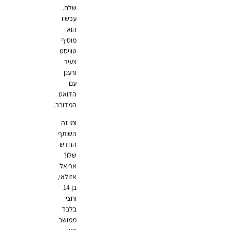
שלם.
עכשיו
הוא
מוסיף
טוויסט
צעיר
ורענן
עם
הדואט
המדובר.
ומי זה
השותף
החדש
שלו?
אריאל
אזולאי,
בן 14
וחצי
בלבד
ממושב