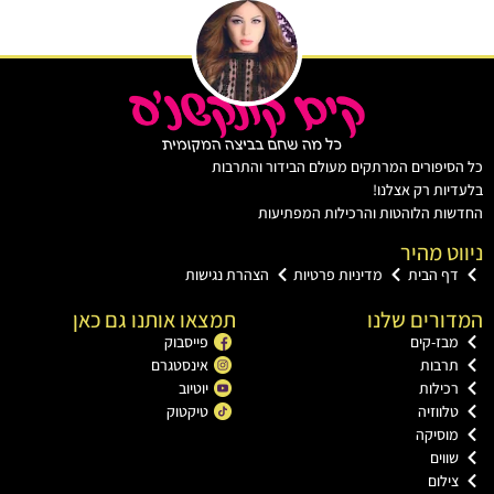
יפורים המרתקים מעולם הבידור והתרבות
ות רק אצלנו!
ת הלוהטות והרכילות המפתיעות
ט מהיר
ף הבית
מדיניות פרטיות
הצהרת נגישות
רים שלנו
תמצאו אותנו גם כאן
בז-קים
פייסבוק
רבות
אינסטגרם
כילות
יוטיוב
ווזיה
טיקטוק
וסיקה
וים
ילום