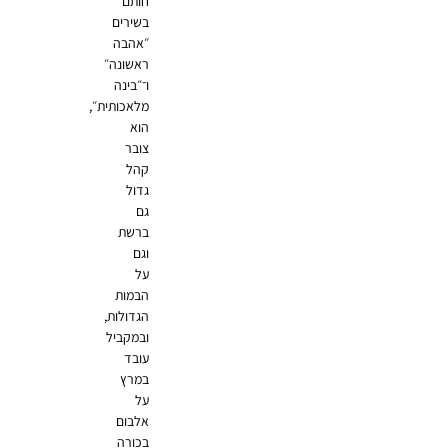
חותם
בשירים
״אהבה
ראשונה״
ו־״בינה
מלאכותית״,
הוא
צובר
קהל
גדול
גם
ברשת
וגם
על
הבמות
הגדולות,
ובמקביל
עובד
במרץ
על
אלבום
בכורה