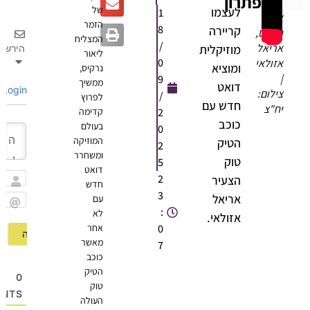
פתרון
של
לעצמו
1
אליה
הזמר
8
קריירה
נרקיס,
המצליח
/
אריאל
מוזיקלית
הירשם
ליאור
0
אזולאי
ומוציא
נרקיס,
|
9
ממשיך
דואט
Login
צילום:
/
לפרוץ
חדש עם
יח"צ
2
קדימה
כוכב
בעולם
0
המוזיקה
הטיק
2
ומשחרר
טוק
5
דואט
2
הצעיר
חדש
שם
3
אריאל
עם
:
לא
Email
אזולאי.
0
אחר
מאשר
7
כוכב
הטיק
0
טוק
OMMENTS
העולה