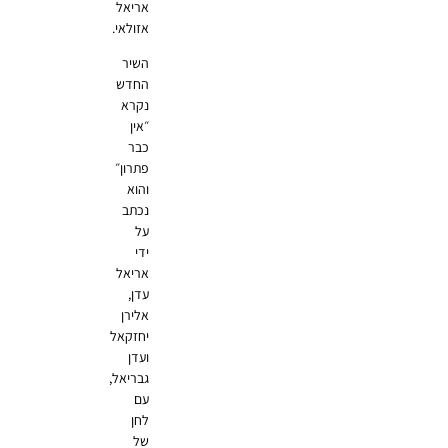
אריאל
אזולאי.
השיר
החדש
נקרא
״אין
כבר
פתרון״
והוא
נכתב
על
ידי
אריאל
עדן,
אלירן
יחזקאל
ועדן
גבריאל,
עם
לחן
של