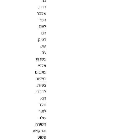
בני
דרור,
שכבר
הפך
לשם
חם
בטיק
טוק
עם
עשרות
אלפי
עוקבים
ומיליוני
צפיות.
לדבריו,
הוא
נולד
לתוך
עולם
השירה,
והמקצוע
פשוט