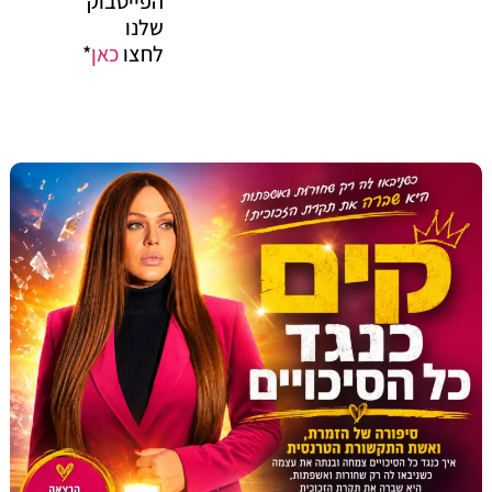
הפייסבוק
שלנו
לחצו
כאן
*