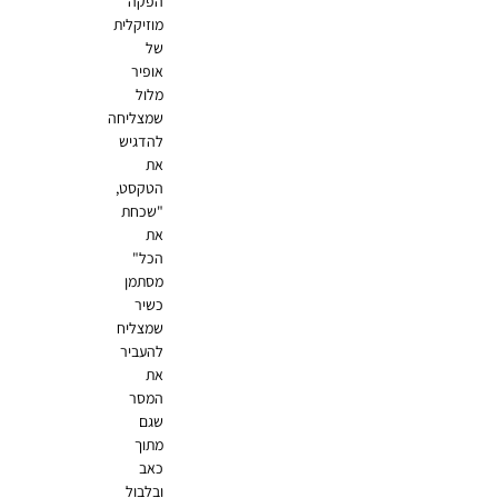
הפקה
מוזיקלית
של
אופיר
מלול
שמצליחה
להדגיש
את
הטקסט,
"שכחת
את
הכל"
מסתמן
כשיר
שמצליח
להעביר
את
המסר
שגם
מתוך
כאב
ובלבול