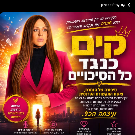
ונקשנ'ס בסלון