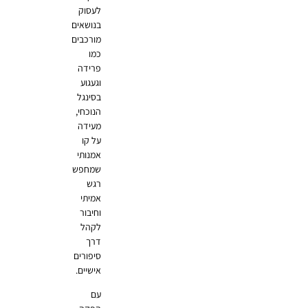
לעסוק
בנושאים
מורכבים
כמו
פרידה
וגעגוע
בסינגל
הנוכחי,
מעידה
על קו
אמנותי
שמחפש
רגש
אמיתי
וחיבור
לקהל
דרך
סיפורים
אישיים.
עם