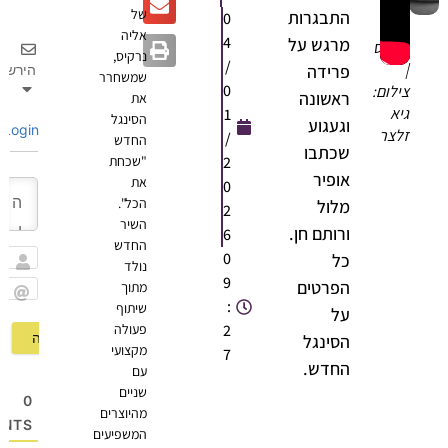
של
התבגרות
0
אליה
אליה
4
מרגש על
נרקיס
נרקיס,
/
|
פרידה
הירשם
שמשחרר
0
צילום:
ראשונה
את
גיא
1
הסינגל
וגעגוע
Login
זלצר
/
החדש
שכתבו
2
"שכחת
אופיר
את
0
הכל".
מלול
2
השיר
ורותם חן.
6
החדש
0
כל
נולד
שם
9
הפרטים
מתוך
:
שיתוף
Email
על
2
פעולה
הסינגל
מקצועי
7
החדש.
עם
שניים
0
מהיוצרים
OMMENTS
המשפיעים