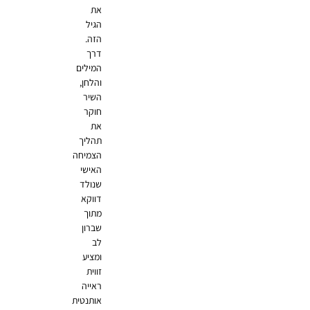
את
הגיל
הזה.
דרך
המילים
והלחן,
השיר
חוקר
את
תהליך
הצמיחה
האישי
שנולד
דווקא
מתוך
שברון
לב
ומציע
זווית
ראייה
אותנטית