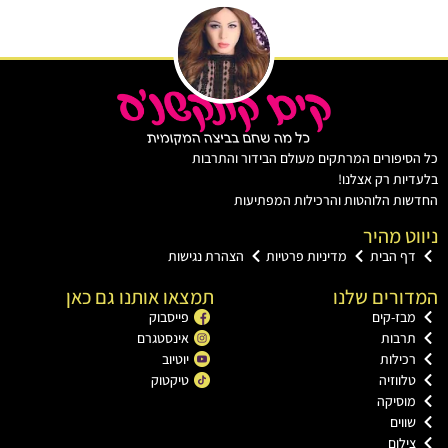
יפורים המרתקים מעולם הבידור והתרבות
ות רק אצלנו!
ת הלוהטות והרכילות המפתיעות
ט מהיר
ף הבית
מדיניות פרטיות
הצהרת נגישות
רים שלנו
תמצאו אותנו גם כאן
בז-קים
פייסבוק
רבות
אינסטגרם
כילות
יוטיוב
ווזיה
טיקטוק
וסיקה
וים
ילום