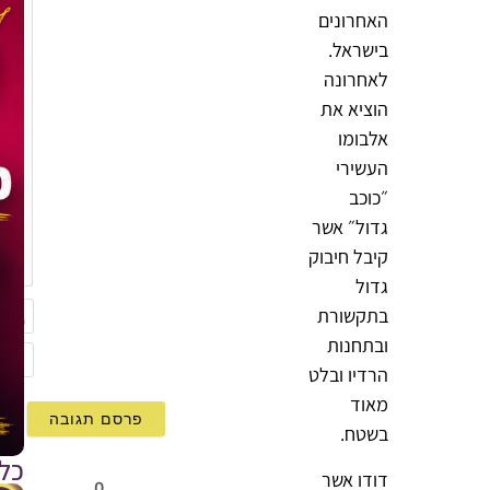
האחרונים
בישראל.
לאחרונה
הוציא את
אלבומו
העשירי
״כוכב
גדול״ אשר
{}
קיבל חיבוק
[+]
גדול
בתקשורת
ובתחנות
שם
הרדיו ובלט
mail
מאוד
בשטח.
כל
דודו אשר
0