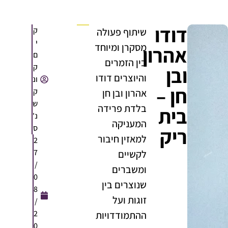
דודו
ק
שיתוף פעולה
י
מסקרן ומיוחד
אהרון
ם
בין הזמרים
ק
ובן
והיוצרים דודו
ונ
חן –
ק
אהרון ובן חן
ש
בלדת פרידה
בית
נ'
המעניקה
ס
ריק
למאזין חיבור
2
7
לקשיים
/
ומשברים
0
שנוצרים בין
8
זוגות ועל
/
2
ההתמודדויות
0