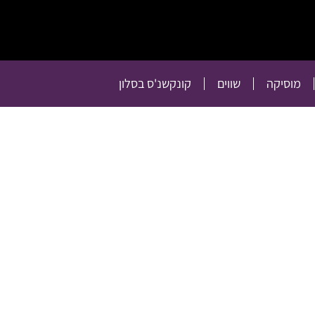
תרבות
רכילות
טלוויזיה
מוסיקה
שווים
קו
מוסיקה
שווים
קונקשנ'ס בסלון