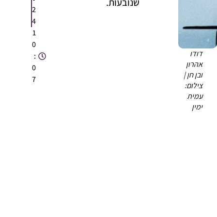
שנובעות.
2
4
1
0
דודו
:
אהרון
0
ובן חן |
7
צילום:
עמית
ימין