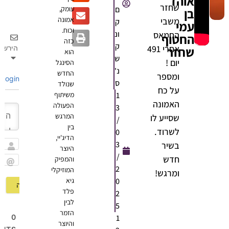
אוהד
שחזר
ם
עומק,
בן
אמונה
משבי
ק
עמי
וכוח.
ונ
החמאס
החטוף
כזה
ק
אחרי 491
שחזר
הירשם
הוא
ש
יום !
הסינגל
נ'
החדש
ומספר
Login
ס
שנולד
על כח
1
משיתוף
האמונה
הפעולה
3
המרגש
שסייע לו
/
בין
לשרוד.
0
הדיג'יי,
3
בשיר
היוצר
שם
/
חדש
והמפיק
2
המוזיקלי
Email
ומרגש!
0
גיא
פלד
2
לבין
5
הזמר
1
0
והיוצר