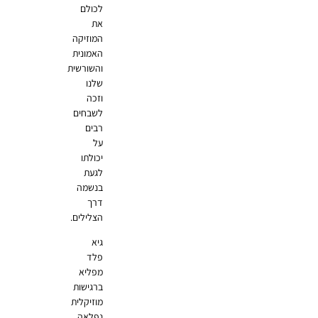
לכולם
את
המוזיקה
האמונית
והשורשית
שלנו
וזכה
לשבחים
רבים
על
יכולתו
לגעת
בנשמה
דרך
הצלילים.
גיא
פלד
מפליא
ברגישות
מוזיקלית
נפלאה