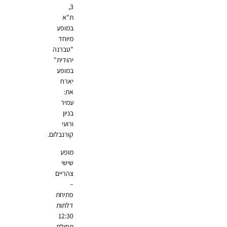
3,
ת"א
במופע
מיוחד
"טברנה
יהודית"
במופע
יארח
את:
עמיר
בניון
ורועי
קורנבלום.
מופע
שישי
צהריים
–
פתיחת
דלתות
12:30
תחילת