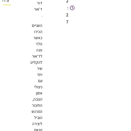
2
OMMENTS
דוד
:
ד'אור
2
.
7
השניים
הכירו
כאשר
פלד
פנה
לד'אור
להקליט
שיר
יחד
עם
ניצולי
אסון
הנובה,
החיבור
המרגש
הוביל
ליצירה
יוצאת