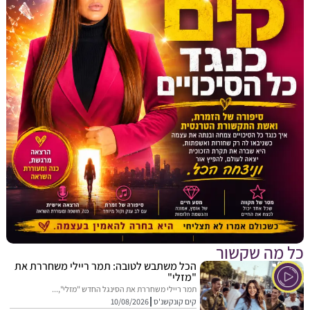
מה שקשור
הכל משתבש לטובה: תמר ריילי משחררת את
"מזלי"
תמר ריילי משחררת את הסינגל החדש "מזלי",...
קים קונקשנ'ס
10/08/2026