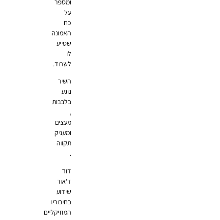
ומספר
על
כח
האמונה
שסייע
לו
לשרוד.
השיר
נוגע
בלבבות
,
מעצים
ומעניק
תקווה
.
דוד
ד'אור
שידוע
בחיבוריו
המוזיקליים