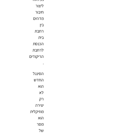
ליצור
חיבור
מדהים
בין
רחבת
בית
הכנסת
לרחבת
הריקודים
.
הסינגל
החדש
הוא
לא
רק
יצירה
מוזיקלית
הוא
מסר
של