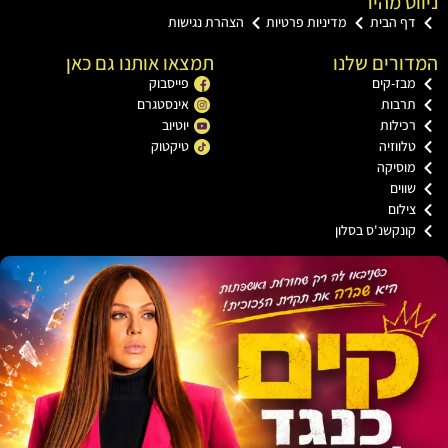
ט מהיר
ף הבית
מדיניות פרטיות
הצהרת נגישות
רים שלנו
תמצאו אותנו גם כאן
בז-קים
פייסבוק
רבות
אינסטגרם
כילות
יוטיוב
ווזיה
טיקטוק
וסיקה
וים
ילום
ונקשנ'ס בסלון