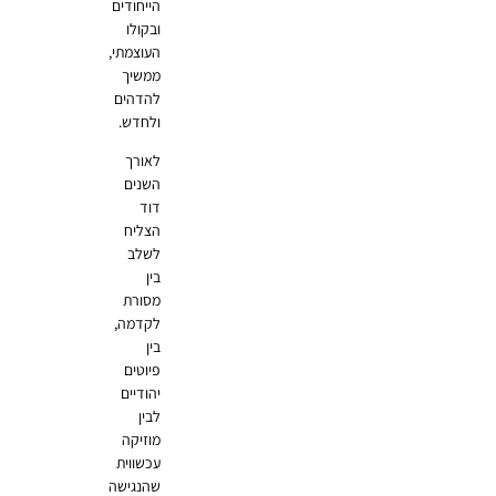
הייחודים
ובקולו
העוצמתי,
ממשיך
להדהים
ולחדש.
לאורך
השנים
דוד
הצליח
לשלב
בין
מסורת
לקדמה,
בין
פיוטים
יהודיים
לבין
מוזיקה
עכשווית
שהנגישה