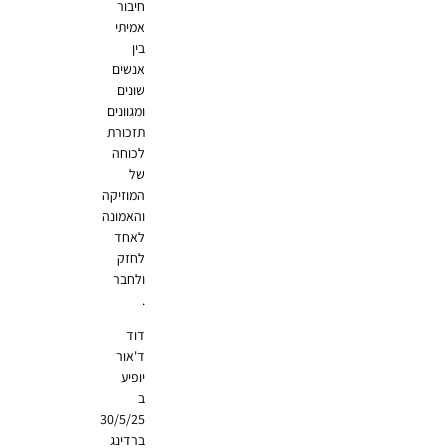
חיבור
אמיתי
בין
אנשים
שונים
ומגוונים
תזכורת
לכוחה
של
המוזיקה
והאמונה
לאחד
לחזק
ולחבר
.
דוד
ד'אור
יופיע
ב
30/5/25
ברדינג