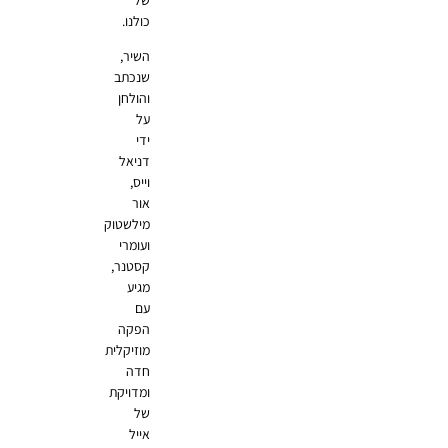
כולנו.
השיר,
שנכתב
והולחן
על
ידי
דניאל
וייס,
אור
מילשטוק
ועומרי
קסטנר,
מגיע
עם
הפקה
מוזיקלית
חדה
ומדויקת
של
אייל