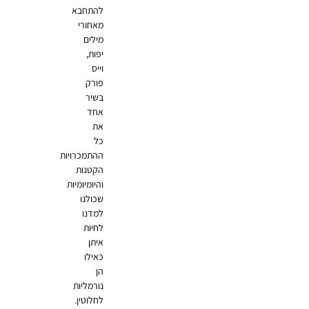
להתחבא
מאחורי
מילים
יפות,
וייס
פורק
בשיר
אחד
את
כל
ההתמכרויות
הקטנות
והיומיומיות
שכולנו
למדנו
לחיות
איתן
כאילו
הן
נורמליות
לחלוטין.