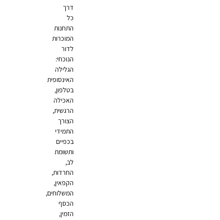
דרך
כל
התחנות
המוכרות
לדור
הנוכחי:
הגלילה
האינסופית
בטלפון,
האכילה
הרגשית,
הצורך
התמידי
בכפיים
ותשומת
לב,
החרדות,
הקפאין,
המשלוחים,
הכסף
הזמין,