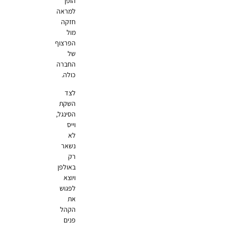
הופך
למראה
חזקה
מול
הפרצוף
של
החברה
כולה.
לצד
השקת
הסינגל,
וייס
לא
נשאר
רק
באולפן
ויוצא
לפגוש
את
הקהל
פנים