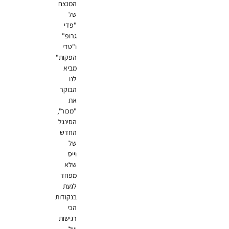
המנצח
של
"פדי
גרופ"
ו"טדי
הפקות"
מביא
לנו
הבוקר
את
"מכור",
הסינגל
החדש
של
וייס
שלא
מפחד
לגעת
בנקודות
הכי
רגישות
של