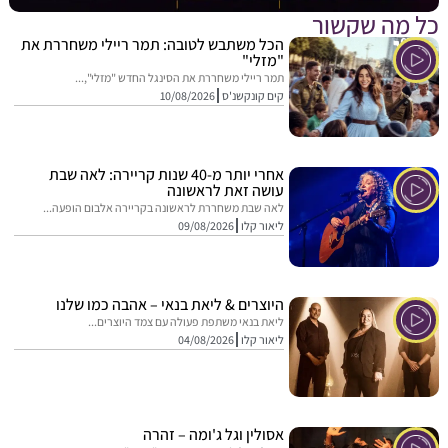
מה שקשור
הכל משתבש לטובה: תמר ריילי משחררת את
"מזלי"
תמר ריילי משחררת את הסינגל החדש "מזלי",...
קים קונקשנ'ס
10/08/2026
אחרי יותר מ-40 שנות קריירה: לאה שבת
עושה זאת לראשונה
לאה שבת משחררת לראשונה בקריירה אלבום הופעה...
ליאור קלו
09/08/2026
היוצרים & ליאת בנאי – אהבה כמו שלנו
ליאת בנאי משתפת פעולה עם צמד היוצרים...
ליאור קלו
04/08/2026
אסולין וגל ג'ומה – זהרה