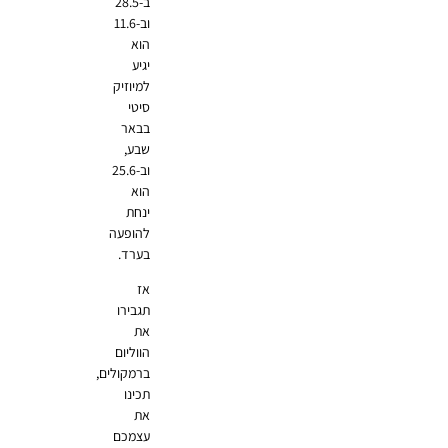
ב-28.5
וב-11.6
הוא
יגיע
למיוזיק
סיטי
בבאר
שבע,
וב-25.6
הוא
ינחת
להופעה
בערד.
אז
תגבירו
את
הווליום
ברמקולים,
תכינו
את
עצמכם