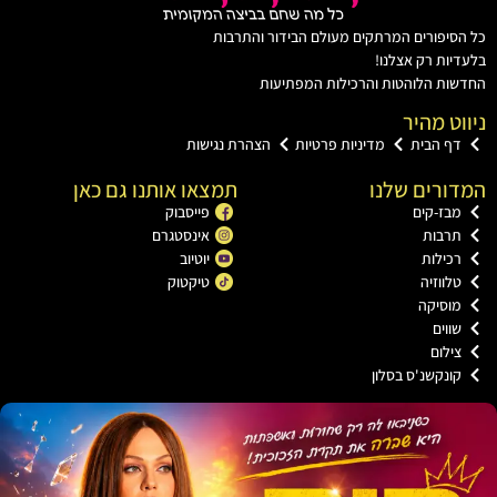
יפורים המרתקים מעולם הבידור והתרבות
ות רק אצלנו!
ת הלוהטות והרכילות המפתיעות
ט מהיר
ף הבית
מדיניות פרטיות
הצהרת נגישות
רים שלנו
תמצאו אותנו גם כאן
בז-קים
פייסבוק
רבות
אינסטגרם
כילות
יוטיוב
ווזיה
טיקטוק
וסיקה
וים
ילום
ונקשנ'ס בסלון