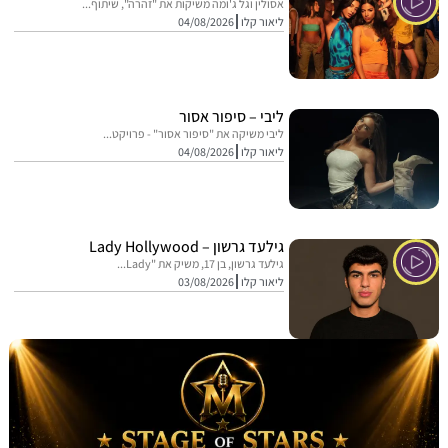
אסולין וגל ג'ומה משיקות את "זהרה", שיתוף...
ליאור קלו
04/08/2026
ליבי – סיפור אסור
ליבי משיקה את "סיפור אסור" - פרויקט...
ליאור קלו
04/08/2026
גילעד גרשון – Lady Hollywood
גילעד גרשון, בן 17, משיק את "Lady...
ליאור קלו
03/08/2026