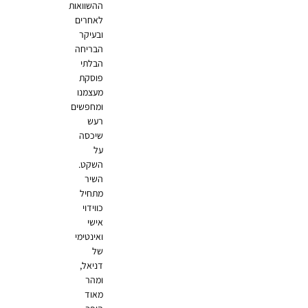
ההשוואות
לאחרים
ובעיקר
הבריחה
הבלתי
פוסקת
מעצמנו
ומחפשים
רעש
שיכסה
על
השקט.
השיר
מתחיל
כווידוי
אישי
ואינטימי
של
דניאל,
ומהר
מאוד