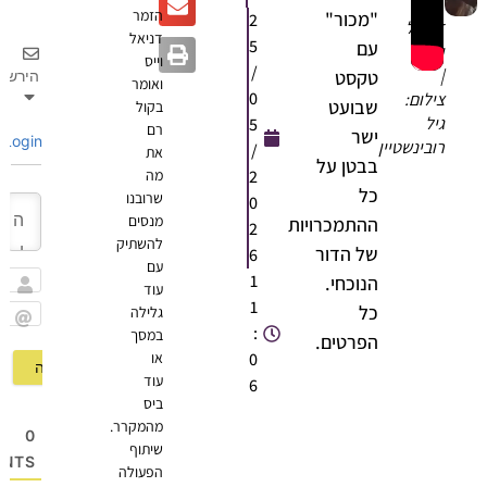
הזמר
"מכור"
2
דניאל
דניאל
5
עם
וייס
וייס
/
|
טקסט
הירשם
ואומר
0
צילום:
שבועט
בקול
גיל
5
רם
ישר
Login
רובינשטיין
/
את
בבטן על
2
מה
כל
שרובנו
0
מנסים
ההתמכרויות
2
להשתיק
של הדור
6
עם
1
הנוכחי.
עוד
שם
1
כל
גלילה
:
במסך
Email
הפרטים.
0
או
עוד
6
ביס
מהמקרר.
0
שיתוף
OMMENTS
הפעולה