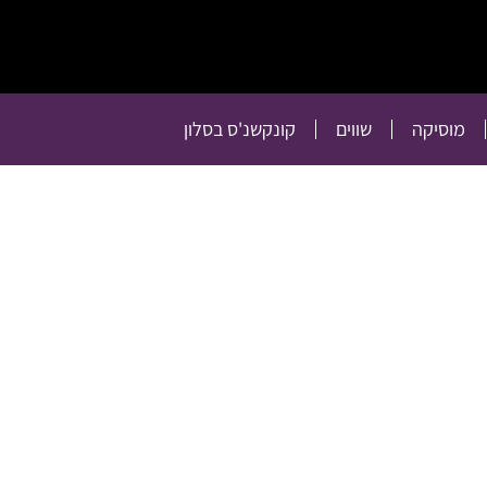
תרבות
רכילות
טלוויזיה
מוסיקה
שווים
קו
מוסיקה
שווים
קונקשנ'ס בסלון