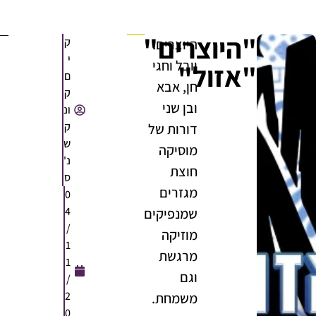
"היוצרים"
ק
היוצרים:
י
יובל וחגי
"אזול"
ם
חן, אבא
ק
ובן שני
ונ
ק
דורות של
ש
מוסיקה
נ'
חוצת
ס
מגזרים
0
4
שמנפיקים
/
מוזיקה
1
מרגשת
1
וגם
/
2
משמחת.
0