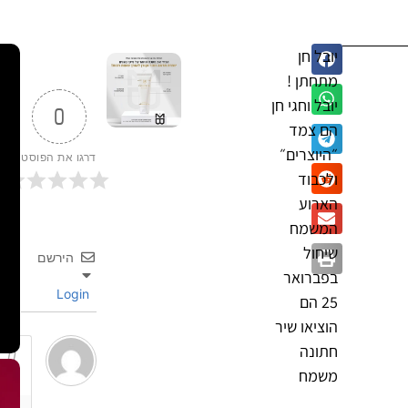
יובל חן
מתחתן !
יובל וחגי חן
0
הם צמד
״היוצרים״
דרגו את הפוסט
ולכבוד
הארוע
המשמח
שיחול
הירשם
בפברואר
Login
25 הם
הוציאו שיר
חתונה
משמח