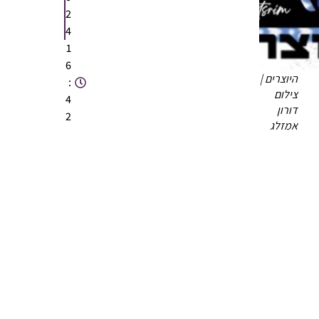
2
4
1
6
היוצרים |
:
צילום
4
דורון
2
אמזלג