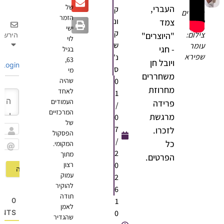
של
העברי,
ק
היוצרים
הזמר
ונ
צמד
|
ישי
ק
צילום:
"היוצרים"
הירשם
לוי
ש
עומר
- חגי
בגיל
שפירא
נ'
63,
ויובל חן
Login
ס
מי
משחררים
0
שהיה
מחרוזת
לאחד
1
העמודים
פרידה
/
המרכזיים
מרגשת
0
של
7
לזכרו.
הפסקול
שם
/
כל
המקומי.
2
מתוך
Email
הפרטים.
0
רצון
עמוק
2
להוקיר
6
תודה
1
0
לאמן
0
OMMENTS
שהגדיר