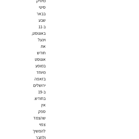
מיוזיק
סיטי
בבאר
שבע
ב-11
באוגוסט,
וינעל
את
חודש
אוגוסט
במופע
מיוחד
בזאפה
ירושלים
ב-19
בחודש.
אין
ספק
שהצמד
צפוי
להמשיך
ולחבר