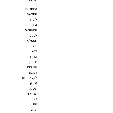
המחרוזת
החדשה
לוקחת
את
המאזינים
למסע
נוסטלגי
ומלא
רגש.
הצמד
מעניק
פרשנות
רעננה
לקלאסיקות
הענק
שכולנו
מכירים
בעל
פה
ובהן: