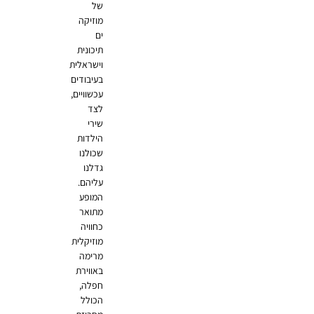
של
מוזיקה
ים
תיכונית
וישראלית
בעיבודים
עכשוויים,
לצד
שירי
הילדות
שכולנו
גדלנו
עליהם.
המופע
מתואר
כחוויה
מוזיקלית
מרימה
באווירת
חפלה,
הכולל