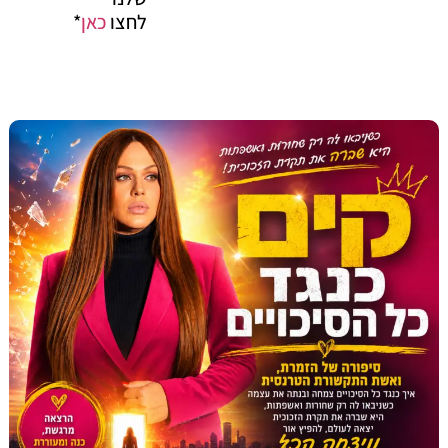
לחצו
כאן
*