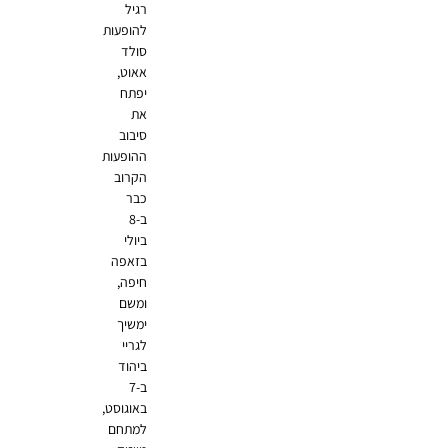
רגיל
להופעות
סולד
אאוט,
יפתח
את
סיבוב
ההופעות
הקרוב
כבר
ב-8
ביולי
בזאפה
חיפה,
ומשם
ימשיך
לגריי
ביהוד
ב-7
באוגוסט,
למתחם