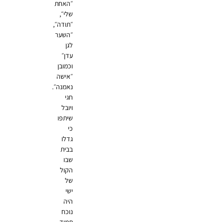
״האחת
שלי״,
״תודה״,
״השער
לגן
עדן״
וכמובן
״אישה
נאמנה״.
חגי
ויובל
שיתפו
כי
גדלו
בבית
שבו
הקול
של
ישי
היה
נוכח