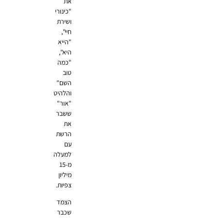
את
"כינורי
ושירת
חיי",
"הייא
היא",
"כמה
טוב
השם"
והלהיט
"אור"
ששבר
את
הרשת
עם
למעלה
מ-15
מיליון
צפיות.
הצמד
שכבר