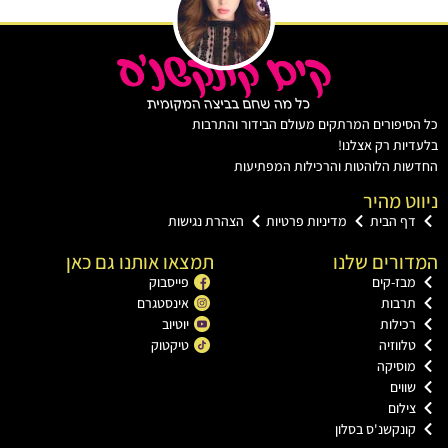
יפורים המרתקים מעולם הבידור והתרבות
ות רק אצלנו!
ת הלוהטות והרכילות המפתיעות
ט מהיר
ף הבית
מדיניות פרטיות
הצהרת נגישות
רים שלנו
תמצאו אותנו גם כאן
בז-קים
פייסבוק
רבות
אינסטגרם
כילות
יוטיוב
ווזיה
טיקטוק
וסיקה
וים
ילום
ונקשנ'ס בסלון