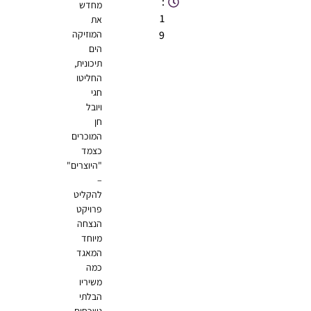
:
מחדש
1
את
9
המוזיקה
הים
תיכונית,
החליטו
חגי
ויובל
חן
המוכרים
כצמד
"היוצרים"
–
להקליט
פרויקט
הנצחה
מיוחד
המאגד
כמה
משיריו
הבלתי
נשכחים.