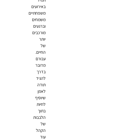
תמיד
באירועים
משפחתיים
משמחים
וברגעים
מורכבים
יותר
של
החיים.
עבורם
מדובר
בדרך
להגיד
תודה
לאמן
שיוסיף
לחיות
בתוך
הלבבות
של
הקהל
עוד