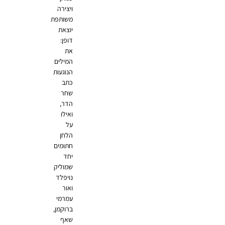
ויצירה
משותפת
יוצאת
דופן:
את
המילים
הנוגעות
כתב
שחר
הדר,
ואילו
על
הלחן
חתומים
יחד
שמוליק
נויפלד
ואור
עמרמי
ברוקמן,
שאף