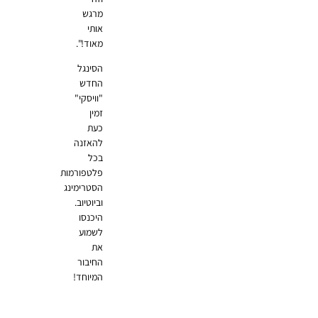
מרגש
אותי
מאוד!".
הסינגל
החדש
"וויסקי"
זמין
כעת
להאזנה
בכל
פלטפורמות
הסטרימינג
וביוטיוב.
היכנסו
לשמוע
את
החיבור
המיוחד!