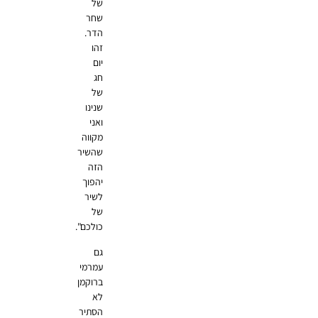
של
שחר
הדר.
זהו
יום
חג
של
שנינו
ואני
מקווה
שהשיר
הזה
יהפוך
לשיר
של
כולכם".
גם
עמרמי
ברוקמן
לא
הסתיר