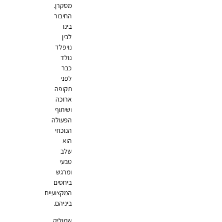
מסקרן.
החיבור
בינו
לבין
נויפלד
נולד
כבר
לפני
תקופה
ארוכה
ושיתוף
הפעולה
הנוכחי
הוא
שלב
טבעי
ומרגש
ביחסים
המקצועיים
ביניהם.
שמוליק