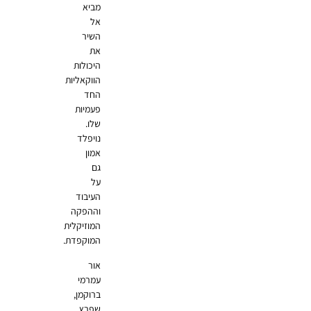
מביא
אל
השיר
את
היכולות
הווקאליות
החד
פעמיות
שלו.
נויפלד
אמון
גם
על
העיבוד
וההפקה
המוזיקלית
המוקפדת.
אור
עמרמי
ברוקמן,
שפרץ