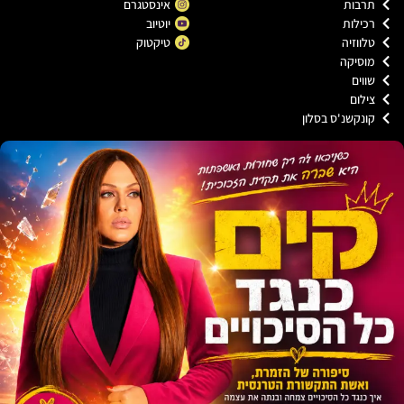
רבות
אינסטגרם
כילות
יוטיוב
ווזיה
טיקטוק
וסיקה
וים
ילום
ונקשנ'ס בסלון