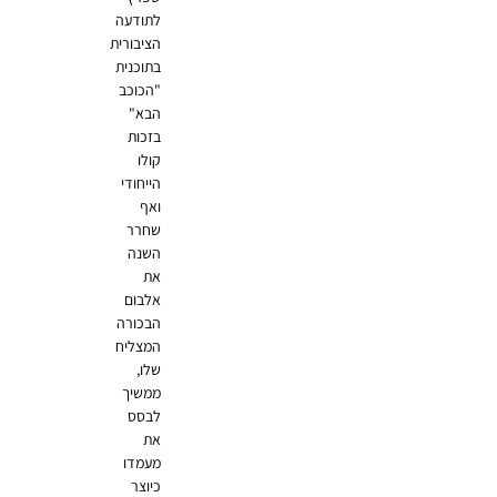
לתודעה
הציבורית
בתוכנית
"הכוכב
הבא"
בזכות
קולו
הייחודי
ואף
שחרר
השנה
את
אלבום
הבכורה
המצליח
שלו,
ממשיך
לבסס
את
מעמדו
כיוצר