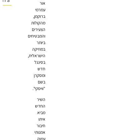
OMMENTS
אור
עמרמי
ברוקמן,
מהקולות
הצעירים
והמבטיחים
ביותר
במוזיקה
הישראלית,
בסינגל
חדש
ומסקרן
בשם
"וויסקי".
השיר
החדש
מביא
איתו
חיבור
אמנותי
עמוק