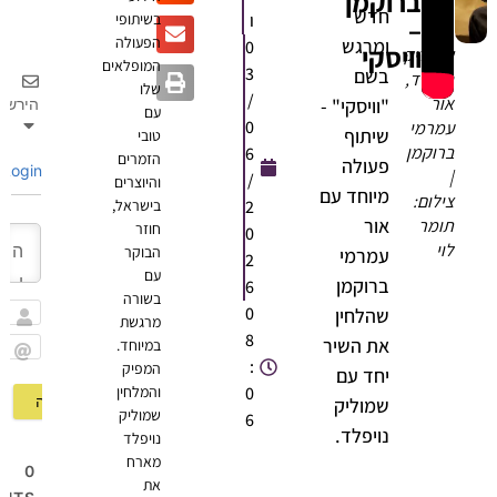
ברוקמן
חדש
ו
בשיתופי
–
הפעולה
ומרגש
0
וויסקי
שמוליק
המופלאים
3
בשם
נויפלד,
שלו
/
אור
"וויסקי" -
הירשם
עם
0
עמרמי
שיתוף
טובי
ברוקמן
6
הזמרים
פעולה
Login
|
/
והיוצרים
מיוחד עם
צילום:
2
בישראל,
אור
תומר
חוזר
0
לוי
הבוקר
עמרמי
2
עם
ברוקמן
6
בשורה
0
שהלחין
מרגשת
שם
8
את השיר
במיוחד.
:
המפיק
Email
יחד עם
0
והמלחין
שמוליק
שמוליק
6
נויפלד.
נויפלד
מארח
0
את