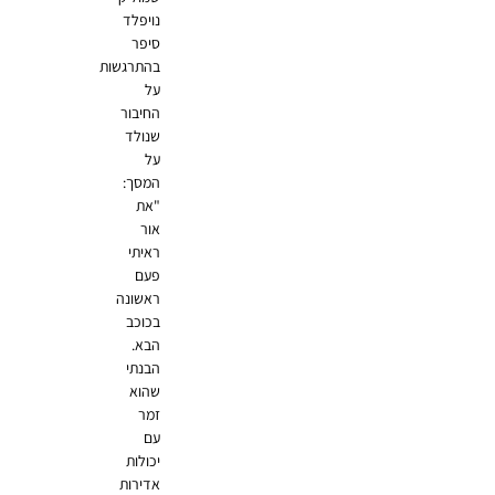
נויפלד
סיפר
בהתרגשות
על
החיבור
שנולד
על
המסך:
"את
אור
ראיתי
פעם
ראשונה
בכוכב
הבא.
הבנתי
שהוא
זמר
עם
יכולות
אדירות