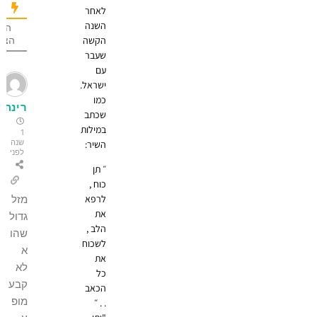
לאחר
השנה
הכי הרבה
הקשה
הצבעות
שעבר
עם
ישראל.
כמו
רינה
שכתב
במילות
1
שנה
השיר:
לפני
״ תן
כוח ,
לרפא
מזל
את
גדול
הלב ,
שהו
לשכוח
א
את
לא
כל
קבע
הכאב
מופ
. . ״