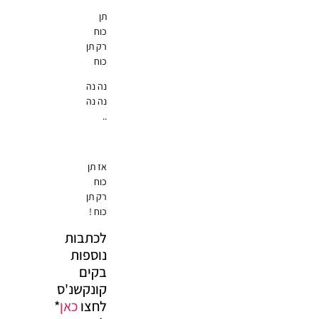
תן
כוח
רק תן
כוח
נה נה
נה נה
..
אז תן
כוח
רק תן
כוח !
לכתבות
נוספות
בקים
קונקשנ'ס
לחצו
כאן
*