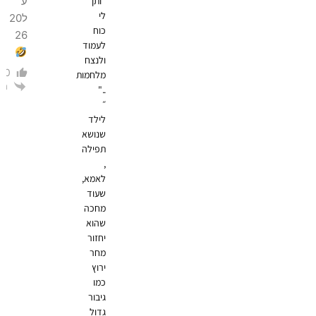
"ותן
ע
לי
ל20
כוח
26
לעמוד
ולנצח
0
מלחמות
הגב
.."
״
לילד
שנושא
תפילה
,
לאמא,
שעוד
מחכה
שהוא
יחזור
מחר
ירוץ
כמו
גיבור
גדול