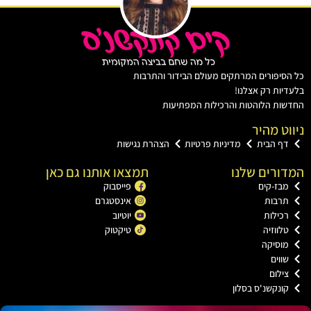
יפורים המרתקים מעולם הבידור והתרבות
ות רק אצלנו!
ת הלוהטות והרכילות המפתיעות
ט מהיר
ף הבית
מדיניות פרטיות
הצהרת נגישות
רים שלנו
תמצאו אותנו גם כאן
בז-קים
פייסבוק
רבות
אינסטגרם
כילות
יוטיוב
ווזיה
טיקטוק
וסיקה
וים
ילום
ונקשנ'ס בסלון