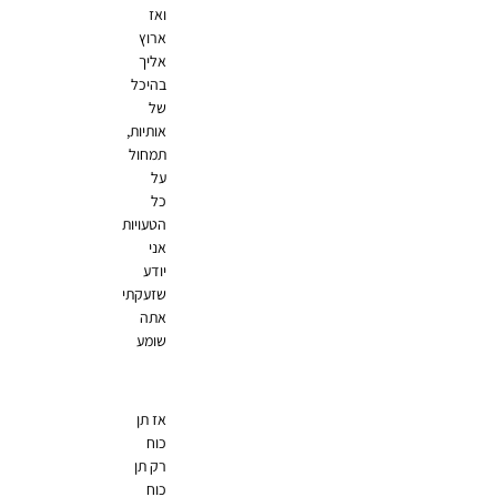
ואז
ארוץ
אליך
בהיכל
של
אותיות,
תמחול
על
כל
הטעויות
אני
יודע
שזעקתי
אתה
שומע
אז תן
כוח
רק תן
כוח