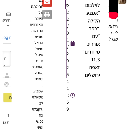
עם
לאלבום
ס
תחילתה
הראל
2
״אמצע
של
מויאל
השנה
2
|
הלילה
הירשם
האזרחית
/
צילום
בכפר
החדשה
לירז
0
״עם
מוציא
Login
מנדל
1
הראל
אורחים
/
מויאל
מיוחדים"
2
סינגל
11.3 -
0
חדש
זאפה
,אופטימי
2
,שונה
5
ירושלים
ומיוחד
שם
1
,
1
Email
שמביע
:
משאלת
5
לב
9
,לקבלת
כח
1
נפשי
תגובה
ופיזי