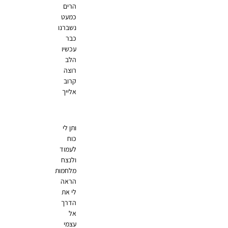
הרים
כמעט
נשברנו
כבר
עכשיו
הלב
רוצה
קרוב
אלייך
ותן לי
כוח
לעמוד
ולנצח
מלחמות
הראה
לי את
הדרך
אל
עצמי