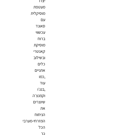
יצרו
מעטפת
מוסיקלית
עם
סאונד
עכשווי
ברוח
מוסיקת
קאנטרי
ובשילוב
כלים
אתניים
,כמו
עוד
,בנג׳ו
וקמנצ׳ה
שיוצרים
את
הניחוח
המזרחי-מערבי
הכל
כך