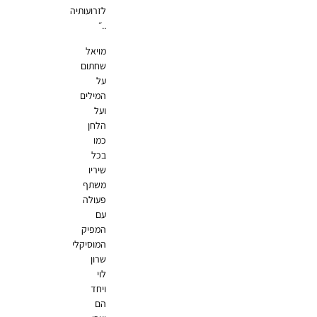
לזרועותיה
..״
מויאל
שחתום
על
המילים
ועל
הלחן
כמו
בכל
שיריו
משתף
פעולה
עם
המפיק
המוסיקלי
שרון
לוי
ויחד
הם