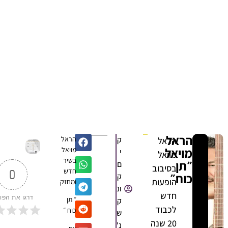
הראל
ק
הראל
הראל
מויאל
מויאל
י
מויאל
בשיר
״תן
ם
בסיבוב
חדש
0
כוח״
ק
הופעות
ומחזק
ונ
חדש
דרגו את הפוסט
״ תן
ק
לכבוד
כוח ״
ש
20 שנה
נ'