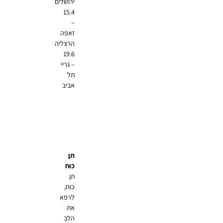
ירושלים
15.4
–
זאפה
הרצליה
19.6
– גריי
תל
אביב
תן
כוח
תן
כוח,
לרפא
את
הלב