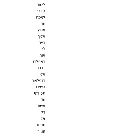
לי את
הדרך
לאמת
ואז
ארוץ
אליך
הייה
לי
אור
באפלות
, דבר
אלי
בנפלאות
השיבה
תפילתי
ואז
אשוב
רק
אל
תסתר
פנייך