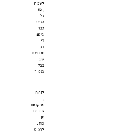
לשכוח
, את
כל
הכאב
כבר
עייפנו
די
רק
תסתירנו
שוב
בצל
כנפייך
לזרוח
,
ממקומות
שבורים
תן
כוח ,
להמיס