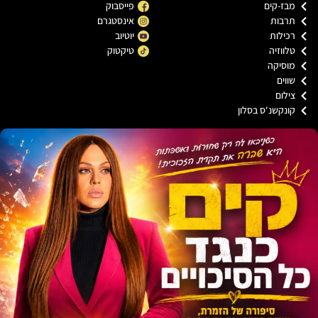
בז-קים
פייסבוק
רבות
אינסטגרם
כילות
יוטיוב
לווזיה
טיקטוק
וסיקה
ווים
ילום
ונקשנ'ס בסלון