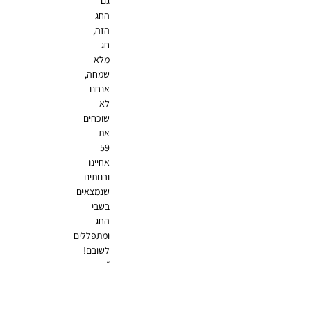
גם
החג
הזה,
חג
מלא
שמחה,
אנחנו
לא
שוכחים
את
59
אחיינו
ובנותינו
שנמצאים
בשבי
החג
ומתפללים
לשובם!
״