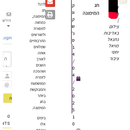
לרגל
חג
ק
זהבה
חג
ונ
המימונה
בן
המימונה,
ק
|
הירשם
כמחווה
ש
צילום
למסורת
באדיבות
נ'
ולשורשים
Login
נתנאל
ס
התרבותיים
מויאל
1
שמלווים
יחסי
אותה
4
ציבור
לאורך
/
השנים
0
ושהפכה
4
לזמרת
שם
/
המושמעת
2
והמבוקשת
Email
0
ביותר
בחג
2
המימונה.
5
1
0
בימים
0
OMMENTS
אלו