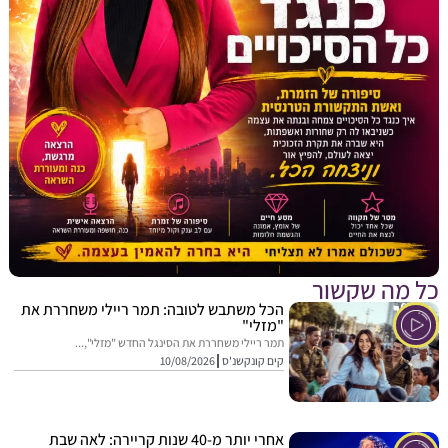
מה שקשור
הכל משתבש לטובה: תמר ריילי משחררת את
"מזלי"
תמר ריילי משחררת את הסינגל החדש "מזלי",...
קים קונקשנ'ס
10/08/2026
אחרי יותר מ-40 שנות קריירה: לאה שבת