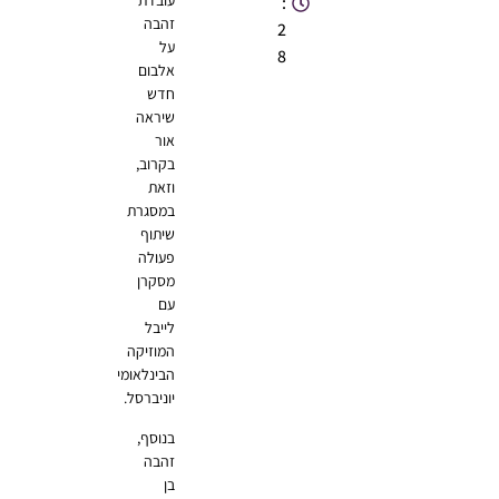
עובדת
:
זהבה
2
על
8
אלבום
חדש
שיראה
אור
בקרוב,
וזאת
במסגרת
שיתוף
פעולה
מסקרן
עם
לייבל
המוזיקה
הבינלאומי
יוניברסל.
בנוסף,
זהבה
בן