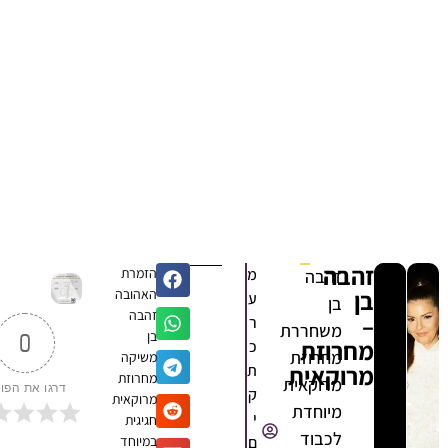
זהבה
מ
הזמרת
זהבה
בן
האהובה
ע
בן
זהבה
–
ר
משחררת
בן
0
מחרוזת
כ
מחרוזת
משיקה
מרוקאית
ת
מחרוזת
מרוקאית
דרגו את הפוסט
ק
מרוקאית
מיוחדת
י
חגיגית
לכבוד
ם
במיוחד