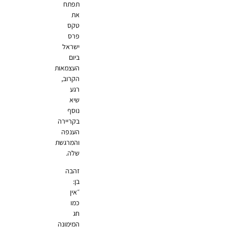
תפתח
את
טקס
פרס
ישראל
ביום
העצמאות
הקרוב,
רגע
שיא
נוסף
בקריירה
הענפה
והמרגשת
שלה.
זהבה
בן:
״אין
כמו
חג
המימונה