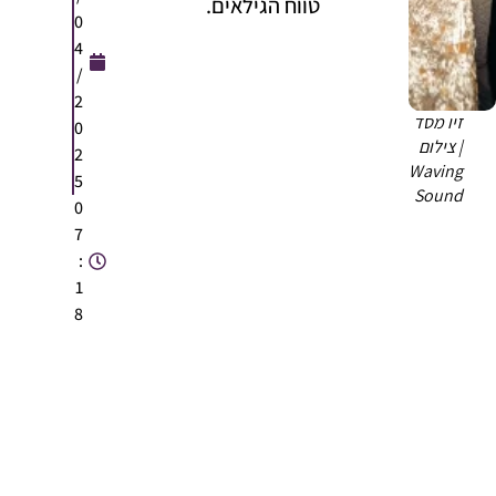
טווח הגילאים.
0
4
/
2
⁨זיו מסד
0
| צילום
2
Waving
5
Sound
0
7
:
1
8