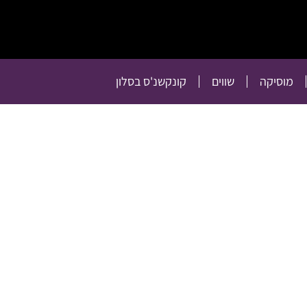
תרבות
רכילות
טלוויזיה
מוסיקה
שווים
קו
מוסיקה
שווים
קונקשנ'ס בסלון