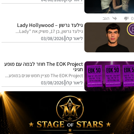
הגב
0
גילעד גרשון – Lady Hollywood
גילעד גרשון, בן 17, משיק את "Lady...
ליאור קלו
03/08/2026
The EOK Project חוזר לבמה עם מופע
חגיגי
The EOK Project מציין חמש שנים במופע...
ליאור קלו
03/08/2026