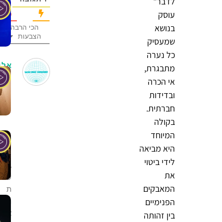
לדבר"
עוסק
בנושא
הכי הרבה
הצבעות
שמעסיק
כל נערה
אלי
מתבגרת,
אי הכרה
1
שנה
ובדידות
לפני
חברתית.
בקולה
המיוחד
מ
היא מביאה
ר
לידי ביטוי
ג
את
ש
המאבקים
ת
הפנימיים
מ
א
בין זהותה