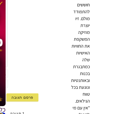
חוששים
להתמודד
מולם. זיו
יוצרת
מוזיקה
המשקפת
את החוויות
האישיות
{}
שלה
[+]
כמתבגרת
בכנות
ובאותנטיות
שם
ונוגעת בכל
mail
טווח
הגילאים.
"אין עם מי
כל
1
תגובה