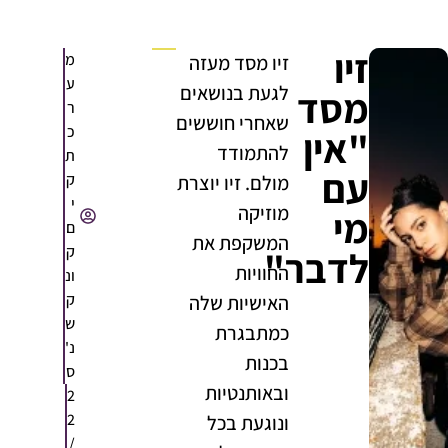
זיו
מ
זיו מסד מעזה
ע
לגעת בנושאים
מסד
ר
שאחרי חוששים
כ
"אין
להתמודד
ת
עם
ק
מולם. זיו יוצרת
י
מוזיקה
מי
ם
המשקפת את
ק
לדבר"
החוויות
ונ
ק
האישיות שלה
ש
כמתבגרת
נ'
בכנות
ס
ובאותנטיות
2
2
ונוגעת בכל
/