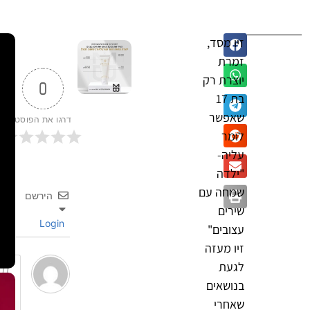
זיו מסד,
זמרת
יוצרת רק
0
בת 17
שאפשר
דרגו את הפוסט
לומר
עליה-
"ילדה
שמחה עם
הירשם
שירים
Login
עצובים"
זיו מעזה
לגעת
בנושאים
שאחרי