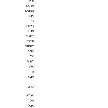
שאני
מרגיש
ומחפש
אותך
בין
השורות
מנסה
למצוא
תדרך
להחזיר
אותך
אליי
להיות
איתי
ודיי
מבטיח
זה
כדאי
אנל׳א
מכור
אבל