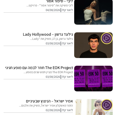
ליבי – סיפור אסור
ליבי משיקה את "סיפור אסור" - פרויקט...
ליאור קלו
04/08/2026
גילעד גרשון – Lady Hollywood
גילעד גרשון, בן 17, משיק את "Lady...
ליאור קלו
03/08/2026
The EOK Project חוזר לבמה עם מופע חגיגי
The EOK Project מציין חמש שנים במופע...
ליאור קלו
03/08/2026
אמיר ישראל – הניצוץ שבעיניים
הזמר מאשקלון אמיר ישראל, משיק את אלבום...
ליאור קלו
02/08/2026