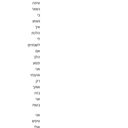
טיפה
נשאר
בי
געגוע
איך
הלכת
לי
לשנתיים
אם
הלב
פצוע
אני
אהבתי
רק
אותך
בזה
אני
בטוח
אני
טיפש
אולי