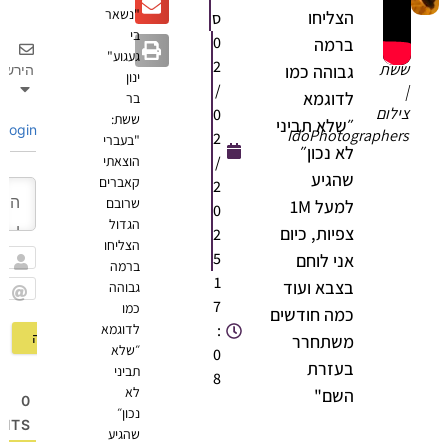
"נשאר
הצליחו
ס
נון
בי
0
ברמה
ר
געגוע"
2
שת
גבוהה כמו
הירשם
ינון
/
לדוגמא
בר
ילום
0
ששת:
״שלא תביני
Login
IdoPhotographer
2
"בעברי
לא נכון״
/
הוצאתי
שהגיע
קאברים
2
שרובם
למעל 1M
0
הגדול
צפיות, כיום
2
הצליחו
5
אני לוחם
ברמה
שם
1
בצבא ועוד
גבוהה
7
כמו
Email
כמה חודשים
:
לדוגמא
משתחרר
״שלא
0
בעזרת
תביני
8
לא
השם"
0
נכון״
OMMENTS
שהגיע