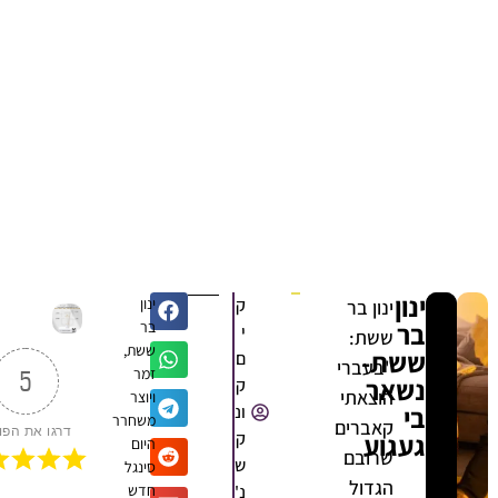
ינון
ק
ינון
ינון בר
בר
בר
י
ששת:
ששת,
ששת-
ם
"בעברי
זמר
5
נשאר
ק
הוצאתי
ויוצר
בי
ונ
משחרר
קאברים
דרגו את הפוסט
געגוע
ק
היום
שרובם
ש
סינגל
הגדול
נ'
חדש