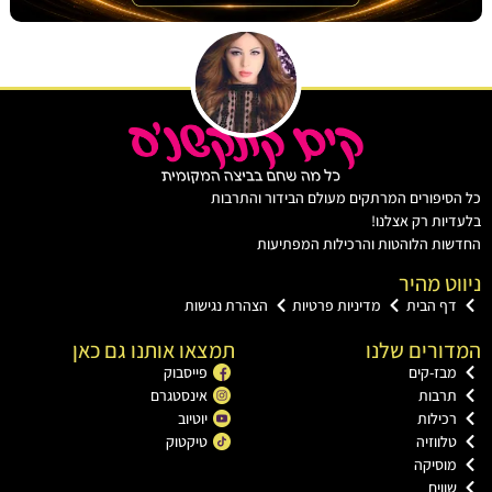
יפורים המרתקים מעולם הבידור והתרבות
ות רק אצלנו!
ת הלוהטות והרכילות המפתיעות
ט מהיר
ף הבית
מדיניות פרטיות
הצהרת נגישות
רים שלנו
תמצאו אותנו גם כאן
ז-קים
פייסבוק
רבות
אינסטגרם
ילות
יוטיוב
ווזיה
טיקטוק
וסיקה
וים