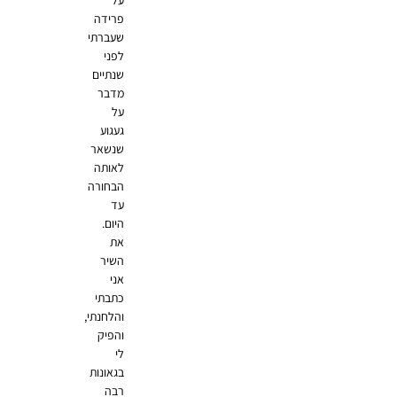
פרידה
שעברתי
לפני
שנתיים
מדבר
על
געגוע
שנשאר
לאותה
הבחורה
עד
היום.
את
השיר
אני
כתבתי
והלחנתי,
והפיק
לי
בגאונות
רבה