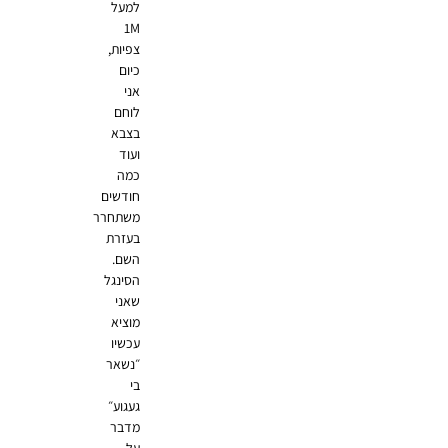
למעל
1M
צפיות,
כיום
אני
לוחם
בצבא
ועוד
כמה
חודשים
משתחרר
בעזרת
השם.
הסינגל
שאני
מוציא
עכשיו
״נשאר
בי
געגוע״
מדבר
על