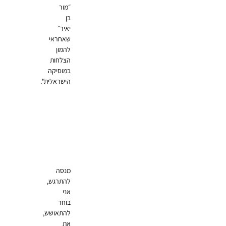
״מור
בן
יאיר״
שאחראי
להמון
הצלחות
במוסיקה
הישראלית".
מנסה
להתרגש,
אני
בוחר
להתאושש,
את