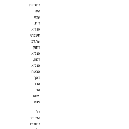
בתחזית
היה
קצת
רוח,
אנל׳א
חשבתי
שתלכי
רחוק
אנל’א
רגוע,
אנל׳א
אבטח
באף
אחת
אני
נשאר
פגוע
כל
השירים
כתובים