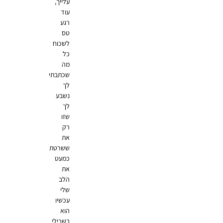
עלייך,
עוד
רגע
טס
לשכוח
כל
מה
שכתבתי
לך
נשבע
לך
שזו
רק
את
ששרטת
כמעט
את
הלב
שלי
עכשיו
הוא
בשבילי