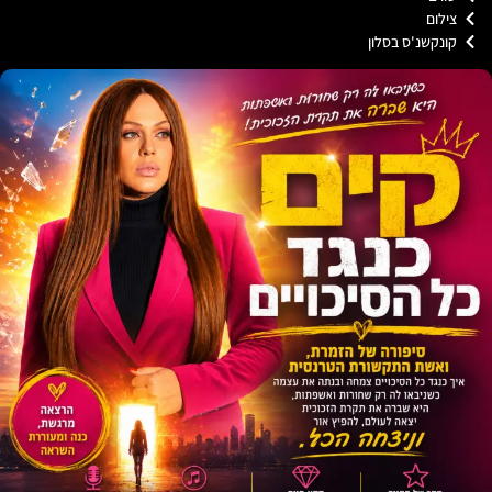
לום
נקשנ'ס בסלון