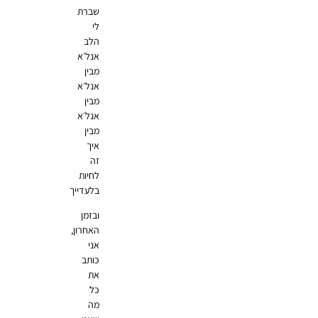
שברת
לי
הלב
אנל׳א
מבין
אנל׳א
מבין
אנל׳א
מבין
איך
זה
לחיות
בלעדייך
ובזמן
האחרון,
אני
כותב
את
כל
מה