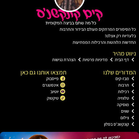
יפורים המרתקים מעולם הבידור והתרבות
ות רק אצלנו!
ת הלוהטות והרכילות המפתיעות
ט מהיר
ף הבית
מדיניות פרטיות
הצהרת נגישות
רים שלנו
תמצאו אותנו גם כאן
בז-קים
פייסבוק
רבות
אינסטגרם
כילות
יוטיוב
ווזיה
טיקטוק
וסיקה
וים
ילום
ונקשנ'ס בסלון