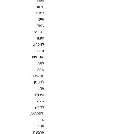
השיר
מלווה
במסר
אישי
עמוק
ומדגיש
חיבור
לזיכרון,
זהות
ואנושיות.
לאה
שבת
ממשיכה
להפגין
את
היכולת
שלה
לחדש
ולהפתיע,
גם
אחרי
ארבעה