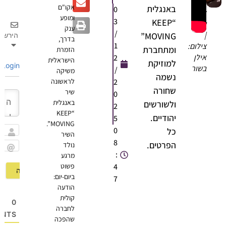
אקו"ם
באנגלית
0
לאה
ומופע
3
“KEEP
שבת
ענק
/
|
MOVING”
הירשם
בדרך,
1
צילום:
ומתחברת
הזמרת
אילן
2
הישראלית
למוזיקת
Login
בשור
/
משיקה
נשמה
2
לראשונה
שחורה
שיר
0
באנגלית
ולשורשים
2
“KEEP
יהודיים.
5
MOVING”.
0
כל
השיר
שם
8
הפרטים.
נולד
:
מרגע
Email
4
פשוט
ביום-יום:
7
הודעה
קולית
0
לחברה
OMMENTS
שהפכה