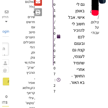
האלבום
גם לי
ס
ליאור
כולל
1
באופן
נרקיס
4
8
|
אישי. אבל
הירשם
שירים
/
צילום
חדשים
חשוב לי
טל
עם
1
להזכיר
Login
מיטב
עבודי
0
לכם
היוצרים
/
המובילים:
ובעצם
2
דולי
קצת גם
0
ופן,
לעצמי,
2
צוק
4
שתמיד
אלגזי,שי
שם
״שרק״
0
אחרי
הורביץ
7
Email
החושך -
,
:
בא האור.
אופיר
2
כהן,אלמוג
7
קריאף
0
, עילי
OMMENTS
״צוקוש״