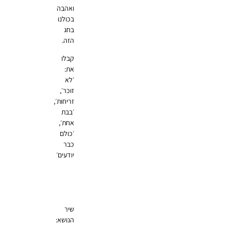
ואהבה
בכולנו
בחג
הזה.
קבלו
את:
׳לא
זוכר׳,
זריחות׳,
׳בבת
אחת׳,
׳כולם
כבר
יודעים׳
שיר
הנושא: