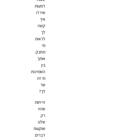
דמעות
שירדו
איך
קשה
לך
לראות
מי
מחבק
אותך
בין
השמיכות
מי זה
שר
לך?
זריחות
שהיו
רק
שלנו
שוקעות
דברים