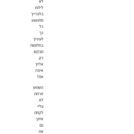
לא
לילות
בלעדייך
מתגעגע
כל
כך
לעינייך
בחלומות
מבקש
רק
אלייך
איפה
את?
השמש
זורחת
לא
עליי
לקחת
איתך
גם
את