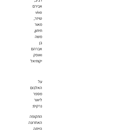
רביב,
אבירם
vivo
טויזר,
מאור
תיתון,
משה
בן
אברהם
ואופק
יקותיאל
על
האלבום
מספר
ליאור
נרקיס:
התקופה
האחרונה
הייתה