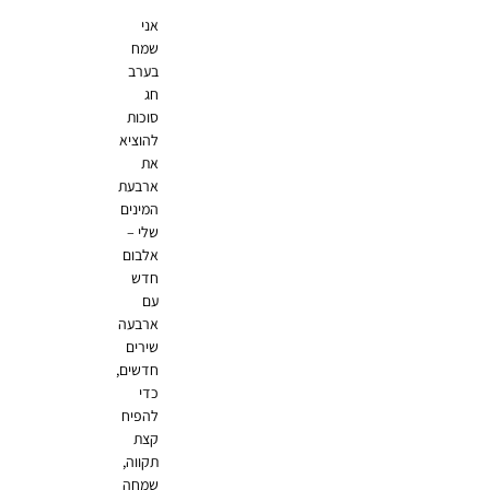
אני
שמח
בערב
חג
סוכות
להוציא
את
ארבעת
המינים
שלי –
אלבום
חדש
עם
ארבעה
שירים
חדשים,
כדי
להפיח
קצת
תקווה,
שמחה