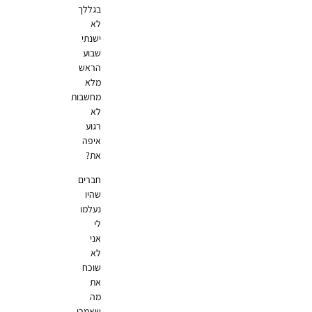
בגללך
לא
ישנתי
שבוע
הראש
מלא
מחשבות
לא
רגוע
איפה
את?
חברים
שהיו
נעלמו
לי
אני
לא
שוכח
את
מה
שאמרו