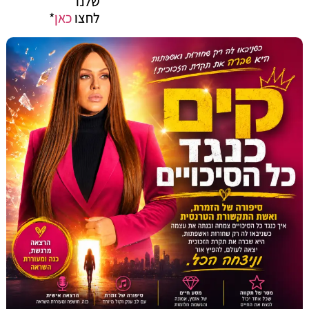
שלנו
לחצו
כאן
*