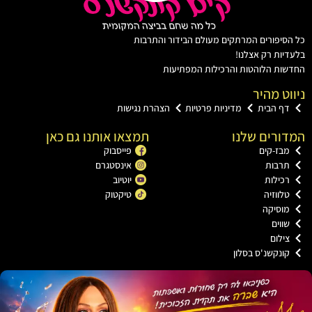
יפורים המרתקים מעולם הבידור והתרבות
ות רק אצלנו!
ת הלוהטות והרכילות המפתיעות
ט מהיר
ף הבית
מדיניות פרטיות
הצהרת נגישות
רים שלנו
תמצאו אותנו גם כאן
בז-קים
פייסבוק
רבות
אינסטגרם
כילות
יוטיוב
ווזיה
טיקטוק
וסיקה
וים
ילום
ונקשנ'ס בסלון