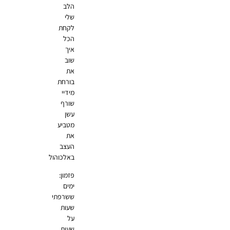
הלב
שלי
לקחת
הכל
איך
שוב
את
בורחת
מידיי
שורף
עשן
מטביע
את
העצב
באלכוהול
פזמון:
ימים
ששרפתי
שעות
על
שעות