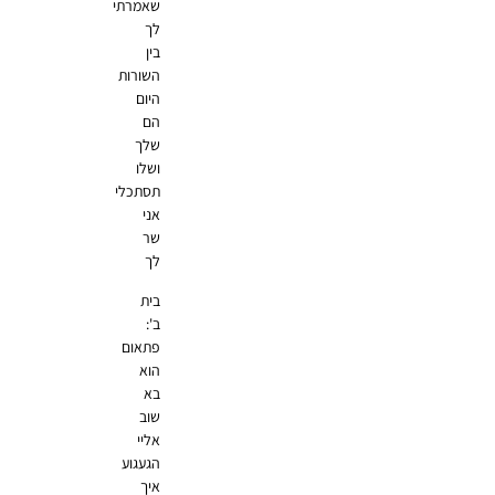
שאמרתי
לך
בין
השורות
היום
הם
שלך
ושלו
תסתכלי
אני
שר
לך
בית
ב':
פתאום
הוא
בא
שוב
אליי
הגעגוע
איך