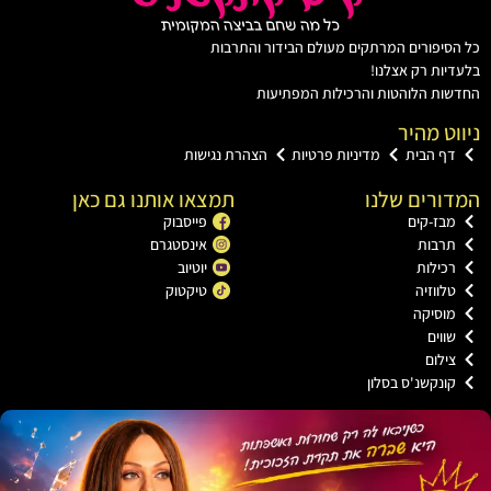
יפורים המרתקים מעולם הבידור והתרבות
ות רק אצלנו!
ות הלוהטות והרכילות המפתיעות
ט מהיר
ף הבית
מדיניות פרטיות
הצהרת נגישות
ורים שלנו
תמצאו אותנו גם כאן
בז-קים
פייסבוק
רבות
אינסטגרם
כילות
יוטיוב
לווזיה
טיקטוק
וסיקה
ווים
ילום
ונקשנ'ס בסלון