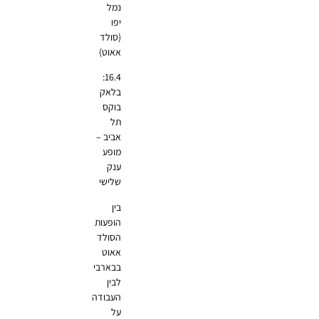
נמל
יפו
(סולד
אאוט)
16.4:
בלאק
בוקס
תל
אביב –
מופע
ענק
שלישי
בין
הופעות
הסולד
אאוט
בבארבי
לבין
העבודה
על