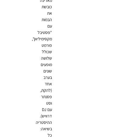
מארינה
כובשת
את
הבמות
עם
"פסטיבל
מקסימיליאן",
פורמט
שכולל
שלושה
מופעים
שונים
בערב
אחד
(להקת,
פסנתר
וסט
עם DJ
דרוויש).
ההיסטריה
בשיאה:
כל