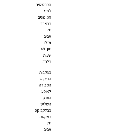
הכרטיסים
לשני
המופעים
בבארבי
תל
אביב
אזלו
תוך 48
שעות
בלבד.
בעקבות
הביקוש
המכירה
למופע
הענק
השלישי
בבלקבוקס
באקספו
תל
אביב