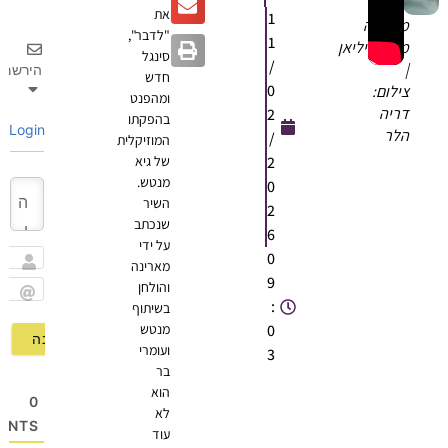
את
1
מארינה
"לדבר",
1
מקסימיליאן
סינגל
/
|
הירשם
חדש
0
צילום:
ומהפנט
דריה
2
בהפקתו
Login
הלר
/
המוזיקלית
2
של גיא
מנטש.
0
השיר
2
שנכתב
6
על ידי
0
מארינה
שם
9
והולחן
:
בשיתוף
Email
0
מנטש
ועומרי
3
בר
הוא
0
לא
OMMENTS
עוד