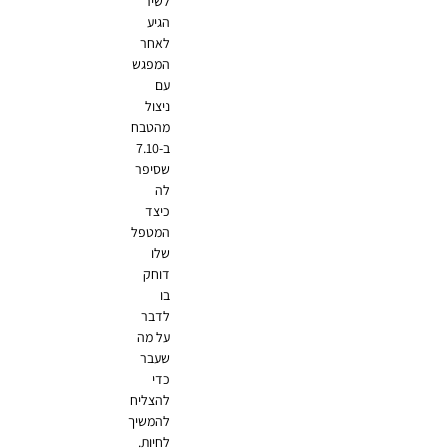
לשיר
הגיע
לאחר
המפגש
עם
ניצול
מהטבח
ב-7.10
שסיפר
לה
כיצד
המטפל
שלו
דוחק
בו
לדבר
על מה
שעבר
כדי
להצליח
להמשיך
לחיות.