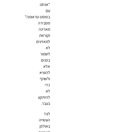
"אנחנו
עם
בפוסט-טראומה"
מסבירה
מארינה
וקוראת
למאזינים
לא
לשמור
בפנים
אלא
להוציא
ולשתף
כדי
לא
להיתקע
בעבר.
לצד
העשייה
באולפן