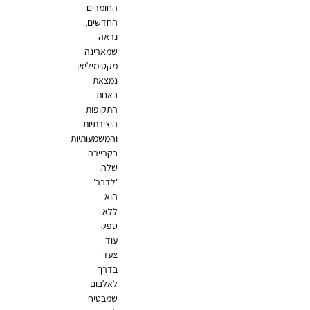
החומרים
החדשים,
נראה
שמארינה
מקסימיליאן
נמצאת
באחת
התקופות
היצירתיות
והמשמעותיות
בקריירה
שלה.
'לדבר'
הוא
ללא
ספק
עוד
צעד
בדרך
לאלבום
שמבטיח