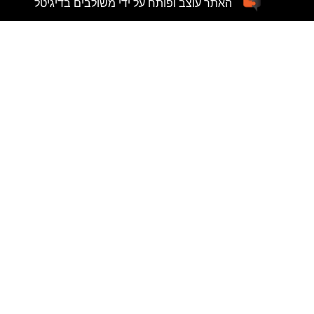
האתר עוצב ופותח על ידי משולבים בדיגיטל