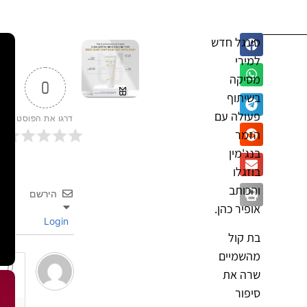
סינגל חדש
למירי
מסיקה
0
בשיתוף
פעולה עם
דרגו את הפוסט
הזמר
בנג'מין
בוזגלו
והכותב
הירשם
אופיר כהן.
Login
בת קול
מהשמיים
שרה את
סיפור