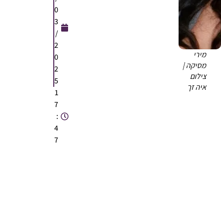
0
3
/
2
מירי
0
מסיקה |
2
צילום
5
איה זך
1
7
:
4
7