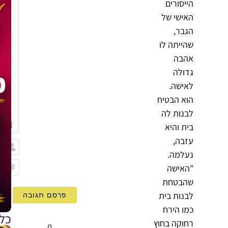
הייסורים
האישי של
הגבר,
שהייתה לו
אהבה
גדולה
לאישה.
הוא הבטיח
לבנות לה
{}
[+]
בית והיא
עזבה,
נעלמה.
שם
"האישה
Email
שהבטחת
לבנות בית
כמו הירח
כל
רחוקה בחוץ
0