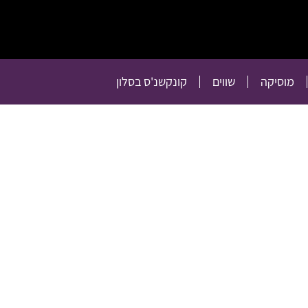
תרבות
רכילות
טלוויזיה
מוסיקה
שווים
קו
מוסיקה
שווים
קונקשנ'ס בסלון