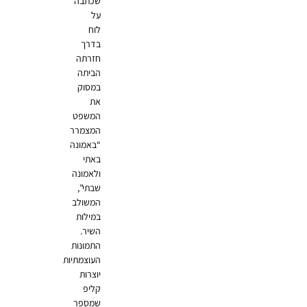
שכתבה
על
לוח
בדרך
חזרתה
הביתה
במסוק
את
המשפט
המצמרר
“באמונה
באתי
ולאמונה
שבתי”,
המשולב
במילות
השיר.
התמונות
העוצמתיות
יוצרות
קליפ
שמספר