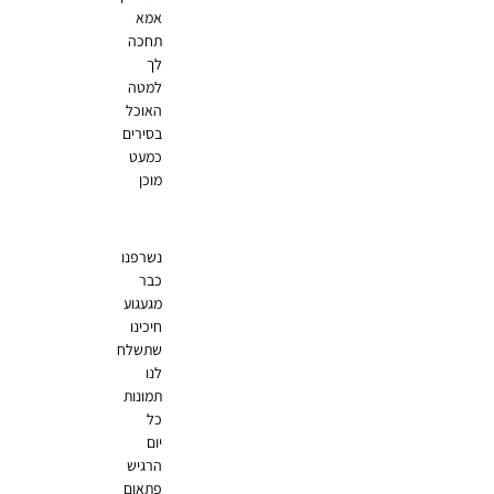
אמא
תחכה
לך
למטה
האוכל
בסירים
כמעט
מוכן
נשרפנו
כבר
מגעגוע
חיכינו
שתשלח
לנו
תמונות
כל
יום
הרגיש
פתאום