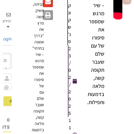
הביתה,
– שיר
ק
משיק
ונ
מרגש
משה
ק
שמספר
הירשם
פרץ
ש
את
את
נ'
“בדרך
סיפורו
Login
ס
אמונה
של עם
2
בחרתי”
שלם
– שיר
3
מרגש
שעבר
/
שמספר
תקופה
0
את
2
קשה,
סיפורו
שם
/
מלאה
של
2
עם
Email
בדמעות
0
שלם
ותפילות.
שעבר
2
תקופה
5
קשה,
1
0
מלאה
1
OMMENTS
בדמעות