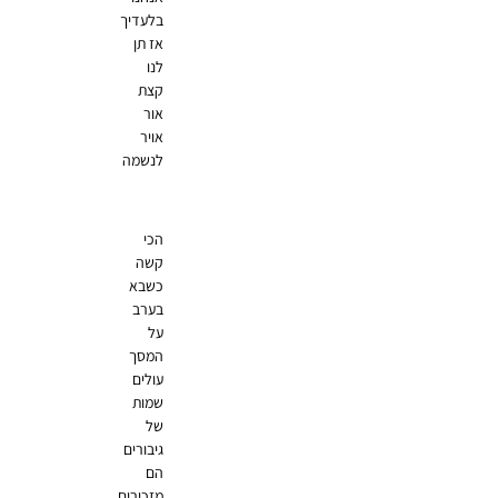
בלעדיך
אז תן
לנו
קצת
אור
אויר
לנשמה
הכי
קשה
כשבא
בערב
על
המסך
עולים
שמות
של
גיבורים
הם
מזכירים