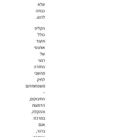
שלא
כבתה
לרגע.
הקליפ
כולל
תיעוד
אותנטי
של
רגעי
החזרה
מהשבי
לחיק
משפחותיהם
–
החיבוקים,
הדמעות
וההקלה.
במרכזו
אגם
ברגר,