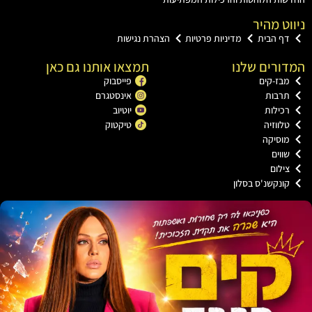
ט מהיר
ף הבית
מדיניות פרטיות
הצהרת נגישות
רים שלנו
תמצאו אותנו גם כאן
בז-קים
פייסבוק
רבות
אינסטגרם
כילות
יוטיוב
ווזיה
טיקטוק
וסיקה
וים
ילום
ונקשנ'ס בסלון