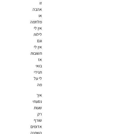
זו
אהבה
או
מלחמה
אין לי
לילות
וגם
אין לי
תשובות
אז
בואי
תגידי
לי על
מה
איך
נסעתי
שעות
רק
שורף
אדומים
השתנה