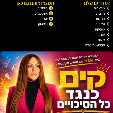
רים שלנו
תמצאו אותנו גם כאן
ז-קים
פייסבוק
רבות
אינסטגרם
ילות
יוטיוב
ווזיה
טיקטוק
וסיקה
וים
לום
נקשנ'ס בסלון