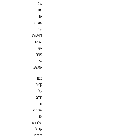
של
טוב
או
סופה
של
דמעות
אצלנו
אף
פעם
אין
אמצע
כמו
קזינו
על
הלב
זו
אהבה
או
מלחמה
אין לי
לילות