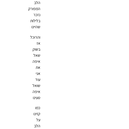
הלב
המפורק
נזכר
בלילות
שהיינו
והרוכל
אז
בשוק
שאל
איפה
את
אני
עוד
שואל
איפה
טעינו
כמו
קזינו
על
הלב