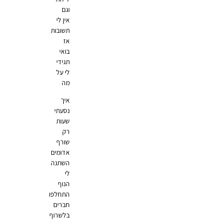
וגם
אין לי
תשובות
אז
בואי
תגידי
לי על
מה
איך
נסעתי
שעות
רק
שורף
אדומים
השתנה
לי
הנוף
התחלפו
חברים
בלשרוף