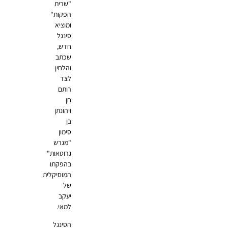
"שרית
הפקות"
ומוציא
סינגל
חדש,
שכתב
והלחין
לצד
רותם
חן
ויהונתן
בן
סימון
"מגרש
גרוטאות"
בהפקתו
המוסיקלית
של
יעקב
למאי.
הסינגל