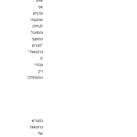
איתו
אני
מרגיש
שהגעתי
לנחלה
והסינגל
החשוף
"מגרש
גרוטאות"
זו
עבורי
רק
ההתחלה".
במגרש
גרוטאות
של