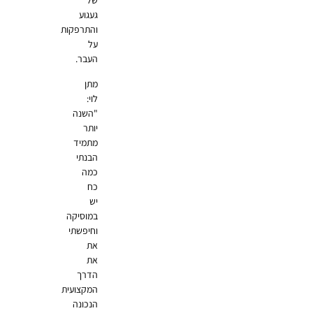
של
געגוע
והתרפקות
על
העבר.
מתן
לוי:
"השנה
יותר
מתמיד
הבנתי
כמה
כח
יש
במוסיקה
וחיפשתי
את
את
הדרך
המקצועית
הנכונה