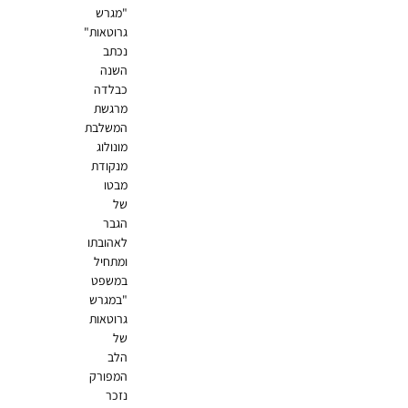
"מגרש
גרוטאות"
נכתב
השנה
כבלדה
מרגשת
המשלבת
מונולוג
מנקודת
מבטו
של
הגבר
לאהובתו
ומתחיל
במשפט
"במגרש
גרוטאות
של
הלב
המפורק
נזכר