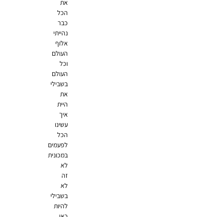
את
הכל
כבר
נהייתי
אלוף
העולם
וכל
העולם
בשבילי
את
היית
איך
עשינו
הכל
לפעמים
במכונית
לא
זה
לא
בשבילי
להיות
כאן