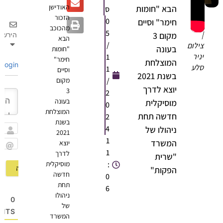
האודישן
הבא "חומות
ס
תן
הזכור
0
חימר" וסיים
וי
מהכוכב
5
מקום 3
הירשם
הבא
/
ילום
בעונה
"חומות
ניר
1
חימר"
המוצלחת
Login
לע
1
וסיים
בשנת 2021
/
מקום
יוצא לדרך
3
2
בעונה
מוסיקלית
0
המוצלחת
חדשה תחת
2
בשנת
4
ניהולו של
2021
שם
1
המשרד
יוצא
1
לדרך
Email
"שרית
:
מוסיקלית
הפקות"
חדשה
0
תחת
6
ניהולו
0
של
OMMENTS
המשרד