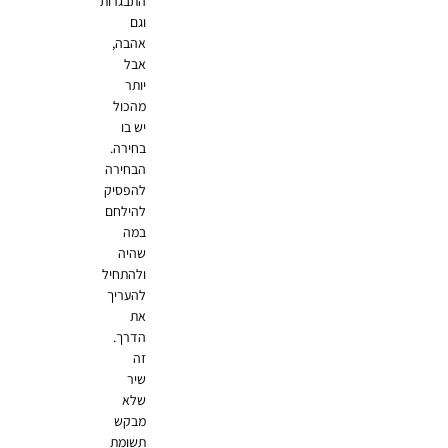
התבגרות
וגם
אהבה,
אבל
יותר
מהכול
יש בו
בחירה.
הבחירה
להפסיק
להילחם
במה
שהיה
ולהתחיל
להעריך
את
הדרך.
זה
שיר
שלא
מבקש
תשומת