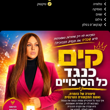
ווזיה
טיקטוק
וסיקה
וים
ילום
ונקשנ'ס בסלון