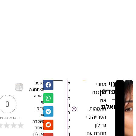
נוי
ל
בשנים
אחרי
פדלון
האחרונות
י
שחגגה
ביססה
–
א
את
נוי
0
ואלס
ו
האמהות
פדלון
ר
את
הטרייה נוי
דרגו את הפוסט
ק
מעמדה
פדלון
ל
כאחד
חוזרת עם
ו
הקולות