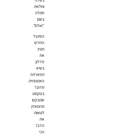
ומלאת
חמלה
בשם
"ואלס".
הסינגל
החדש
מציג
את
פדלון
בשיא
תפארתה
האמנותית.
מדובר
בטקסט
שמבקש
מהמאזין
לעשות
את
הדבר
הכי