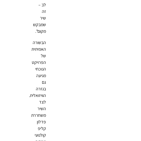
לב –
זה
שיר
שמבקש
מקום".
הבשורה
האמיתית
של
הפרויקט
הנוכחי
מגיעה
גם
בגזרה
הוויזואלית.
לצד
השיר
משחררת
פדלון
קליפ
קולנועי