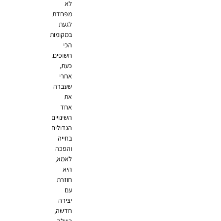
לא
מפחדת
לגעת
במקומות
הכי
חשופים.
כעת,
אחרי
שעברה
את
אחד
השינויים
הגדולים
בחייה
והפכה
לאמא,
היא
חוזרת
עם
יצירה
חדשה,
בשלה