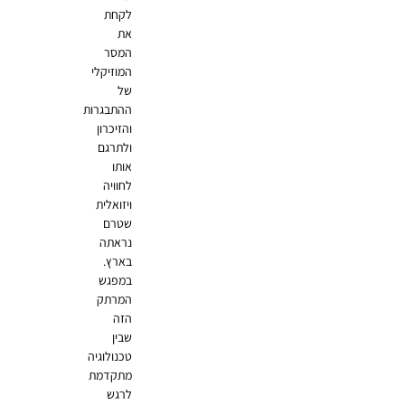
לקחת
את
המסר
המוזיקלי
של
ההתבגרות
והזיכרון
ולתרגם
אותו
לחוויה
ויזואלית
שטרם
נראתה
בארץ.
במפגש
המרתק
הזה
שבין
טכנולוגיה
מתקדמת
לרגש