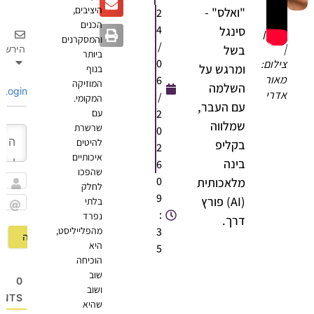
היציבים,
"ואלס" -
2
נוי
הכנים
4
סינגל
פדלון
והמסקרנים
/
|
בשל
הירשם
ביותר
0
צילום:
ומרגש על
בנוף
מאור
6
המוזיקה
השלמה
Login
אדרי
/
המקומי.
עם העבר,
2
עם
שמלווה
שרשרת
0
להיטים
בקליפ
2
איכותיים
בינה
6
שהפכו
0
מלאכותית
לחלק
שם
9
(AI) פורץ
בלתי
:
נפרד
Email
דרך.
3
מהפלייליסט,
היא
5
הוכיחה
שוב
0
ושוב
OMMENTS
שהיא