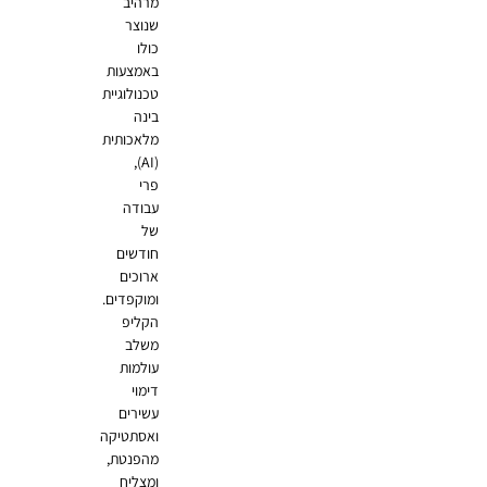
מרהיב
שנוצר
כולו
באמצעות
טכנולוגיית
בינה
מלאכותית
(AI),
פרי
עבודה
של
חודשים
ארוכים
ומוקפדים.
הקליפ
משלב
עולמות
דימוי
עשירים
ואסתטיקה
מהפנטת,
ומצליח