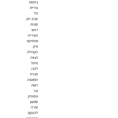
ביוזמת
עיריית
תל
אביב-יפו,
סגנית
ראש
העירייה
ומחזיקת
תיק
הקהילה
הגאה
מיטל
להבי,
חברת
המועצה
רעות
נגר
והמפיק
שמעון
שירזי.
להפקת