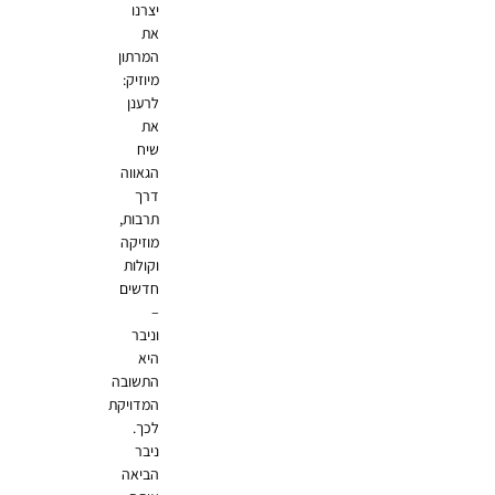
יצרנו
את
המרתון
מיוזיק:
לרענן
את
שיח
הגאווה
דרך
תרבות,
מוזיקה
וקולות
חדשים
–
וניבר
היא
התשובה
המדויקת
לכך.
ניבר
הביאה