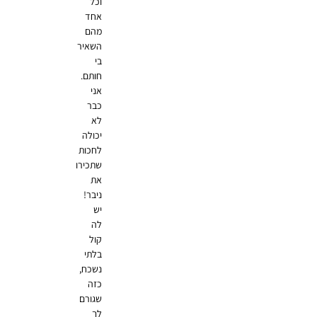
וכל
אחד
מהם
השאיר
בי
חותם.
אני
כבר
לא
יכולה
לחכות
שתכירו
את
ניבר!
יש
לה
קול
בלתי
נשכח,
כזה
שגורם
לך