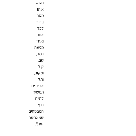
נושא
איתו
מסר
ברור:
לכל
אחת
ואחד
מגיעה
במה,
שם,
קול
ומקום,
ותל
אביב-יפו
תמשיך
להיות
חוף
המבטחים
שמאפשר
זאת".