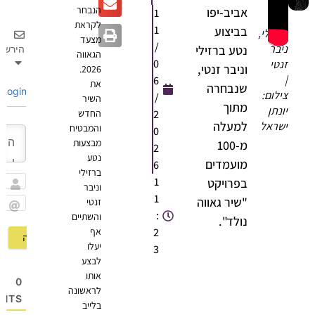
הנבחר
אביב-יפו
1
טע
לקראת
1
בביצוע
רזילי,
מצעד
/
יבר
נטע ברזילי
הירשם
הגאווה
0
נטי
וניבר זנטי,
2026.
6
את
שנבחרה
Login
ילום:
/
השיר
מתוך
ונתן
2
החדש
למעלה
שראל
והמבטיח
0
מבצעות
מ-100
2
נטע
מועמדים
6
ברזילי
1
בפרויקט
וניבר
שם
1
"שיר גאווה
זנטי
:
והשתיים
Email
נולד".
2
אף
יעלו
3
לבצע
אותו
0
לראשונה
OMMENTS
בלייב