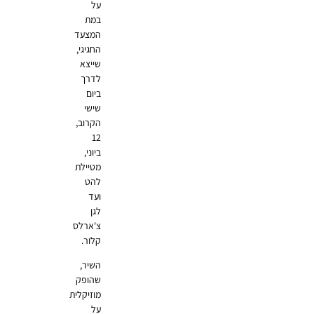
על
במת
המצעד
החגיגי,
שייצא
לדרך
ביום
שישי
הקרוב,
12
ביוני,
מטיילת
להט
ועד
לגן
צ'ארלס
קלור.
השיר,
שהופק
מוזיקלית
על