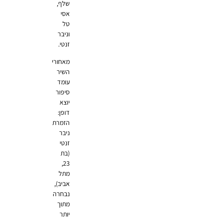
שלף,
אסי
טל
וניבר
זנטי.
מאחורי
השיר
עומד
סיפור
יוצא
דופן:
הזמרת
ניבר
זנטי
(בת
23,
מתל
אביב),
נבחרה
מתוך
יותר