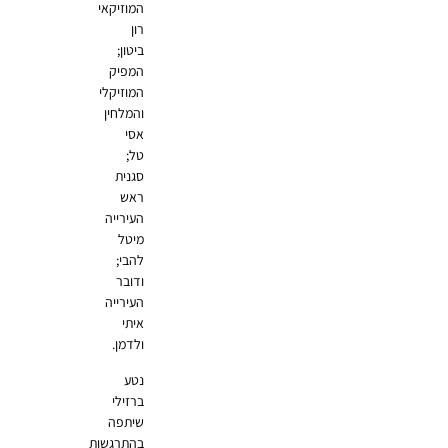
המוזיקאי
רון
ביטון;
המפיק
המוזיקלי
והמלחין
אסי
טל;
סגנית
ראש
העירייה
מיטל
להבי;
ודובר
העירייה
איתי
ולדמן.
נטע
ברזילי
שיתפה
בהתרגשות