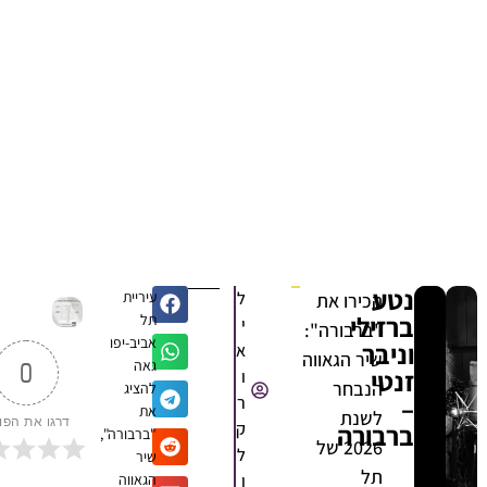
נטע
ל
עיריית
הכירו את
ברזילי
תל
י
"ברבורה":
אביב-יפו
וניבר
א
שיר הגאווה
גאה
0
זנטי
ו
הנבחר
להציג
–
ר
את
לשנת
דרגו את הפוסט
ברבורה
ק
"ברבורה",
2026 של
ל
שיר
תל
ו
הגאווה