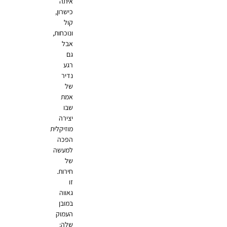
איתה
כישרון,
קול
ונוכחות,
אבל
גם
רגע
נדיר
של
אמת
שבו
יצירה
מוזיקלית
הפכה
למעשה
של
חירות.
זו
גאווה
במובן
העמוק
שלה: