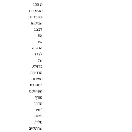
מ-100
מועמדים
ומועמדות
שביקשו
לבצע
את
שיר
הגאווה
לצדה
של
ברזילי.
הבחירה
נעשתה
במסגרת
הפרויקט
פורץ
הדרך
"שיר
גאווה
נולד",
שהתקיים