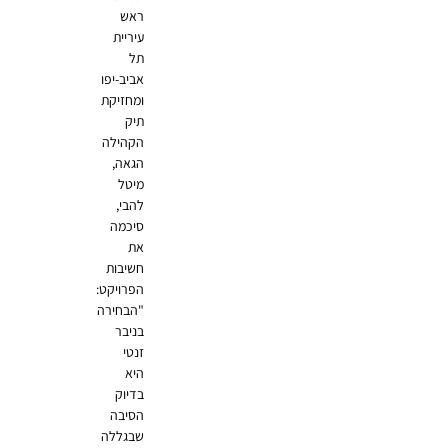
ראש
עיריית
תל
אביב-יפו
ומחזיקת
תיק
הקהילה
הגאה,
מיטל
להבי,
סיכמה
את
חשיבות
הפרויקט:
"הבחירה
בניבר
זנטי
היא
בדיוק
הסיבה
שבגללה