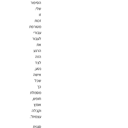
הסיפור
שלי.
זו
זכות
מטורפת
עבורי
לעבור
את
הרגע
הזה
לצד
נטע,
אישה
שכל
כך
מסמלת
חופש,
אומץ
וקבלה
עצמית".
סגנית