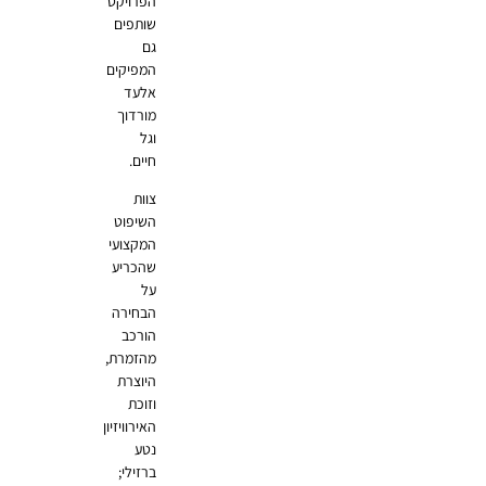
הפרויקט
שותפים
גם
המפיקים
אלעד
מורדוך
וגל
חיים.
צוות
השיפוט
המקצועי
שהכריע
על
הבחירה
הורכב
מהזמרת,
היוצרת
וזוכת
האירוויזיון
נטע
ברזילי;