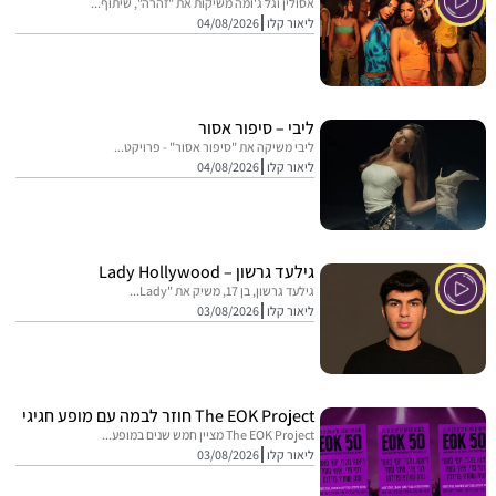
אסולין וגל ג'ומה משיקות את "זהרה", שיתוף...
ליאור קלו
04/08/2026
ליבי – סיפור אסור
ליבי משיקה את "סיפור אסור" - פרויקט...
ליאור קלו
04/08/2026
גילעד גרשון – Lady Hollywood
גילעד גרשון, בן 17, משיק את "Lady...
ליאור קלו
03/08/2026
The EOK Project חוזר לבמה עם מופע חגיגי
The EOK Project מציין חמש שנים במופע...
ליאור קלו
03/08/2026