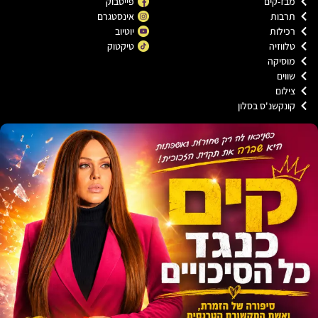
ז-קים
פייסבוק
רבות
אינסטגרם
ילות
יוטיוב
ווזיה
טיקטוק
וסיקה
וים
לום
נקשנ'ס בסלון