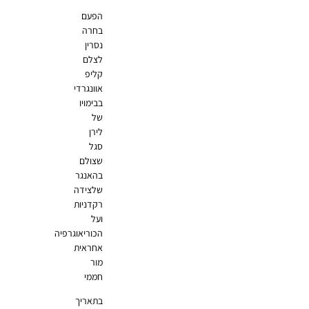
הפעם
בחרה
נסרין
לצלם
קליפ
אוונגרדי
בבימויו
של
לירן
סגל
שצולם
בהאנגר
שלצידה
רקדניות
ועל
הכוריאוגרפיה
אחראית
מור
חממי
בתאריך