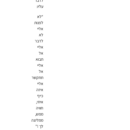
לדבר
עליו:
“לא
לפנות
אליי
לא
לדבר
אליי
אל
תבוא
אליי
אל
תתקשר
אליי
איזה
כייף
איתי,
חוויה
ממש,
ממליצה
לך !"