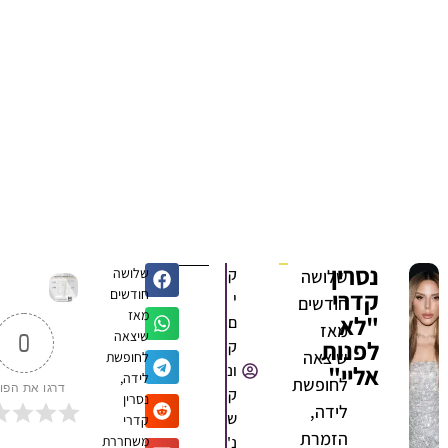
נסרין
ק
שלושה
שלושה
קדרי
חודשים
י
חודשים
מאז
"לא
ם
מאז
שיצאה
0
לפנות
ק
שיצאה
לחופשת
אליי"
ונ
לידה,
לחופשת
דרגו את הפוסט
ק
נסרין
לידה,
ש
קדרי
הזמרת
נ'
משחררת