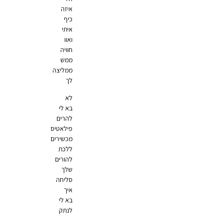
איזה
כיף
איתי
ואוו
חוויה
ממש
ממליצה
לך
לא
בא לי
להרים
פילאטיס
מכשירים
ללכת
להורים
שלך
סליחה
איך
בא לי
לנתק