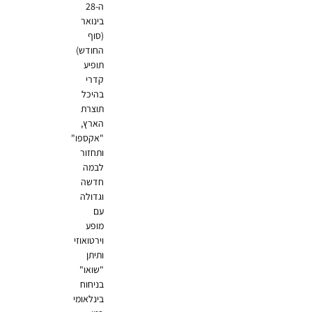
ה-28
בינואר
(סוף
החודש)
תופיע
קדרי
בהיכל
תוצרת
הארץ,
"אקספו"
ותחזור
לבמה
חדשה
וגדולה
עם
מופע
וירטואוזי
ותיתן
"שואו"
בניחוח
בינלאומי