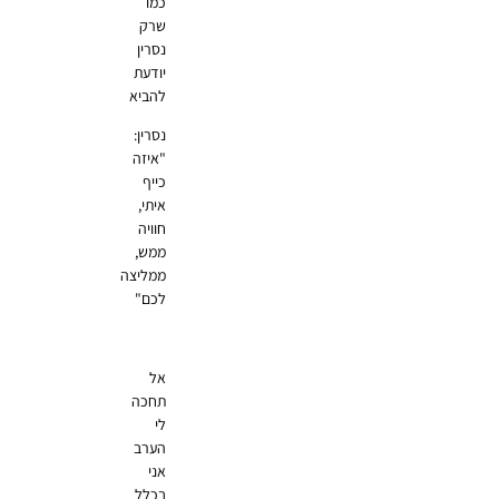
כמו
שרק
נסרין
יודעת
להביא
נסרין:
"איזה
כייף
איתי,
חוויה
ממש,
ממליצה
לכם"
אל
תחכה
לי
הערב
אני
בכלל