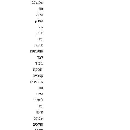
שמשלב
את
הקול
הענק
של
נסרין
עם
נגיעות
אותנטיות
לצד
עיבוד
והפקה
קצביים
שהופכים
את
השיר
לממכר
עם
פזמון
שכולם
הולכים