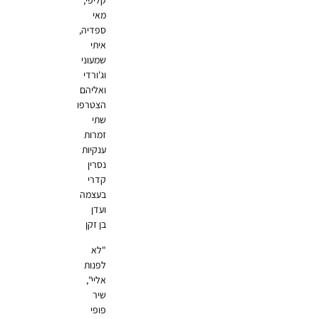
קליפי,
מאי
ספדיה,
איתי
שמעוני
וג'ורדי
ואליהם
הצטרפו
שתי
זמרות
ענקיות
נסרין
קדרי
בעצמה
ועדן
בן זקן
"לא
לפנות
אליי",
שיר
פופי