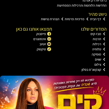
ות רק אצלנו!
ת הלוהטות והרכילות המפתיעות
ט מהיר
ף הבית
מדיניות פרטיות
הצהרת נגישות
רים שלנו
תמצאו אותנו גם כאן
בז-קים
פייסבוק
רבות
אינסטגרם
כילות
יוטיוב
ווזיה
טיקטוק
וסיקה
וים
ילום
ונקשנ'ס בסלון