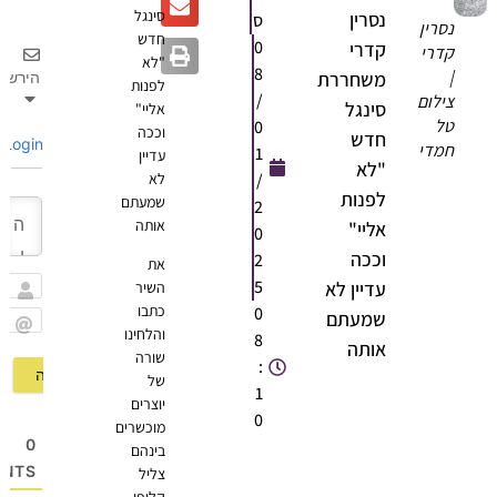
סינגל
נסרין
ס
נסרין
חדש
0
קדרי
קדרי
"לא
8
|
משחררת
הירשם
לפנות
/
צילום
סינגל
אליי"
טל
0
וככה
חדש
Login
חמדי
1
עדיין
"לא
/
לא
לפנות
שמעתם
2
אותה
אליי"
0
וככה
2
את
5
עדיין לא
השיר
שם
כתבו
0
שמעתם
והלחינו
8
Email
אותה
שורה
:
של
1
יוצרים
0
מוכשרים
0
בינהם
OMMENTS
צליל