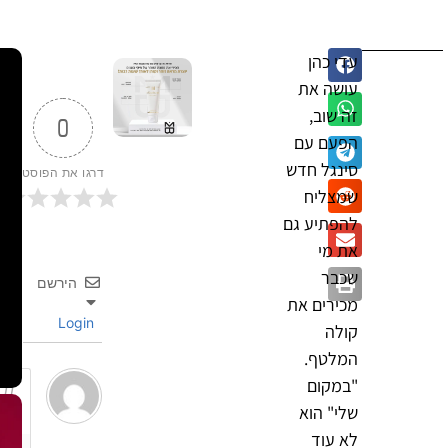
עדי כהן
עושה את
זה שוב,
0
הפעם עם
סינגל חדש
דרגו את הפוסט
שמצליח
להפתיע גם
את מי
שכבר
הירשם
מכירים את
Login
קולה
המלטף.
"במקום
שלי" הוא
לא עוד