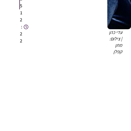
5
1
2
:
עדי כהן
2
| צילום:
2
מתן
קפלן