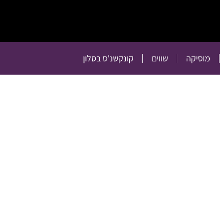
תרבות
רכילות
טלוויזיה
מוסיקה
שווים
קו
מוסיקה
שווים
קונקשנ'ס בסלון