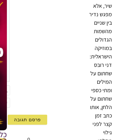
שיר, אלא
מפגש נדיר
בין שניים
מהשמות
הגדולים
במוזיקה
הישראלית:
דני רובס
{}
שחתום על
[+]
המילים
ומתי כספי
שחתום על
שם
הלחן, אותו
Email
כתב זמן
קצר לפני
גילוי
כל
0