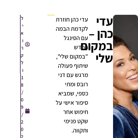
עדי
ל
עדי כהן חוזרת
י
לקדמת הבמה
כהן –
א
עם הסינגל
ו
במקום
החדש
ר
שלי
ק
"במקום שלי",
ל
שיתוף פעולה
ו
מרגש עם דני
1
רובס ומתי
8
/
כספי, שמביא
0
סיפור אישי על
9
חיפוש אחר
/
שקט פנימי
2
0
ותקווה.
2