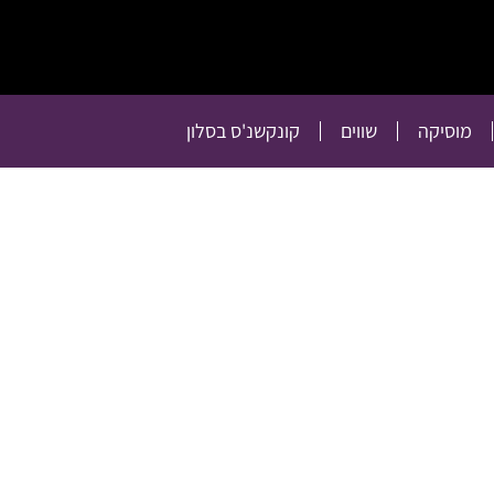
תרבות
רכילות
טלוויזיה
מוסיקה
שווים
קו
מוסיקה
שווים
קונקשנ'ס בסלון