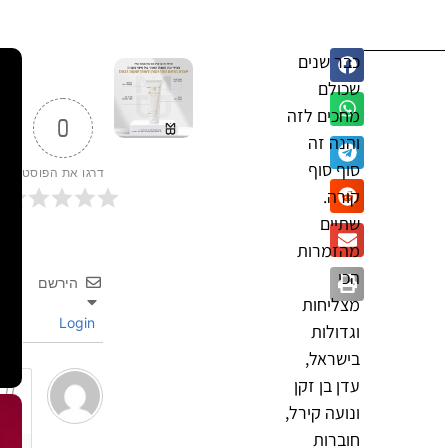
כבר שנים
שכולם
מחכים לזה
0
והנה זה
סוף סוף
דרגו את הפוסט
קורה.
שתיים
מהזמרות
הכי
הירשם
מצליחות
Login
וגדולות
בישראל,
עדן בן זקן
ונועה קירל,
חוברות