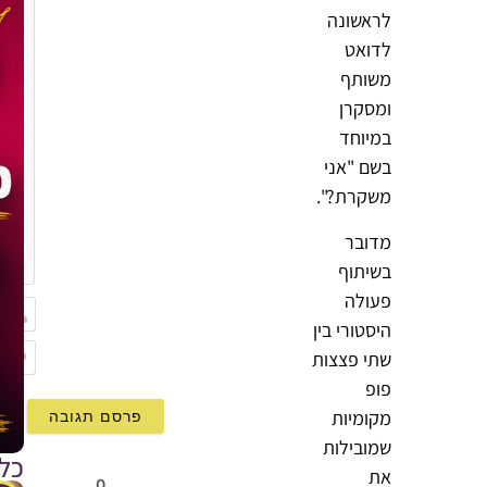
לראשונה
לדואט
משותף
ומסקרן
במיוחד
בשם "אני
משקרת?".
מדובר
{}
[+]
בשיתוף
פעולה
היסטורי בין
שם
שתי פצצות
Email
פופ
מקומיות
שמובילות
כל
את
0