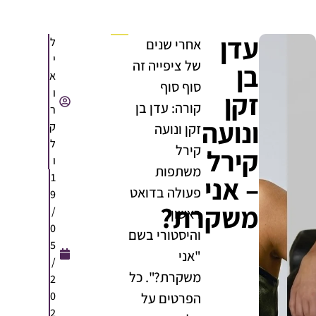
עדן
ל
אחרי שנים
י
של ציפייה זה
בן
א
סוף סוף
ו
זקן
קורה: עדן בן
ר
ונועה
ק
זקן ונועה
ל
קירל
קירל
ו
משתפות
1
– אני
פעולה בדואט
9
משקרת?
/
ראשון
0
והיסטורי בשם
5
"אני
/
משקרת?". כל
2
0
הפרטים על
2