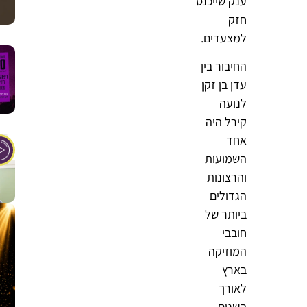
ענק שייכנס
חזק
למצעדים.
החיבור בין
עדן בן זקן
לנועה
קירל היה
אחד
השמועות
והרצונות
הגדולים
ביותר של
חובבי
המוזיקה
בארץ
לאורך
השנים.