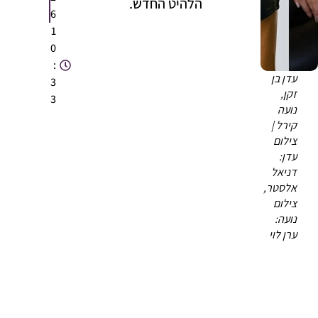
הלהיט החדש.
6
1
0
:
עדן בן
3
זקן,
3
נועה
קירל |
צילום
עדן:
דניאל
אלסטר,
צילום
נועה:
ערן לוי