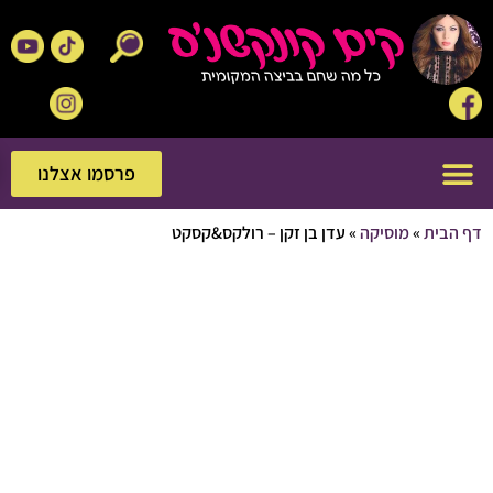
פרסמו אצלנו
פרסמו אצלנו
בית
»
מוסיקה
»
עדן בן זקן – רולקס&קסקט