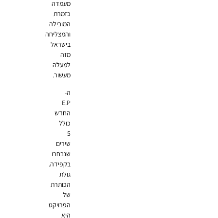
מעמדה
כזמרת
המובילה
והמצליחה
בישראל
מזה
למעלה
מעשור.
ה-
E.P
החדש
כולל
5
שירים
שנבחרו
בקפידה.
גולת
הכותרת
של
הפרויקט
היא