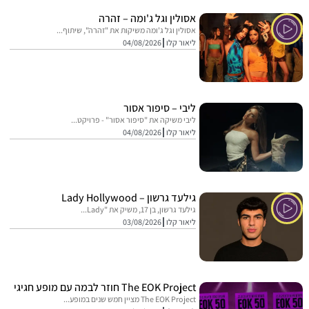
אסולין וגל ג'ומה – זהרה
אסולין וגל ג'ומה משיקות את "זהרה", שיתוף...
ליאור קלו
04/08/2026
ליבי – סיפור אסור
ליבי משיקה את "סיפור אסור" - פרויקט...
ליאור קלו
04/08/2026
גילעד גרשון – Lady Hollywood
גילעד גרשון, בן 17, משיק את "Lady...
ליאור קלו
03/08/2026
The EOK Project חוזר לבמה עם מופע חגיגי
The EOK Project מציין חמש שנים במופע...