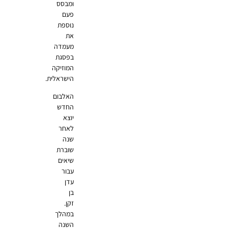
ומבסס
פעם
נוספת
את
מעמדה
בפסגת
המוזיקה
הישראלית.
האלבום
החדש
יוצא
לאחר
שנה
שוברת
שיאים
עבור
עדן
בן
זקן.
במהלך
השנה