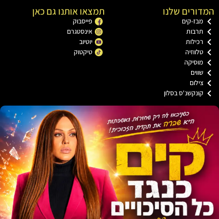
רים שלנו
תמצאו אותנו גם כאן
בז-קים
פייסבוק
רבות
אינסטגרם
כילות
יוטיוב
ווזיה
טיקטוק
וסיקה
וים
ילום
ונקשנ'ס בסלון