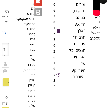
ה-
שירים
0
עדן
E.P
6
חדשים,
בן
החדש
/
זקן
בניהם
הירשם
״רולקס&קסקט״.
0
|
הדואט
הפרויקט
צילום:
1
החדש
"אלף
Login
דניאל
/
מביא
חרבות"
אלסטר
2
לידי
עם נדב
ביטוי
0
מגוון
חנציס. כל
2
רחב
הפרטים
6
של
1
על
סגנונות
שם
0
הפרויקט
מוזיקליים,
:
כפי
Email
והיוצרים.
5
שרק
בן זקן
7
יודעת
להגיש
0
לקהל
OMMENTS
שלה