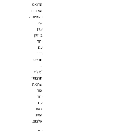
הדואט
המדובר
והמצופה
של
עדן
בן זקן
יחד
עם
נדב
חנציס
–
״אלף
חרבות״,
שרואה
אור
יחד
עם
צאת
המיני
אלבום.