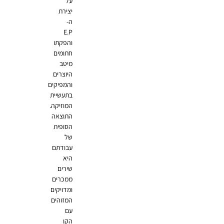
על
יצירת
ה-
E.P
והפקתו
חתומים
מיטב
היוצרים
והמפיקים
בתעשיית
המוזיקה.
התוצאה
הסופית
של
עבודתם
היא
שירים
ממכרים
ומדויקים
המזוהים
עם
הקו