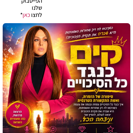
הפייסבוק
שלנו
לחצו
כאן
*