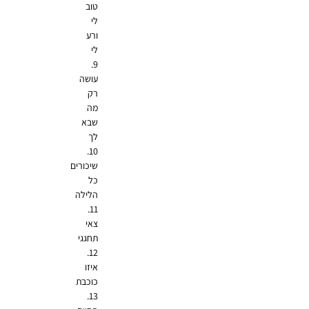
טוב
לי
ורע
לי
9.
עושה
רק
מה
שבא
לך
10.
שיכורים
כל
הלילה
11.
צאי
תחגגי
12.
איזו
כוכבת
13.