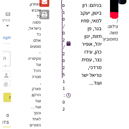
האחרון,
בניהם: רון
ס
דן
שכבש
1
ביטון, יעקב
סון
כל
0
למאי, סתיו
הירשם
פסגה
/
ילום:
בגר, פן
בישראל,
שה
0
כל
חזות, ינון
Login
חומוביץ'
2
אולם
יהל, אופיר
/
מופעים
כהן, עידו
–
2
מקיסריה
נצר, עמית
0
ועד
מרדכי,
2
היכל
5
נוריאל ישר
מנורה
שם
1
ועוד...
,
1
פארק
Email
:
הירקון
ועוד
0
ועוד…
2
והפך
0
לאחד
OMMENTS
הזמרים