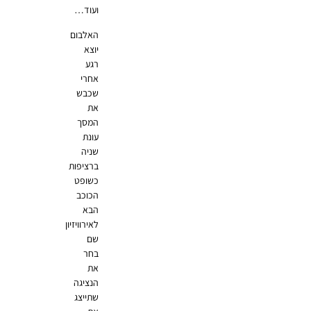
ועוד…
האלבום
יוצא
רגע
אחרי
שכבש
את
המסך
עונת
שניה
ברציפות
כשופט
הכוכב
הבא
לאירוויזיון
שם
בחר
את
הנציגה
שתייצג