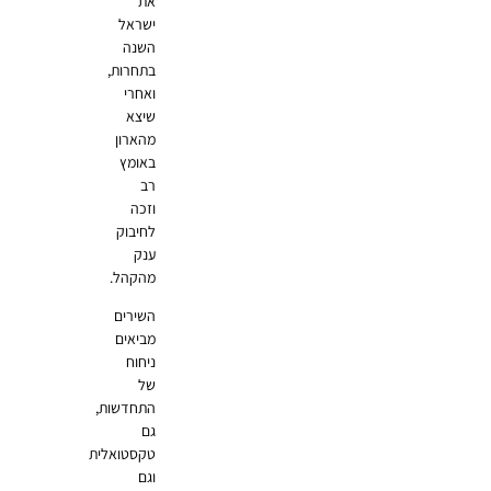
את
ישראל
השנה
בתחרות,
ואחרי
שיצא
מהארון
באומץ
רב
וזכה
לחיבוק
ענק
מהקהל.
השירים
מביאים
ניחוח
של
התחדשות,
גם
טקסטואלית
וגם