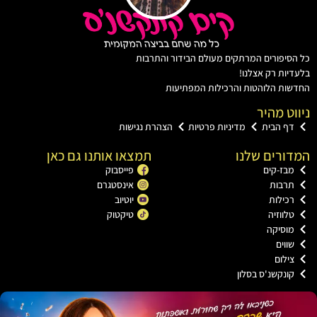
יפורים המרתקים מעולם הבידור והתרבות
ות רק אצלנו!
ת הלוהטות והרכילות המפתיעות
ט מהיר
ף הבית
מדיניות פרטיות
הצהרת נגישות
רים שלנו
תמצאו אותנו גם כאן
ז-קים
פייסבוק
רבות
אינסטגרם
ילות
יוטיוב
ווזיה
טיקטוק
וסיקה
וים
לום
נקשנ'ס בסלון