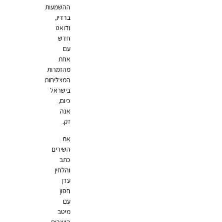
ההשמעות
ברדיו,
ודואט
חדש
עם
אחת
מהזמרות
המצליחות
בישראל
כיום,
אנה
זק.
את
השירים
כתב
והלחין
עדן
חסון
עם
מיטב