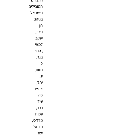
היוצרים
המובילים
בישראל
בניהם:
רון
ביטון,
יעקב
למאי
, סתיו
בגר,
פן
חזות,
ינון
יהל,
אופיר
כהן,
עידו
נצר,
עמית
מרדכי,
נוריאל
ישר