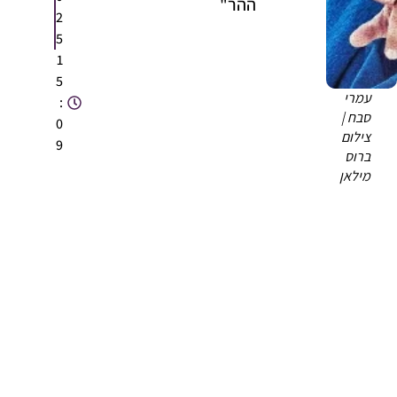
ההר"
2
5
1
5
עמרי
:
סבח |
0
צילום
9
ברוס
מילאן