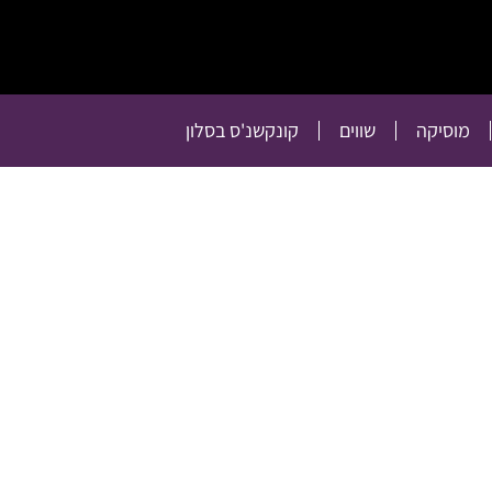
תרבות
רכילות
טלוויזיה
מוסיקה
שווים
קו
מוסיקה
שווים
קונקשנ'ס בסלון