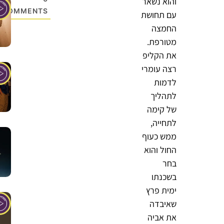
והוא נשאר
COMMENTS
עם תחושת
החמצה
מטורפת.
את הקליפ
רצה עומרי
לדמות
לתהליך
של קימה
לתחייה,
ממש כעוף
החול והוא
בחר
בשכנתו
ימית פרץ
שאיבדה
את אביה