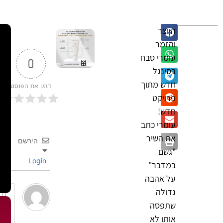
היוצר
והזמר
עומרי סבח
0
בסינגל
חדש מתוך
דרגו את הפוסט
פרויקט
חדש!
עומרי כתב
את השיר
הירשם
"גשם
Login
במדבר"
על אהבה
גדולה
שתפסה
אותו לא