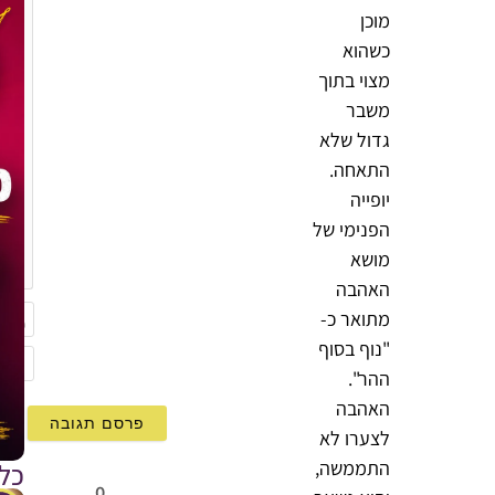
מוכן
כשהוא
מצוי בתוך
משבר
גדול שלא
התאחה.
יופייה
הפנימי של
{}
מושא
[+]
האהבה
מתואר כ-
"נוף בסוף
שם
ההר".
mail
האהבה
לצערו לא
התממשה,
כל
0