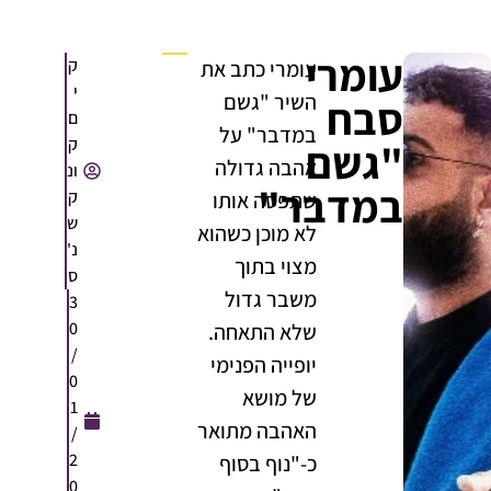
עומרי
ק
עומרי כתב את
י
השיר "גשם
סבח
ם
במדבר" על
ק
"גשם
אהבה גדולה
ונ
במדבר"
ק
שתפסה אותו
ש
לא מוכן כשהוא
נ'
מצוי בתוך
ס
משבר גדול
3
0
שלא התאחה.
/
יופייה הפנימי
0
של מושא
1
האהבה מתואר
/
2
כ-"נוף בסוף
0