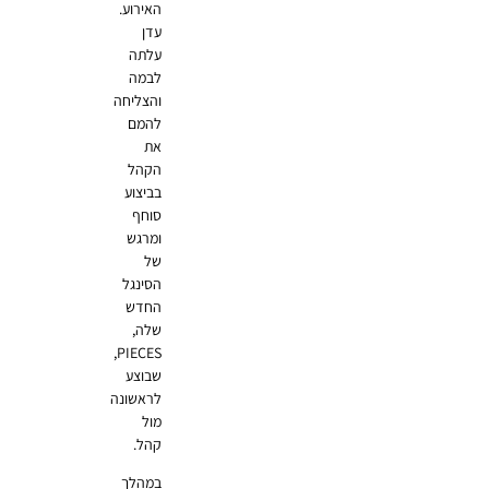
האירוע.
עדן
עלתה
לבמה
והצליחה
להמם
את
הקהל
בביצוע
סוחף
ומרגש
של
הסינגל
החדש
שלה,
PIECES,
שבוצע
לראשונה
מול
קהל.
במהלך