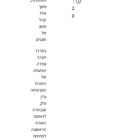
והמסיבות,
:
משך
2
אליו
0
קהל
מגוון
של
חוגגים.
במרכז
הערב
עמדה
הופעתה
של
הזמרת
המבטיחה
עדן
גולן,
שנבחרה
להופעת
האורח
הראשונה
לפתיחת