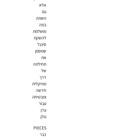
אלא
גם
היוותה
במה
מושלמת
להשקת
סינגל
שמסמן
את
תחילתה
של
דרך
מוזיקלית
חדשה
ומבטיחה
עבור
עדן
גולן.
PIECES
כבר