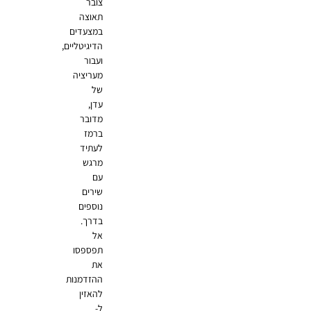
צובר
תאוצה
במצעדים
הדיגיטליים,
ועבור
מעריציה
של
עדן,
מדובר
ברמז
לעתיד
מרגש
עם
שירים
נוספים
בדרך.
אל
תפספסו
את
ההזדמנות
להאזין
ל-