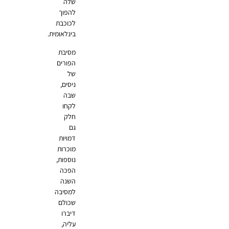
שלה
להפוך
לכוכבת
בינלאומית.
מסיבת
הפורים
של
ניסים,
שבה
לקחו
חלק
גם
דמויות
מוכרות
נוספות,
הפכה
השנה
למסיבה
שכולם
דיברו
עליה,