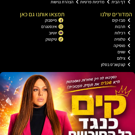
ף הבית
מדיניות פרטיות
הצהרת נגישות
רים שלנו
תמצאו אותנו גם כאן
בז-קים
פייסבוק
רבות
אינסטגרם
כילות
יוטיוב
ווזיה
טיקטוק
וסיקה
וים
ילום
ונקשנ'ס בסלון