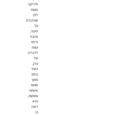
וליריקה
נוגעת
ללב
שמדברת
על
חיבור,
אהבה
וריפוי
עצמי.
לדבריה
של
עדן,
השיר
נכתב
מתוך
חוויות
אישיות
עמוקות,
והיא
רואה
בו