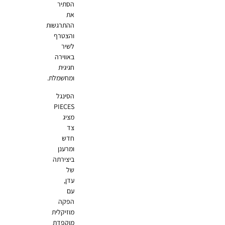
הסתיר
את
ההתרגשות
והצטרף
לשיר
באווירה
חגיגית
ומחשמלת.
הסינגל
PIECES
מציג
צד
חדש
ומרענן
ביצירתה
של
עדן,
עם
הפקה
מוזיקלית
מוקפדת