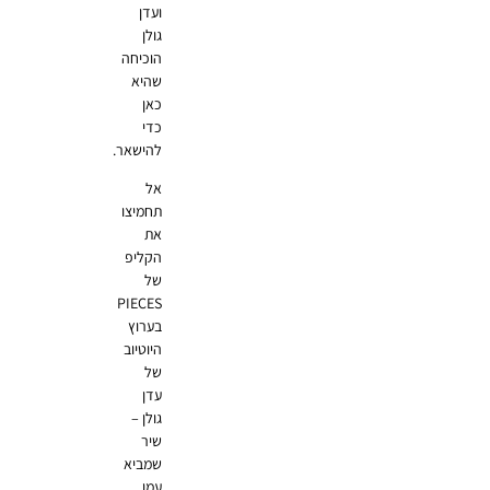
ועדן
גולן
הוכיחה
שהיא
כאן
כדי
להישאר.
אל
תחמיצו
את
הקליפ
של
PIECES
בערוץ
היוטיוב
של
עדן
גולן –
שיר
שמביא
עמו