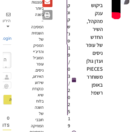
הנוצצות
ביקוש
ק
ביותר
ונ
ענק
בשנה
ק
מהקהל,
הירשם
–
ש
המסיבה
השיר
השנתית
נ'
החדש
Login
של
ס
של עופר
המפיק
1
והדיג׳יי
ניסים
9
המוביל
ועדן גולן
/
עופר
PIECES
0
ניסים.
3
משוחרר
האירוע,
שם
שידוע
/
באופן
כנקודת
2
Email
רשמי!
שיא
0
בלוח
2
השנה
5
של
1
0
חובבי
9
OMMENTS
המוזיקה