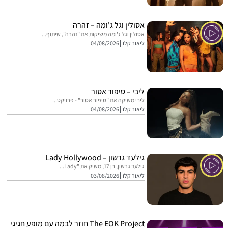
אסולין וגל ג'ומה – זהרה
אסולין וגל ג'ומה משיקות את "זהרה", שיתוף...
ליאור קלו
04/08/2026
ליבי – סיפור אסור
ליבי משיקה את "סיפור אסור" - פרויקט...
ליאור קלו
04/08/2026
גילעד גרשון – Lady Hollywood
גילעד גרשון, בן 17, משיק את "Lady...
ליאור קלו
03/08/2026
The EOK Project חוזר לבמה עם מופע חגיגי