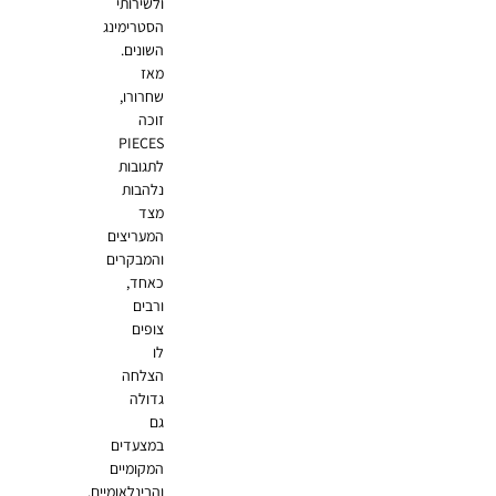
ולשירותי
הסטרימינג
השונים.
מאז
שחרורו,
זוכה
PIECES
לתגובות
נלהבות
מצד
המעריצים
והמבקרים
כאחד,
ורבים
צופים
לו
הצלחה
גדולה
גם
במצעדים
המקומיים
והבינלאומיים.