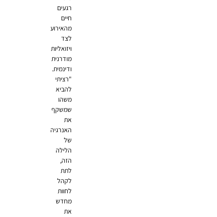
רגעים
חיים
מהאירוע
לצד
ויזואליות
מודרנית
ודינמית.
"רציתי
להביא
משהו
שמשקף
את
האנרגיה
של
הלילה
הזה,
לתת
לקהל
לחוות
מחדש
את