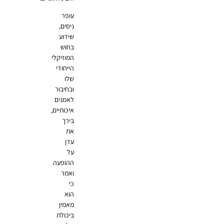
עופר
ניסים,
שידוע
בחוש
המוזיקלי
הייחודי
שלו
ובחיבור
לאמנים
איכותיים,
בירך
את
עדן
על
ההופעה
ואמר
כי
הוא
מאמין
ביכולת