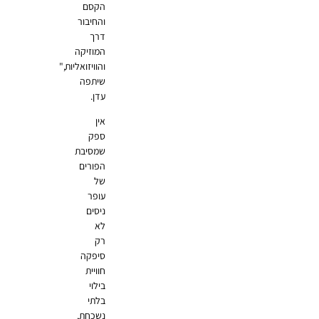
הקסם
והחיבור
דרך
המוזיקה
והוויזואליות,"
שיתפה
עדן.
אין
ספק
שמסיבת
הפורים
של
עופר
ניסים
לא
רק
סיפקה
חוויית
בילוי
בלתי
נשכחת,