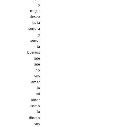
y
mejor
deseo
es la
senora
y
senor
la
buenos
lale
lale
no
voy
amer
la
mi
amor
como
la
dinero
soy