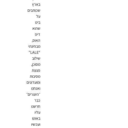
בארץ
שכותבים
על
ביט
שהוא
דיפ
האוס,
מבחינתי
“LALE”
שילוב
מסוכן,
פצצת
מסיבות
ומועדונים
ואנחנו
״היוצרים״
כבר
חרשנו
עליו
באוטו
ועכשיו