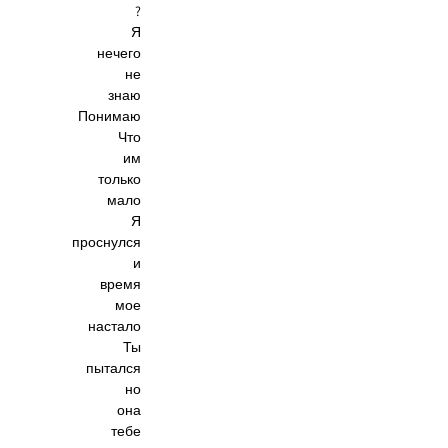
?
Я
нечего
не
знаю
Понимаю
Что
им
только
мало
Я
проснулся
и
время
мое
настало
Ты
пытался
но
она
тебе