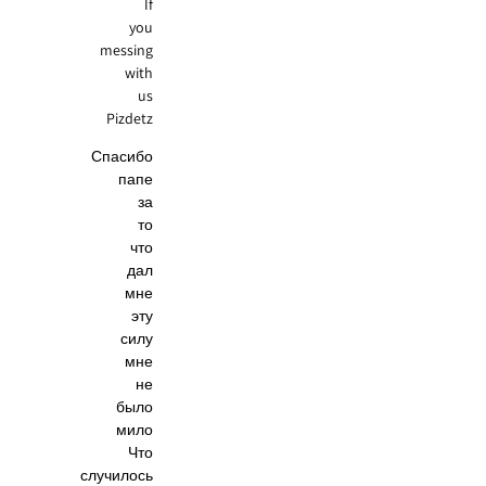
If
you
messing
with
us
Pizdetz
Спасибо
папе
за
то
что
дал
мне
эту
силу
мне
не
было
мило
Что
случилось