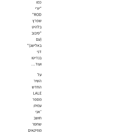
כמו
"יורי
ROD"
שפרץ
בלהיט
"סיבוב
(עם
באלישג)"
דני
בנדיטו
ועוד…
על
השיר
החדש
LALE
מספר
עמית:
״אני
חושב
שחסר
מוזיקאים