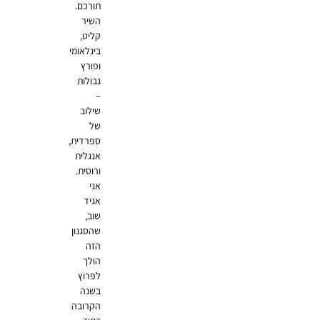
תורכם.
השיר
קליט,
בינלאומי
ופורץ
גבולות
–
שילוב
של
ספרדית,
אנגלית
ורוסית.
אני
אגיד
שוב,
שהסגנון
הזה
הולך
לפרוץ
בשנה
הקרובה