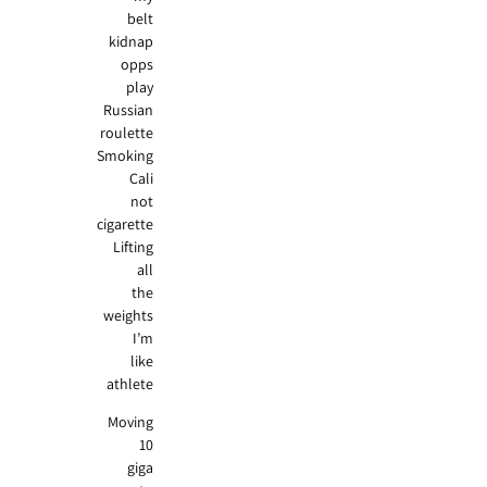
belt
kidnap
opps
play
Russian
roulette
Smoking
Cali
not
cigarette
Lifting
all
the
weights
I’m
like
athlete
Moving
10
giga