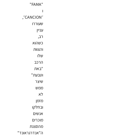
"FAMA"
ו
״CANCION״,
שעוררו
עניין
רב,
כשהוא
והצוות
שלו
הרכב
"באת
וטבעת"
שיצר
ממש
לא
מזמן
ובחלקו
אנשים
מוכרים
מהסצנת
ה"אנדרגראונד"