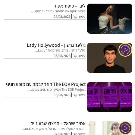
ליבי – סיפור אסור
ליבי משיקה את "סיפור אסור" - פרויקט...
ליאור קלו
04/08/2026
גילעד גרשון – Lady Hollywood
גילעד גרשון, בן 17, משיק את "Lady...
ליאור קלו
03/08/2026
The EOK Project חוזר לבמה עם מופע חגיגי
The EOK Project מציין חמש שנים במופע...
ליאור קלו
03/08/2026
אמיר ישראל – הניצוץ שבעיניים
הזמר מאשקלון אמיר ישראל, משיק את אלבום...
ליאור קלו
02/08/2026