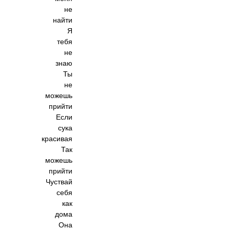
не
найти
Я
тебя
не
знаю
Ты
не
можешь
прийти
Если
сука
красивая
Так
можешь
прийти
Чуствай
себя
как
дома
Она