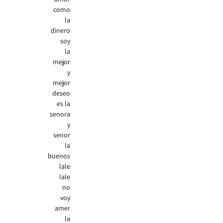
como
la
dinero
soy
la
mejor
y
mejor
deseo
es la
senora
y
senor
la
buenos
lale
lale
no
voy
amer
la