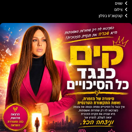
וים
לום
נקשנ'ס בסלון