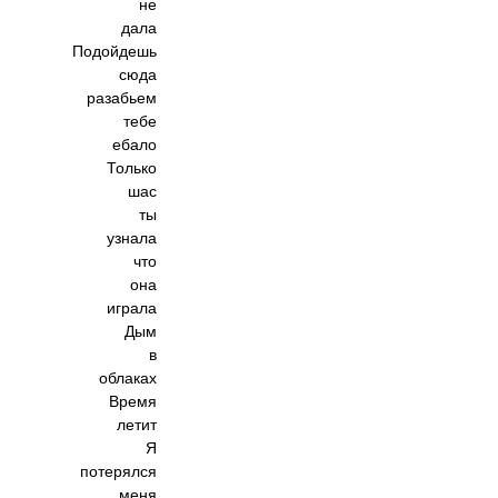
не
дала
Подойдешь
сюда
разабьем
тебе
ебало
Только
шас
ты
узнала
что
она
играла
Дым
в
облаках
Время
летит
Я
потерялся
меня