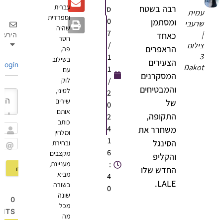
״
עברית
רבה בשטח
ס
מית
וספרדית
0
ומסתמן
רעבי
שהיה
7
כאחד
הירשם
חסר
/
ילום
הראפרים
פה,
1
בשילוב
הצעירים
Login
Dako
1
עם
המסקרנים
/
לוק
והמבטיחים
לטיני,
2
שירים
של
0
אותם
התקופה,
2
כותב
4
משחרר את
ומלחין
שם
1
הסינגל
ובחירת
6
מקצבים
Email
והקליפ
:
מעניינת,
החדש שלו
מביא
4
LALE.
בשורה
0
שונה
0
מכל
OMMENTS
מה