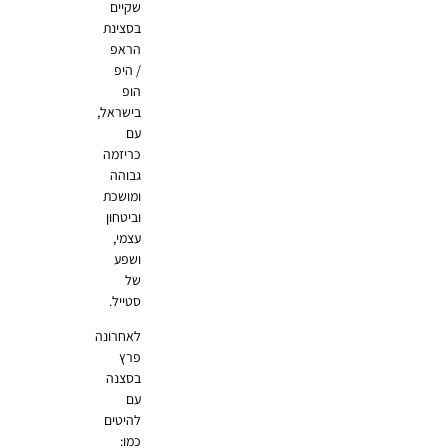
שקיים
בסצינת
הראפ
/ היפ
הופ
בישראל,
עם
כריזמה
גבוהה
ומושכת
וביטחון
עצמי,
ושפע
של
סטייל.
לאחרונה
פרץ
בסצנה
עם
להיטים
כמו: