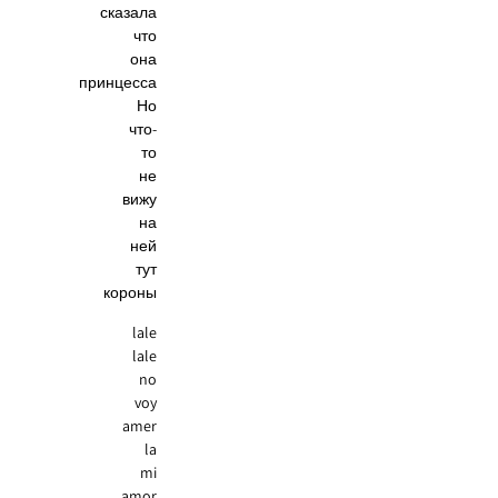
сказала
что
она
принцесса
Но
что-
то
не
вижу
на
ней
тут
короны
lale
lale
no
voy
amer
la
mi
amor