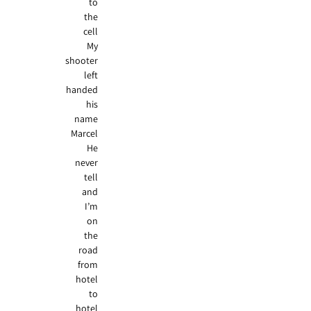
to
the
cell
My
shooter
left
handed
his
name
Marcel
He
never
tell
and
I’m
on
the
road
from
hotel
to
hotel