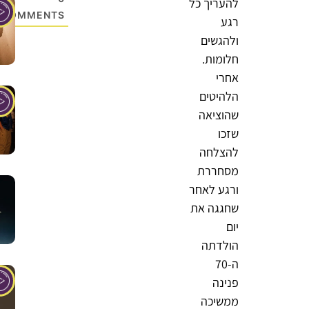
להעריך כל
COMMENTS
רגע
ולהגשים
חלומות.
אחרי
הלהיטים
שהוציאה
שזכו
להצלחה
מסחררת
ורגע לאחר
שחגגה את
יום
הולדתה
ה-70
פנינה
ממשיכה