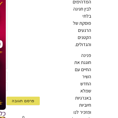
המדהימים
לבין חגיגה
בלתי
פוסקת של
הרגעים
הקטנים
והגדולים.
פנינה
{}
חוגגת את
[+]
החיים עם
השיר
שם
החדש
שמלא
mail
באנרגיות
חיוביות
כל
ומזכיר לנו
0