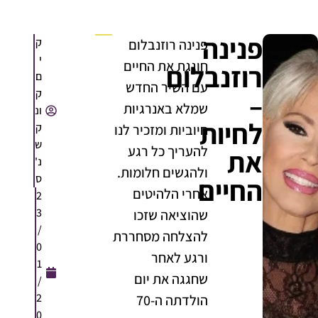
פנינה
ק
פנינה רוזנבלום
י
חוגגת את החיים
רוזנבלום
ם
עם השיר החדש
ק
–
שמלא באנרגיות
ונ
לחיות
ק
חיוביות ומזכיר לנו
ש
להעריך כל רגע
את
נ'
ולהגשים חלומות.
ס
החיים
אחרי הלהיטים
2
3
שהוציאה שזכו
/
להצלחה מסחררת
0
ורגע לאחר
1
שחגגה את יום
/
2
הולדתה ה-70
0