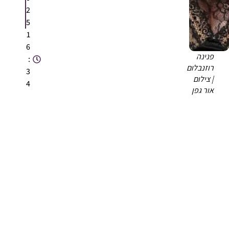
2
5
1
6
פנינה
:
רוזנבלום
3
| צילום
4
אור גפן