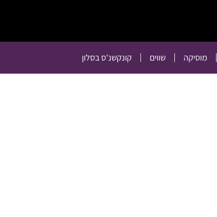
תרבות
רכילות
טלוויזיה
מוסיקה
שווים
קו
מוסיקה
שווים
קונקשנ'ס בסלון