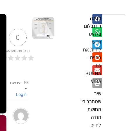
פנינה
רוזנבלום
בלהיט
0
חדש
לחיות את
דרגו את הפוסט
החיים –
LA
BUENA
VIDA
הירשם
שיר
Login
שמחבר בין
תחושת
תודה
לחיים