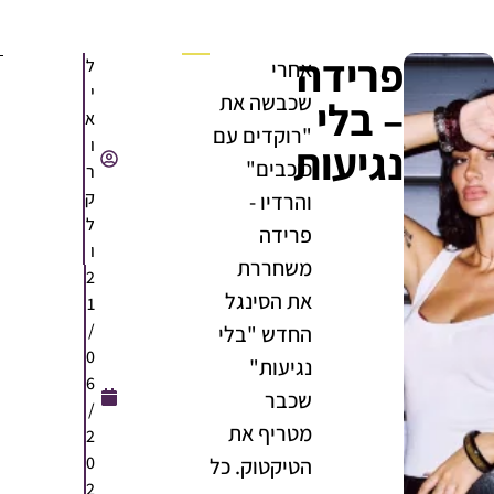
פרידה
ל
אחרי
י
שכבשה את
– בלי
א
"רוקדים עם
ו
נגיעות
כוכבים"
ר
ק
והרדיו -
ל
פרידה
ו
משחררת
2
את הסינגל
1
/
החדש "בלי
0
נגיעות"
6
שכבר
/
מטריף את
2
0
הטיקטוק. כל
2