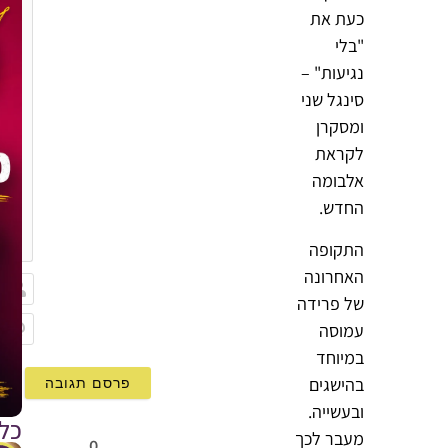
כעת את
"בלי
נגיעות" –
סינגל שני
ומסקרן
לקראת
אלבומה
החדש.
{}
[+]
התקופה
האחרונה
של פרידה
שם
עמוסה
Email
במיוחד
בהישגים
ובעשייה.
כל
מעבר לכך
0