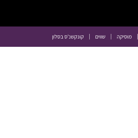
תרבות
רכילות
טלוויזיה
מוסיקה
שווים
קו
מוסיקה
שווים
קונקשנ'ס בסלון