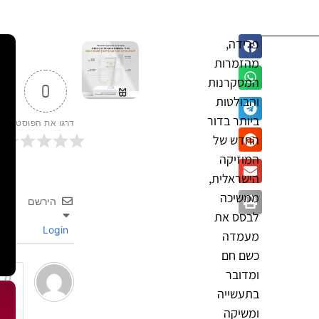
פרידה,
מהזמרות
המסקרנות
0
והבולטות
ביותר בדור
דרגו את הפוסט
החדש של
המוזיקה
הישראלית,
ממשיכה
הירשם
לבסס את
Login
מעמדה
כשם חם
ומדובר
בתעשייה
ומשיקה