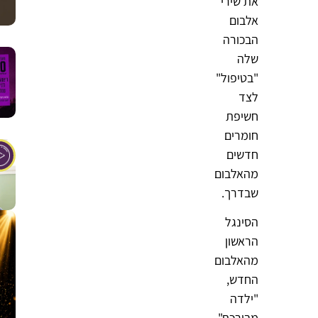
את שירי
אלבום
הבכורה
שלה
"בטיפול"
לצד
חשיפת
חומרים
חדשים
מהאלבום
שבדרך.
הסינגל
הראשון
מהאלבום
החדש,
"ילדה
מבורכת",