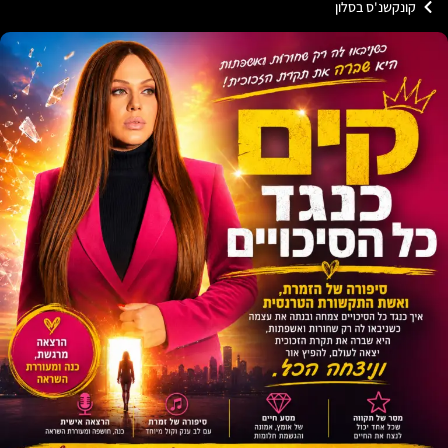
נקשנ'ס בסלון