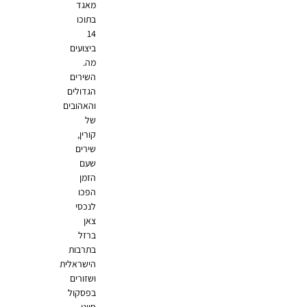
מאגד
בתוכו
14
ביצועים
מה.
השירים
הגדולים
והאהובים
של
קורין,
שירים
שעם
הזמן
הפכו
לנכסי
צאן
ברזל
בתרבות
הישראלית
ושזורים
בפסקול
חיינו