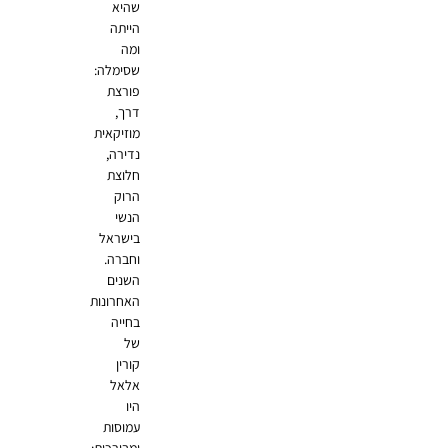
שהיא
הייתה
ומה
שסימלה:
פורצת
דרך,
מוזיקאית
נדירה,
חלוצת
הרוק
הנשי
בישראל
וחברה.
השנים
האחרונות
בחייה
של
קורין
אלאל
היו
עמוסות
ומבורכות: