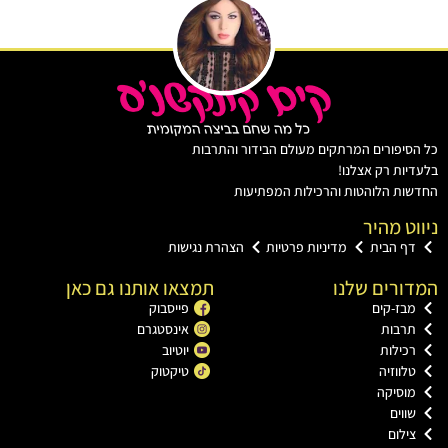
יפורים המרתקים מעולם הבידור והתרבות
ות רק אצלנו!
ת הלוהטות והרכילות המפתיעות
ט מהיר
ף הבית
מדיניות פרטיות
הצהרת נגישות
רים שלנו
תמצאו אותנו גם כאן
ז-קים
פייסבוק
רבות
אינסטגרם
ילות
יוטיוב
ווזיה
טיקטוק
וסיקה
וים
לום