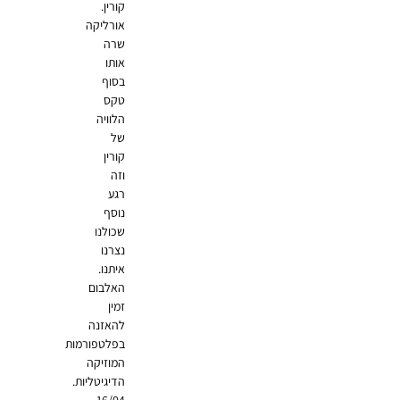
קורין.
אורליקה
שרה
אותו
בסוף
טקס
הלוויה
של
קורין
וזה
רגע
נוסף
שכולנו
נצרנו
איתנו.
האלבום
זמין
להאזנה
בפלטפורמות
המוזיקה
הדיגיטליות.
16/04