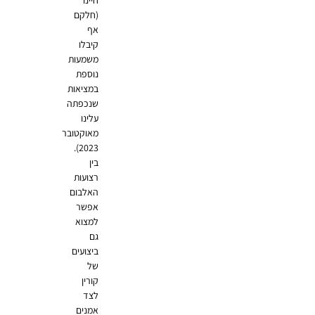
(חלקם
אף
קיבלו
משמעות
נוספת
במציאות
שנכפתה
עלינו
מאוקטובר
2023).
בין
רצועות
האלבום
אפשר
למצוא
גם
ביצועים
של
קורין
לצד
אמנים