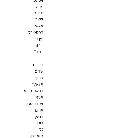
מופע
מחווה
לקורין
אלאל
בפסטיבל
עין גב
– "זן
נדיר"
–
חברים
שרים
קורין
אלאל"
בהשתתפות:
אסף
אמדורסקי,
אורנה
בנאי,
ריקי
גל,
הזאבות,