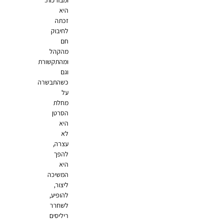
היא
זכתה
לחיבוק
חם
מהקהל
ומהתקשורת
וגם
כשהתבשרה
על
מחלת
הסרטן
היא
לא
עצרה,
להפך
היא
המשיכה
ליצור,
להופיע,
לשחרר
ריליסים