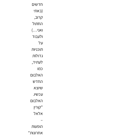
חדשים
(באתי
קרוב,
החתול
ואני…)
ולעבוד
על
תוכניות
גדולות
לעתיד,
כמו
האלבום
החדש
שיוצא
עכשיו.
האלבום
"קורין
אלאל
–
הופעות
אחרונות"