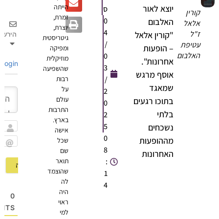
הייתה
יוצא לאור
ס
ורין
זמרת,
0
האלבום
לאל
יוצרת,
4
"ל
"קורין אלאל
הירשם
גיטריסטית
/
טיפת
– הופעות
ומפיקה
אלבום
0
מוזיקלית
אחרונות".
Login
3
שהשפיעה
אוסף מרגש
/
רבות
שמאגד
על
2
עולם
בתוכו רגעים
0
התרבות
בלתי
2
בארץ.
5
נשכחים
אישה
שם
0
מההופעות
שכל
8
שם
Email
האחרונות
:
תואר
שהוצמד
1
לה
4
היה
0
ראוי
OMMENTS
למי