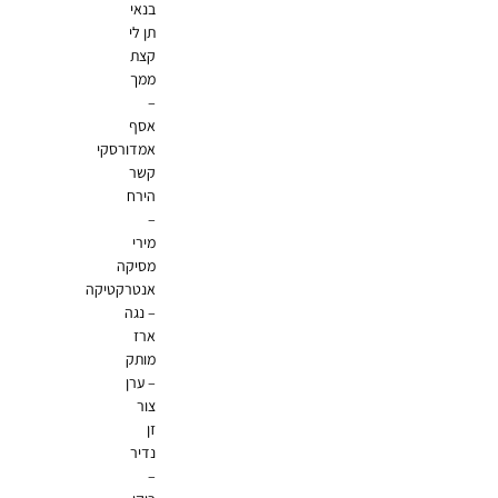
בנאי
תן לי
קצת
ממך
–
אסף
אמדורסקי
קשר
הירח
–
מירי
מסיקה
אנטרקטיקה
– נגה
ארז
מותק
– ערן
צור
זן
נדיר
–