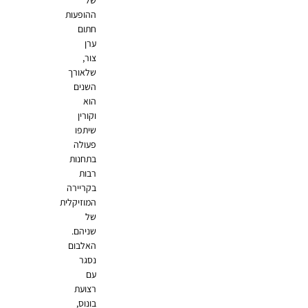
ההופעות
חתום
ערן
צור,
שלאורך
השנים
הוא
וקורין
שיתפו
פעולה
בתחנות
רבות
בקריירה
המוזיקלית
של
שניהם.
האלבום
נסגר
עם
רצועת
בונוס,