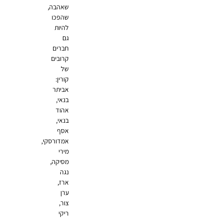
שאהבה,
שהפכו
להיות
גם
חברים
קרובים
של
קורין:
אביתר
בנאי,
אהוד
בנאי,
אסף
אמדורסקי,
מירי
מסיקה,
נגה
ארז,
ערן
צור,
ריקי