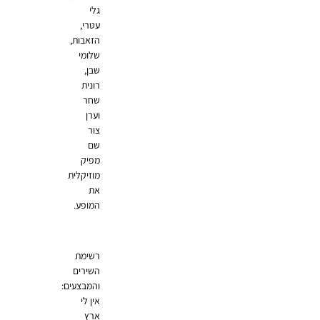
גלי
עטרי,
הזאבות,
שלומי
שבן,
רונית
שחר
וערן
צור
שם
מפיק
מוזיקלית
את
המופע.
רשימת
השירים
והמבצעים:
אין לי
ארץ