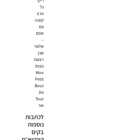
ריקי
גל
ארץ
קטנה
עם
שפם
–
שלומי
שבן
רצועת
בונוס:
Mon
Petit
Bout
De
Tout
אור
לכתבות
נוספות
בקים
קונקשנ'ס