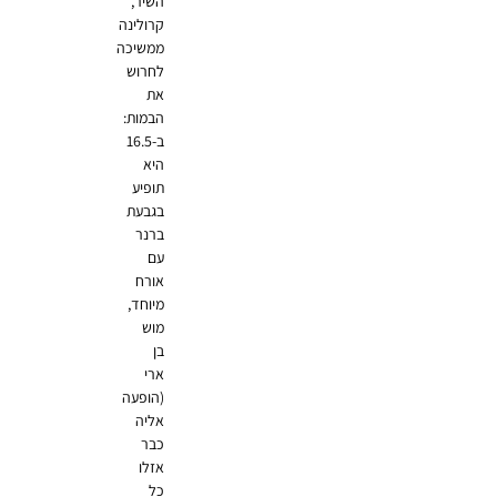
השיר,
קרולינה
ממשיכה
לחרוש
את
הבמות:
ב-16.5
היא
תופיע
בגבעת
ברנר
עם
אורח
מיוחד,
מוש
בן
ארי
(הופעה
אליה
כבר
אזלו
כל