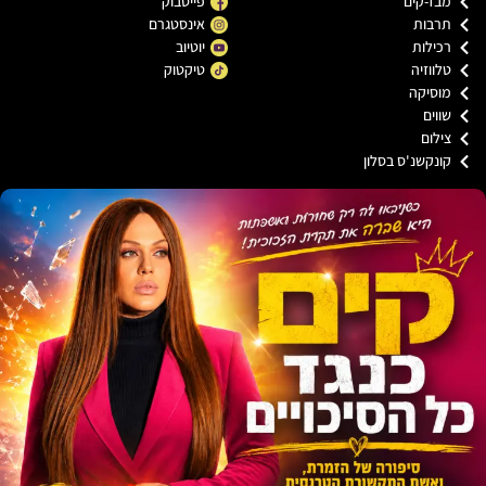
בז-קים
פייסבוק
רבות
אינסטגרם
כילות
יוטיוב
ווזיה
טיקטוק
וסיקה
וים
ילום
ונקשנ'ס בסלון