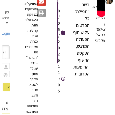
המוזיקליים
בשם
1
קרולינה,
המרתקים
0
"תפילה".
אורי
במוזיקה
/
כנרות
כל
הירשם
הישראלית
0
|
הפרטים
חוזר:
צילום:
5
קרולינה
על שיתוף
Login
דניאל
/
ואורי
הפעולה
אהרוני
2
כנרות
המרגש,
משחררים
0
את
הטקסט
2
"תפילה"
החשוף
6
– שיר
1
וההופעות
שנולד
שם
1
הקרובות.
מתוך
:
הצורך
Email
0
למצוא
אוויר
5
ורוגע
בתוך
0
התקופה
OMMENTS
המורכבת