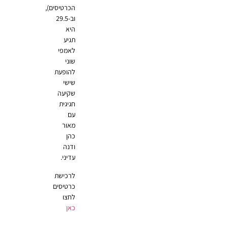
הכרטיסים),
וב-29.5
היא
תגיע
לאמפי
שוני
להופעת
שישי
שקיעה
חגיגית
עם
מאור
כהן
ודנה
עדיני.
לרכישת
כרטיסים
לחצו
כאן