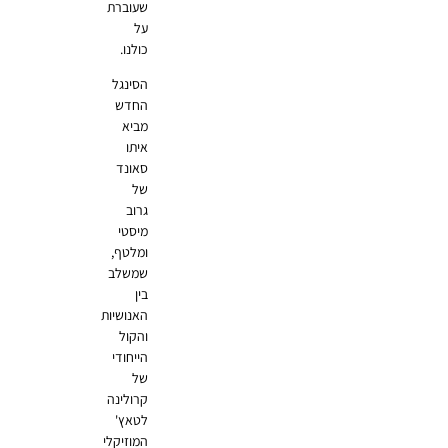
שעוברת
על
כולנו.
הסינגל
החדש
מביא
איתו
סאונד
של
גרוב
מיסטי
ומלטף,
שמשלב
בין
האנושיות
והקול
הייחודי
של
קרולינה
לטאץ'
המוזיקלי