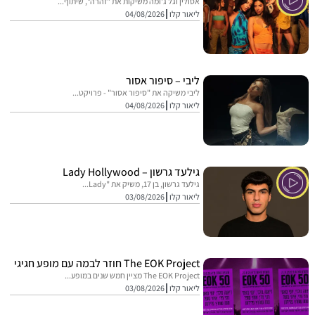
אסולין וגל ג'ומה משיקות את "זהרה", שיתוף...
ליאור קלו
04/08/2026
ליבי – סיפור אסור
ליבי משיקה את "סיפור אסור" - פרויקט...
ליאור קלו
04/08/2026
גילעד גרשון – Lady Hollywood
גילעד גרשון, בן 17, משיק את "Lady...
ליאור קלו
03/08/2026
The EOK Project חוזר לבמה עם מופע חגיגי
The EOK Project מציין חמש שנים במופע...
ליאור קלו
03/08/2026