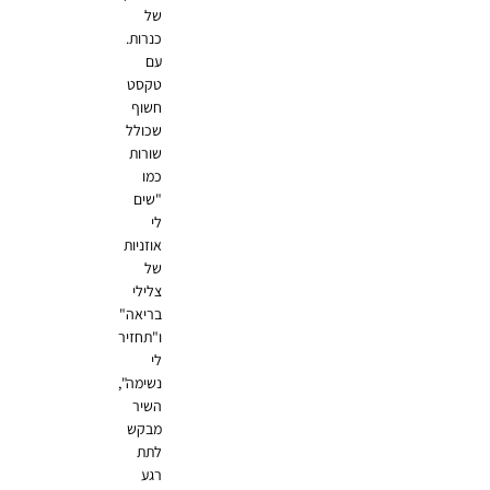
של
כנרות.
עם
טקסט
חשוף
שכולל
שורות
כמו
"שים
לי
אוזניות
של
צלילי
בריאה"
ו"תחזיר
לי
נשימה",
השיר
מבקש
לתת
רגע