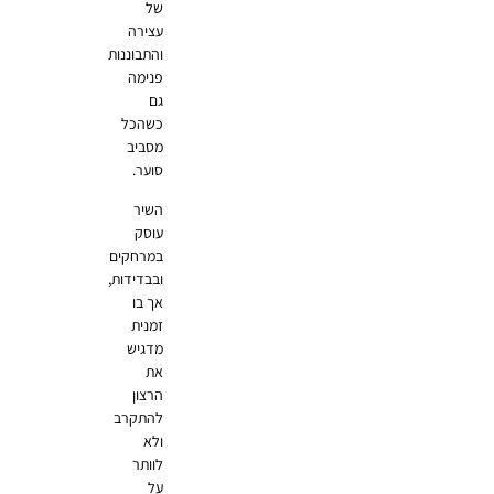
של
עצירה
והתבוננות
פנימה
גם
כשהכל
מסביב
סוער.
השיר
עוסק
במרחקים
ובבדידות,
אך בו
זמנית
מדגיש
את
הרצון
להתקרב
ולא
לוותר
על