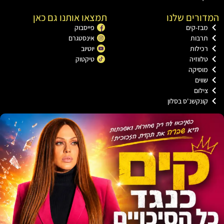
רים שלנו
תמצאו אותנו גם כאן
בז-קים
פייסבוק
רבות
אינסטגרם
כילות
יוטיוב
לווזיה
טיקטוק
וסיקה
ווים
ילום
ונקשנ'ס בסלון