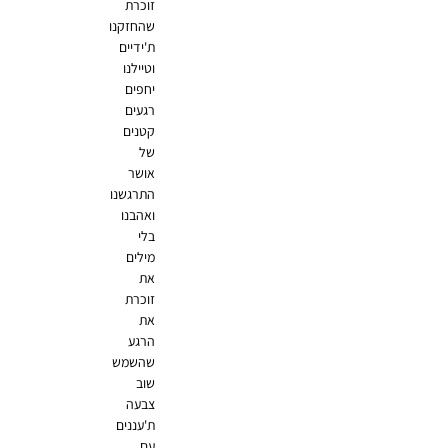
זוכרת
שהחזקנו
ת'ידיים
וטיילנו
יחפים
רגעים
קטנים
של
אושר
התרגשנו
ואהבנו
בלי
מילים
את
זוכרת
את
הרגע
שהשמש
שוב
צבעה
ת'עננים
עם