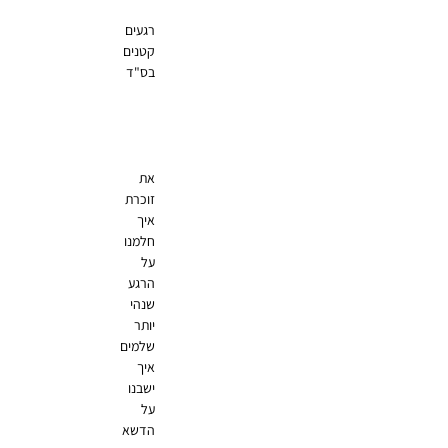
רגעים
קטנים
בס"ד
את
זוכרת
איך
חלמנו
על
הרגע
שנהי
יותר
שלמים
איך
ישבנו
על
הדשא