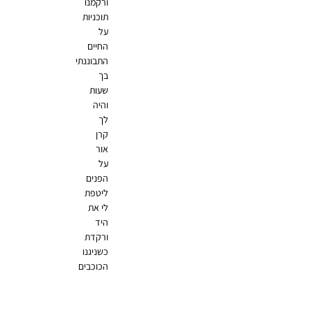
ורקמנו
תוכניות
על
החיים
התבוננתי
בך
שעות
והיה
לך
קרן
אור
על
הפנים
ליטפת
לי את
היד
ורקדת
כשניגנו
הכוכבים