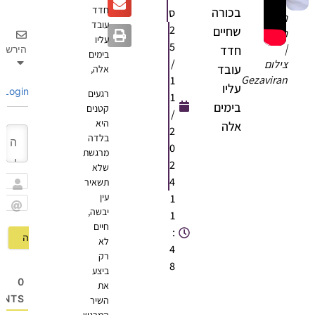
חדד
בכורה
ס
חיים
עובד
2
שחיים
חדד
עליו
5
|
חדד
הירשם
בימים
/
צילום
עובד
אלה,
Gezaviran
1
עליו
Login
רגעים
1
בימים
קטנים
/
היא
אלה
2
בלדה
0
מרגשת
2
שלא
4
תשאיר
שם
עין
1
יבשה,
1
Email
חיים
:
לא
4
רק
8
ביצע
0
את
OMMENTS
השיר