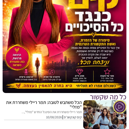
מה שקשור
הכל משתבש לטובה: תמר ריילי משחררת את
"מזלי"
תמר ריילי משחררת את הסינגל החדש "מזלי",...
קים קונקשנ'ס
10/08/2026