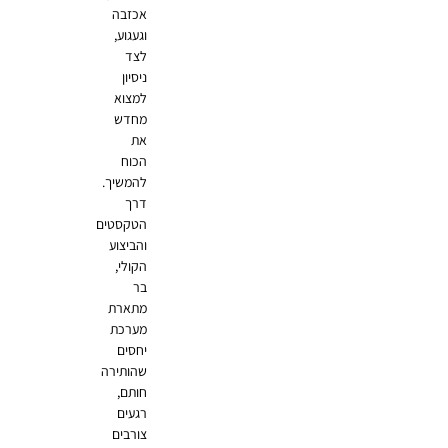
אכזבה
וגעגוע,
לצד
ניסיון
למצוא
מחדש
את
הכוח
להמשיך.
דרך
הטקסטים
והביצוע
הקולי,
בר
מתארת
מערכת
יחסים
שהותירה
חותם,
רגעים
צורבים