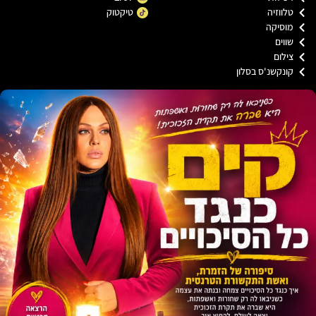
ווזיה
טיקטוק
וסיקה
וים
ילום
ונקשנ'ס בסלון