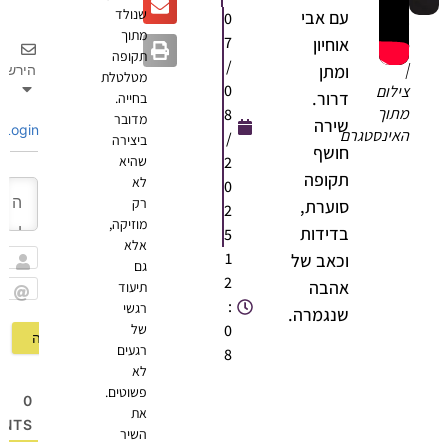
שנולד
עם אבי
0
רינת
מתוך
7
אוחיון
בר
תקופה
/
|
ומתן
הירשם
מטלטלת
0
צילום
דרור.
בחייה.
מתוך
8
מדובר
שירה
Login
האינסטגרם
/
ביצירה
חושף
2
שהיא
תקופה
לא
0
רק
סוערת,
2
מוזיקה,
בדידות
5
אלא
1
וכאב של
גם
שם
2
אהבה
תיעוד
:
רגשי
Email
שנגמרה.
0
של
רגעים
8
לא
פשוטים.
0
את
OMMENTS
השיר