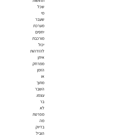
תחושות
שכל
מי
שעבר
מערכת
יחסים
מורכבת
יכול
להזדהות
איתן
ממרחק
הזמן
או
מתוך
השבר
עצמו.
בר
לא
מפרטת
מה
בדיוק
הוביל