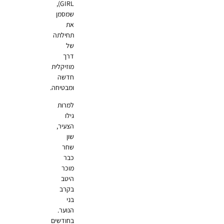
GIRL),
שמסמן
את
תחילתה
של
דרך
מוזיקלית
חדשה
ומבטיחה.
למרות
גילו
הצעיר,
שון
שחר
כבר
מוכר
היטב
בקרב
בני
הנוער.
בחודשים