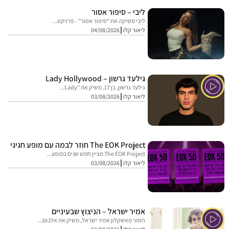
ליבי – סיפור אסור
ליבי משיקה את "סיפור אסור" - פרויקט...
ליאור קלו
04/08/2026
גילעד גרשון – Lady Hollywood
גילעד גרשון, בן 17, משיק את "Lady...
ליאור קלו
03/08/2026
The EOK Project חוזר לבמה עם מופע חגיגי
The EOK Project מציין חמש שנים במופע...
ליאור קלו
03/08/2026
אמיר ישראל – הניצוץ שבעיניים
הזמר מאשקלון אמיר ישראל, משיק את אלבום...