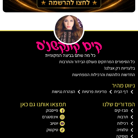
יפורים המרתקים מעולם הבידור והתרבות
ות רק אצלנו!
ת הלוהטות והרכילות המפתיעות
ט מהיר
ף הבית
מדיניות פרטיות
הצהרת נגישות
רים שלנו
תמצאו אותנו גם כאן
בז-קים
פייסבוק
רבות
אינסטגרם
כילות
יוטיוב
ווזיה
טיקטוק
וסיקה