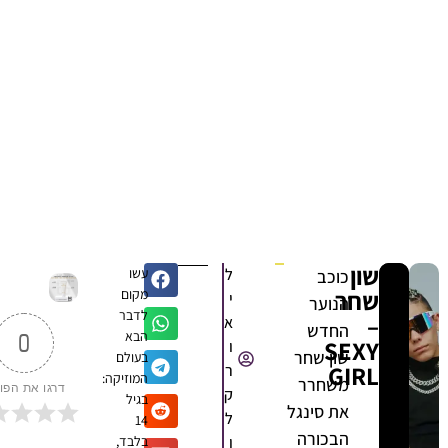
שון
ל
עשו
כוכב
שחר
מקום
י
הנוער
לדבר
–
א
החדש
הבא
0
SEXY
ו
שון שחר
בעולם
GIRL
ר
המוזיקה:
משחרר
דרגו את הפוסט
ק
בגיל
את סינגל
ל
14
הבכורה
ו
בלבד,