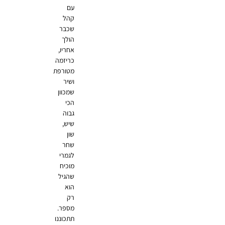
עם
קהל
שכבר
הולך
אחריו,
כריזמה
מטורפת
ושיר
שמכוון
הכי
גבוה
שיש,
שון
שחר
לגמרי
מוכיח
שהגיל
הוא
רק
מספר.
תתכוננו