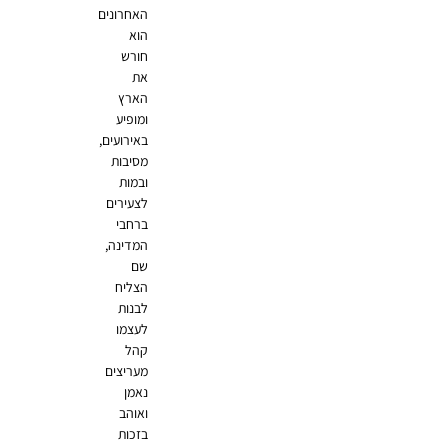
האחרונים
הוא
חורש
את
הארץ
ומופיע
באירועים,
מסיבות
ובמות
לצעירים
ברחבי
המדינה,
שם
הצליח
לבנות
לעצמו
קהל
מעריצים
נאמן
ואוהב
בזכות