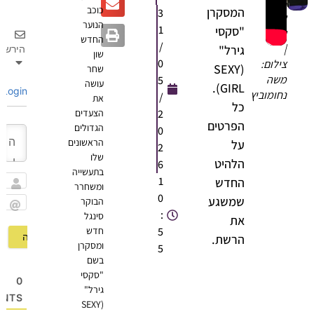
כוכב
המסקרן
3
שון
הנוער
1
"סקסי
שחר
החדש
/
|
גירל"
הירשם
שון
0
צילום:
(SEXY
שחר
משה
5
עושה
GIRL).
Login
נחומוביץ
/
את
כל
2
הצעדים
הפרטים
הגדולים
0
הראשונים
על
2
שלו
הלהיט
6
בתעשייה
1
החדש
ומשחרר
שם
0
שמשגע
הבוקר
:
סינגל
Email
את
5
חדש
הרשת.
ומסקרן
5
בשם
"סקסי
0
גירל"
OMMENTS
(SEXY