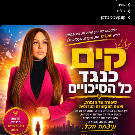
וים
ילום
ונקשנ'ס בסלון