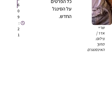
כל הפרטים
6
על הסינגל
0
החדש.
9
:
שריי
2
אדר |
1
צילום:
מתוך
האינסטגרם