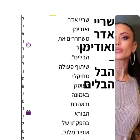
שריי
ל
שריי אדר
י
ואודימן
אדר
א
משחררים את
ו
ואודימן
"הבל
ר
–
ק
הבלים".
ל
שיתוף פעולה
הבל
ו
מוזיקלי
0
הבלים
העוסק
8
/
באמונה
0
ובאהבת
1
הבורא
/
בהפקתו של
2
0
אופיר מלול.
2