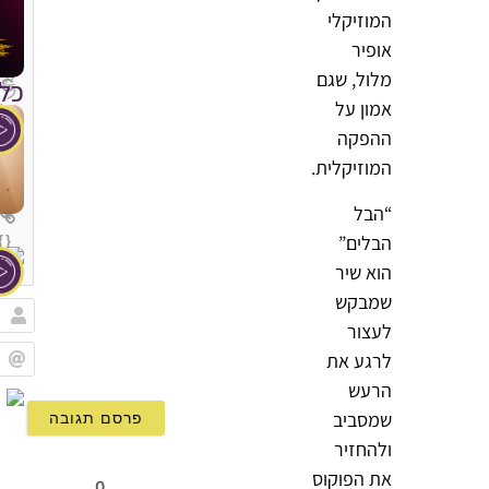
המוזיקלי
אופיר
מלול, שגם
כל
אמון על
ההפקה
המוזיקלית.
“הבל
הבלים”
{}
[+]
הוא שיר
שמבקש
לעצור
שם
לרגע את
Email
הרעש
שמסביב
ולהחזיר
את הפוקוס
0