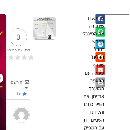
שריי אדר
שיחררה
את הסינגל
0
החדש
“הבל
דרגו את הפוסט
הבלים”,
שיתוף
פעולה עם
הראפר
הירשם
המוערך
Login
אודימן. את
השיר כתבו
והלחינו
השניים יחד
עם המפיק