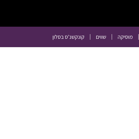
תרבות
רכילות
טלוויזיה
מוסיקה
שווים
קו
מוסיקה
שווים
קונקשנ'ס בסלון