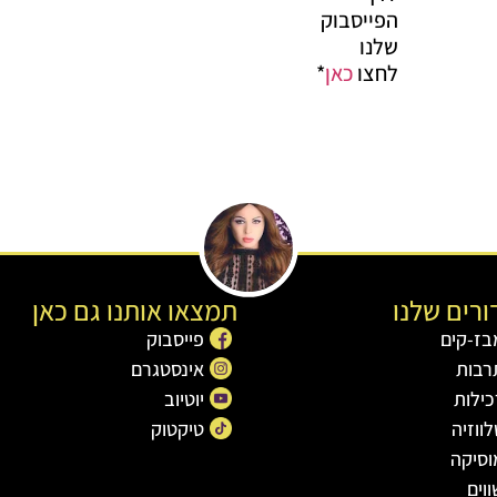
הפייסבוק
שלנו
לחצו
כאן
*
רים שלנו
תמצאו אותנו גם כאן
בז-קים
פייסבוק
רבות
אינסטגרם
כילות
יוטיוב
ווזיה
טיקטוק
וסיקה
וים