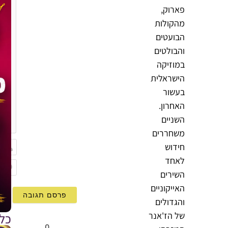
פארוק,
מהקולות
הבועטים
והבולטים
במוזיקה
הישראלית
בעשור
האחרון.
{}
השניים
[+]
משחררים
חידוש
לאחד
שם
השירים
Email
האייקוניים
והגדולים
של הז'אנר
כל
0