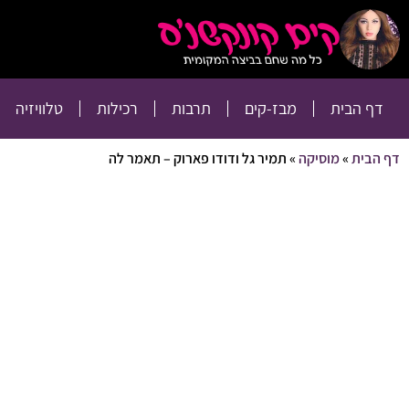
דף הבית
מבז-קים
דף הבית
מבז-קים
תרבות
רכילות
טלוויזיה
דף הבית
»
מוסיקה
»
תמיר גל ודודו פארוק – תאמר לה