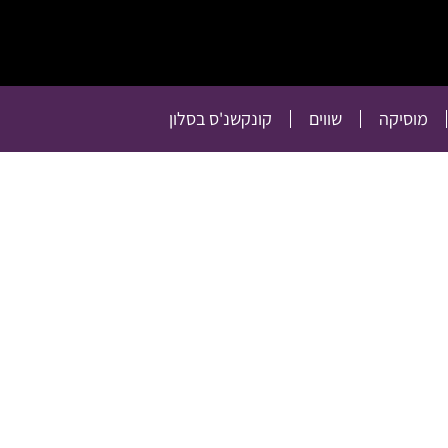
תרבות
רכילות
טלוויזיה
מוסיקה
שווים
קו
מוסיקה
שווים
קונקשנ'ס בסלון