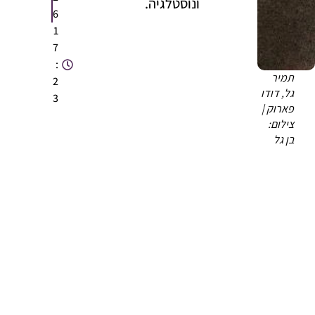
ונוסטלגיה.
6
1
7
:
תמיר
2
גל, דודו
3
פארוק |
צילום:
בן גל