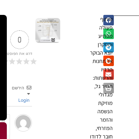
שיתוף
פעולה
מפתיע
0
ומסקרן
יוצא הבוקר
דרגו את הפוסט
אל תחנות
הרדיו
והרשתות:
תמיר גל,
הירשם
מגדולי
Login
מוזיקת
הנשמה
והזמר
המזרחי,
חובר לדודו