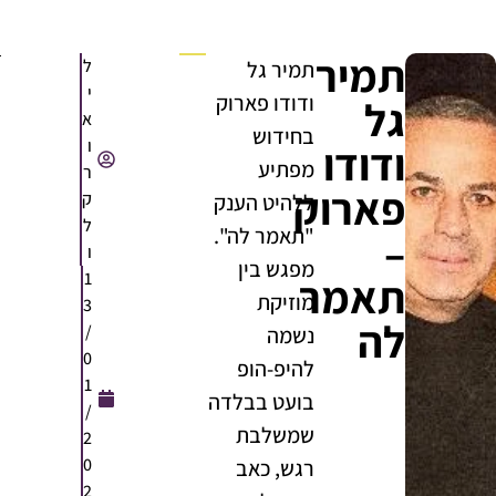
תמיר
ל
תמיר גל
י
ודודו פארוק
גל
א
בחידוש
ו
ודודו
מפתיע
ר
פארוק
ק
ללהיט הענק
ל
"תאמר לה".
–
ו
מפגש בין
1
תאמר
מוזיקת
3
לה
/
נשמה
0
להיפ-הופ
1
בועט בבלדה
/
שמשלבת
2
0
רגש, כאב
2