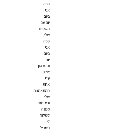
ככה
אני
ביום
יום עם
השטויות
שלי,
ככה
אני
ביום
יום
והסרטון
צולם
ע"י
אחת
המתאמנות
שלי
וביקשתי
ממנה
לשלוח
לי
בשביל