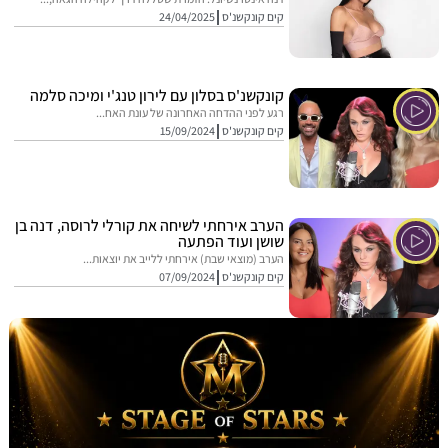
קים קונקשנ'ס
24/04/2025
קונקשנ'ס בסלון עם לירון טנג'י ומיכה סלמה
רגע לפני ההדחה האחרונה של עונת האח...
קים קונקשנ'ס
15/09/2024
הערב אירחתי לשיחה את קורלי לרוסה, דנה בן
שושן ועוד הפתעה
הערב (מוצאי שבת) אירחתי ללייב את יוצאות...
קים קונקשנ'ס
07/09/2024