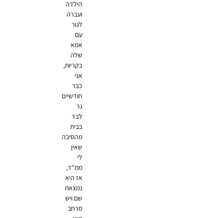
הילדה
ועברה
לגור
עם
אמא
שלה
בקריות,
אני
כבר
חודשיים
גר
לבד
בבית
מהסיבה
שאין
לי
ממ"ד,
אז היא
נמצאת
שם ויש
מרחב