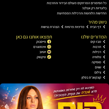
יפורים המרתקים מעולם הבידור והתרבות
ות רק אצלנו!
ות הלוהטות והרכילות המפתיעות
ט מהיר
ף הבית
מדיניות פרטיות
הצהרת נגישות
ורים שלנו
תמצאו אותנו גם כאן
בז-קים
פייסבוק
רבות
אינסטגרם
כילות
יוטיוב
לווזיה
טיקטוק
וסיקה
ווים
ילום
ונקשנ'ס בסלון