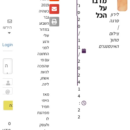
מדבר
נ'
2019
על
כשהיה
ס
הכל
לירון
גבר
2
סרגה
השבוע
0
|
הירשם
במדור
/
צילום
שלי
מתוך
1
ורגע
Login
האינסטגרם
1
לפני
/
החתונה
עם מי
2
שהפכה
0
להיות
2
אשתו,
4
ליזה.
שם
1
מאז
4
Email
הייתי
:
תמיד
2
מפרגנת
2
לו
0
ולעסק