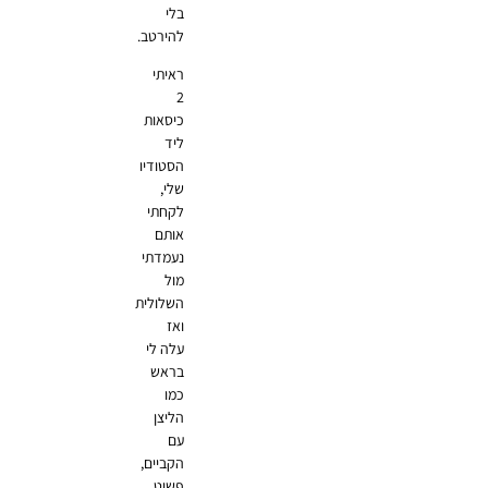
בלי
להירטב.
ראיתי
2
כיסאות
ליד
הסטודיו
שלי,
לקחתי
אותם
נעמדתי
מול
השלולית
ואז
עלה לי
בראש
כמו
הליצן
עם
הקביים,
פשוט