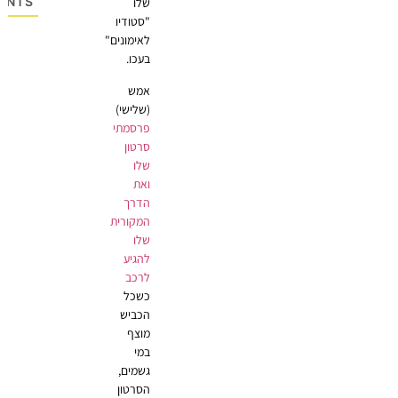
OMMENTS
שלו
"סטודיו
לאימונים"
בעכו.
אמש
(שלישי)
פרסמתי
סרטון
שלו
ואת
הדרך
המקורית
שלו
להגיע
לרכב
כשכל
הכביש
מוצף
במי
גשמים,
הסרטון