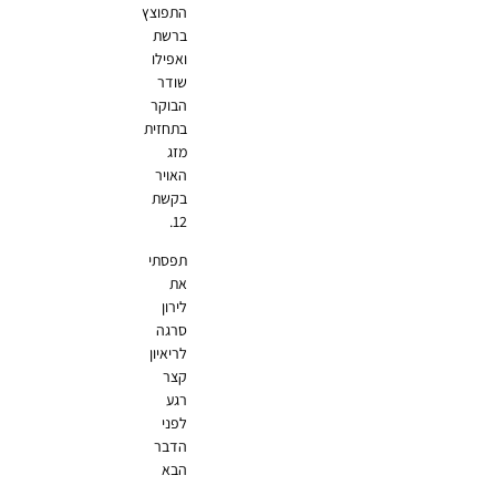
התפוצץ
ברשת
ואפילו
שודר
הבוקר
בתחזית
מזג
האויר
בקשת
12.
תפסתי
את
לירון
סרגה
לריאיון
קצר
רגע
לפני
הדבר
הבא