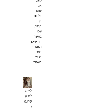
מוגן,
אני
עושה
כל יום
קו
קריות
עכו
במשך
חודשיים,
נשארתי
בעכו
בגלל
העסק"
ליזה
לירון
סרגה
|