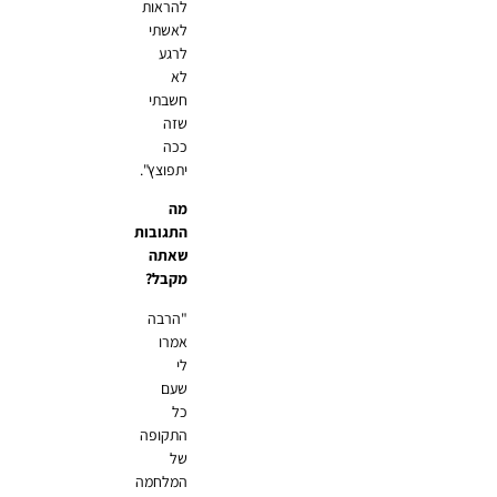
להראות
לאשתי
לרגע
לא
חשבתי
שזה
ככה
יתפוצץ".
מה
התגובות
שאתה
מקבל?
"הרבה
אמרו
לי
שעם
כל
התקופה
של
המלחמה