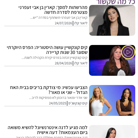
מה שקשור
מהרשתות למסך: קארין בן אבי זעפרני
מצטרפת לסדרה חדשה
קארין בן אבי זעפרני תשתתף בסדרה "יש...
ליאור קלו
24/07/2026
קים קונקשיין עושה היסטוריה: הפרס היוקרתי
שסוגר 30 שנות קריירה
קים קונקשיין זכתה בפרס יקירת הקהילה לשנת...
ליאור קלו
28/04/2026
הצביעו עכשיו: מי צודקת בריבים בבית האח
הגדול – שני או מאור?
שני אדרי ומאור ברוכמן לא מפסיקות לריב...
קים קונקשנ'ס
24/05/2025
למה מגיע לדנה אינטרנשיונל להשיא משואה
ביום העצמאות? דעה אישית
דנה אינטרנשיונל: הזמרת שסללה דרך לקהילה הגאה,...