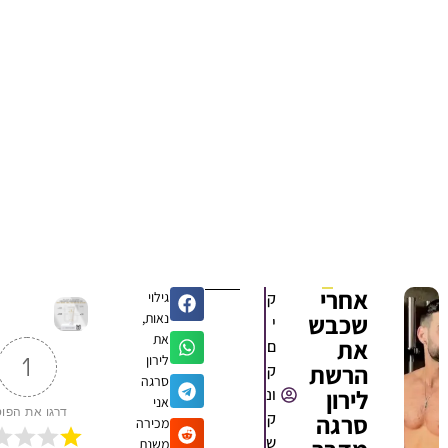
אחרי
ק
גילוי
שכבש
נאות,
י
את
את
ם
לירון
1
הרשת
ק
סרגה
לירון
ונ
אני
דרגו את הפוסט
סרגה
ק
מכירה
ש
משנת