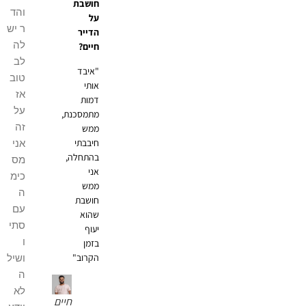
חושבת
והד
על
ר יש
הדייר
לה
חיים?
לב
"איבד
טוב
אותי
אז
דמות
על
מתמסכנת,
זה
ממש
חיבבתי
אני
בהתחלה,
מס
אני
כימ
ממש
ה
חושבת
עם
שהוא
סתי
יעוף
ו
בזמן
הקרוב"
ושיל
ה
לא
חיים