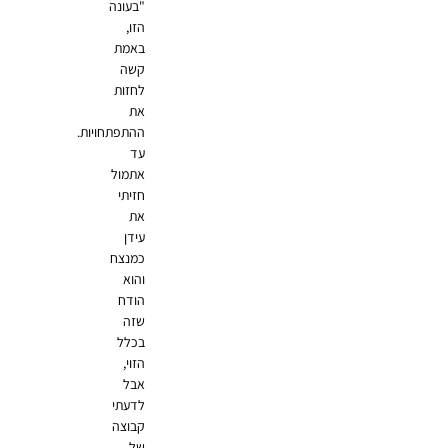
"בעונה
הזו,
באמת
קשה
לחזות
את
ההתפתחויות.
עד
אתמול
חזיתי
את
עידן
כמנצח
והוא
הודח
שזה
בכלל
הזוי,
אבל
לדעתי
קבוצה
של