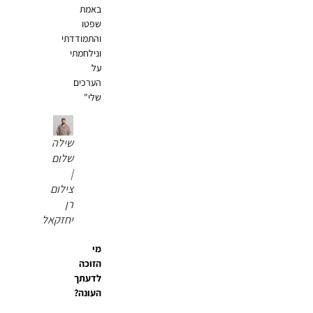
באמת
שפטו
והתמודדתי
ונילחמתי
על
הערכים
שלי"
שילה
שלום
|
צילום
רן
יחזקאל
מי
הזוכה
לדעתך
העונה?