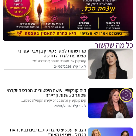
מה שקשור
מהרשתות למסך: קארין בן אבי זעפרני
מצטרפת לסדרה חדשה
קארין בן אבי זעפרני תשתתף בסדרה "יש...
ליאור קלו
24/07/2026
קים קונקשיין עושה היסטוריה: הפרס היוקרתי
שסוגר 30 שנות קריירה
קים קונקשיין זכתה בפרס יקירת הקהילה לשנת...
ליאור קלו
28/04/2026
הצביעו עכשיו: מי צודקת בריבים בבית האח
הגדול – שני או מאור?