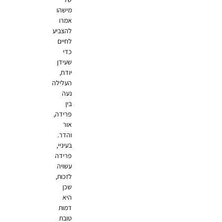
מישהו
אמרו
להצביע
לחיים
כדי
שעידן
יודח,
העלילה
נעה
בין
פרידה,
אור
והדר.
בעיניי,
פרידה
עשויה
לזכות,
שכן
היא
דמות
טובת