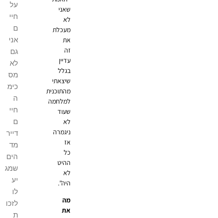
על
שאני
חיי
לא
ם
מעכלת
אני
את
זה
גם
עדיין
לא
בגלל
מס
שיצאתי
כימ
מהתוכנית
ה
למלחמה
חיי
שעוד
ם
לא
ניגמרה
דייר
אז
מד
כל
הים
ההיט
שמג
לא
יע
היה".
לו
מה
לזכו
את
ת