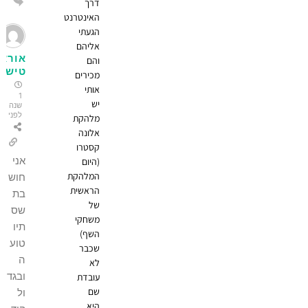
הגב
דרך
האינטרנט
הגעתי
אליהם
אוראל
והם
טיש
מכירים
אותי
1
יש
שנה
לפני
מלהקת
אלונה
קסטרו
אני
(היום
המלהקת
חוש
הראשית
בת
של
שס
משחקי
תיו
השף)
טוע
שכבר
ה
לא
ובגד
עובדת
שם
ול
היא