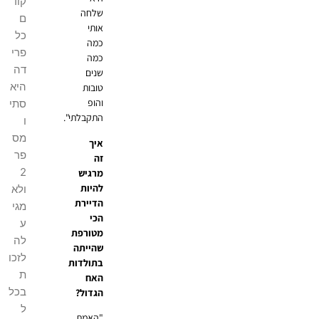
קוד
שלחה
ם
אותי
כל
כמה
פרי
כמה
דה
שנים
היא
טובות
והופ
סתי
התקבלתי".
ו
מס
איך
פר
זה
2
מרגיש
להיות
ולא
הדיירת
מגי
הכי
ע
מטורפת
לה
שהייתה
לזכו
בתולדות
ת
האח
בכל
הגדול?
ל
"האמת