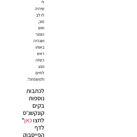
לי
שיהיה
לו לב
טוב,
חוש
הומור
ושנהיה
באותו
ראש
כשזה
נוגע
לחיים
ולמשפחה".
לכתבות
נוספות
בקים
קונקשנ'ס
לחצו
כאן
*
לדף
הפייסבוק