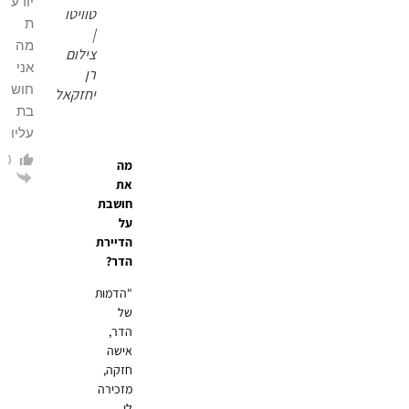
יודע
טוויטו
ת
|
מה
צילום
אני
רן
חוש
יחזקאל
בת
עליו
0
מה
הגב
את
חושבת
על
הדיירת
הדר?
"הדמות
של
הדר,
אישה
חזקה,
מזכירה
לי