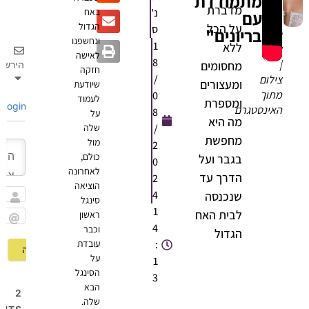
מתמודדת
מדברת
נ'
באח
עם
הגדול
על הכל
ס
בריונים"
סתיו
ונחשפנו
1
ללא
קצין
לאישה
8
|
מחסומים
הירשם
חזקה
/
צילום
ומעצורים
שיודעת
מתוך
0
לעמוד
ומספרת
Login
האינסטגרם
8
על
מה היא
/
שלה
מחפשת
מול
2
כולם,
בגבר ועל
0
לאחרונה
הדרך עד
2
הוציאה
4
שנכנסה
סינגל
שם
1
לבית האח
ראשון
4
וכבר
Email
הגדול
:
עובדת
על
1
הסינגל
3
הבא
2
שלה.