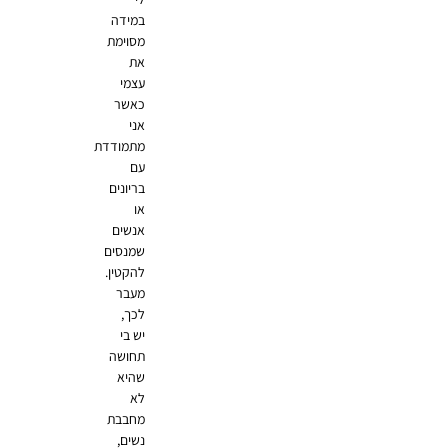
במידה
מסוימת
את
עצמי
כאשר
אני
מתמודדת
עם
בריונים
או
אנשים
שמנסים
להקטין.
מעבר
לכך,
יש בי
תחושה
שהיא
לא
מחבבת
נשים,