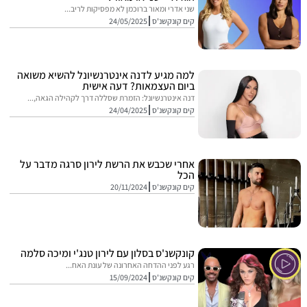
שני אדרי ומאור ברוכמן לא מפסיקות לריב...
קים קונקשנ'ס
24/05/2025
למה מגיע לדנה אינטרנשיונל להשיא משואה
ביום העצמאות? דעה אישית
דנה אינטרנשיונל: הזמרת שסללה דרך לקהילה הגאה,...
קים קונקשנ'ס
24/04/2025
אחרי שכבש את הרשת לירון סרגה מדבר על
הכל
קים קונקשנ'ס
20/11/2024
קונקשנ'ס בסלון עם לירון טנג'י ומיכה סלמה
רגע לפני ההדחה האחרונה של עונת האח...
קים קונקשנ'ס
15/09/2024