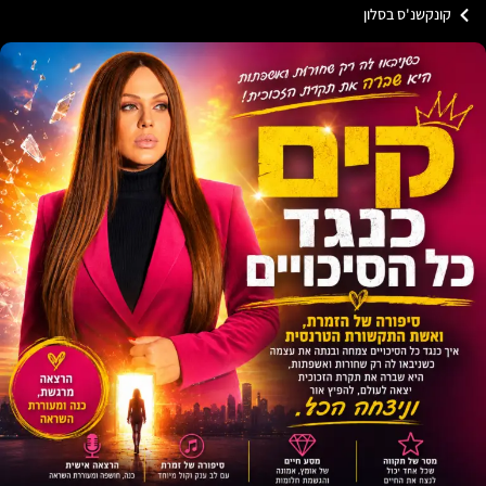
ונקשנ'ס בסלון