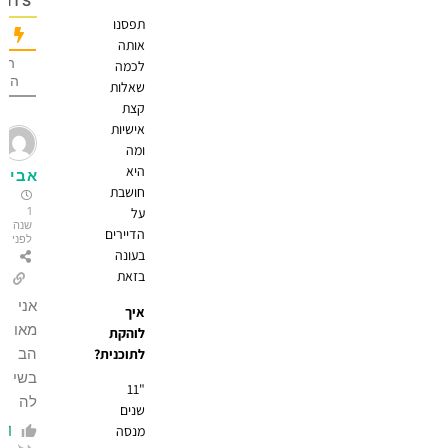
OMMENTS
תפסנו
אותה
הכי הרבה
לכמה
הצבעות
שאלות
קצת
אישיות
ומה
היא
אביבוש
חושבת
1
על
שנה
הדיירים
לפני
בעונה
בזאת
אני
איך
מאו
לוהקת
הב
לתוכנית?
בשי
"11
לה
שנים
1
מנסה