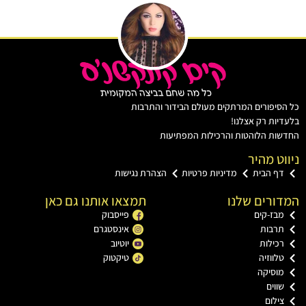
יפורים המרתקים מעולם הבידור והתרבות
ות רק אצלנו!
ת הלוהטות והרכילות המפתיעות
ט מהיר
ף הבית
מדיניות פרטיות
הצהרת נגישות
רים שלנו
תמצאו אותנו גם כאן
בז-קים
פייסבוק
רבות
אינסטגרם
כילות
יוטיוב
ווזיה
טיקטוק
וסיקה
וים
ילום