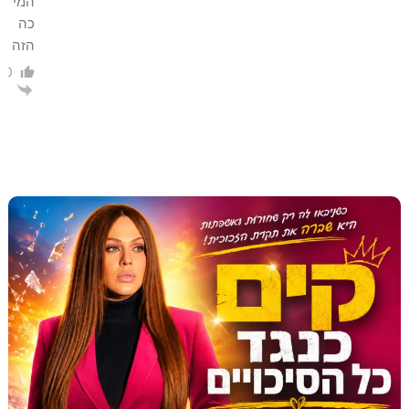
המי
כה
הזה
0
הגב