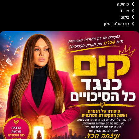
וסיקה
וים
ילום
ונקשנ'ס בסלון