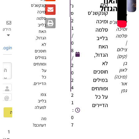
האח
קים
נ'
קונקשנ'ס
הגדול
ומיכה
קונקשנ'ס
ס
קים
סלמה
2
ומיכה
קונקשנ'ס
בלייב
1
ומיכה
סלמה
הירשם
האח
/
סלמה
בלייב
הגדול,
|
0
לא
האח
Login
צילום
8
חוסכים
הגדול,
(קים)
/
במילים
לא
בן
ופותחים
2
לאון
על
חוסכים
0
(מיכה)
כל
במילים
2
אור
הדיירים.
4
ופותחים
גפן
שם
צפו
2
על כל
בלייב
1
Email
הדיירים
למעלה
:
0
מה
7
דעתכם?
1