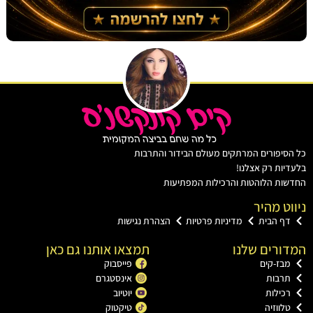
יפורים המרתקים מעולם הבידור והתרבות
ות רק אצלנו!
ת הלוהטות והרכילות המפתיעות
ט מהיר
ף הבית
מדיניות פרטיות
הצהרת נגישות
רים שלנו
תמצאו אותנו גם כאן
בז-קים
פייסבוק
רבות
אינסטגרם
כילות
יוטיוב
ווזיה
טיקטוק