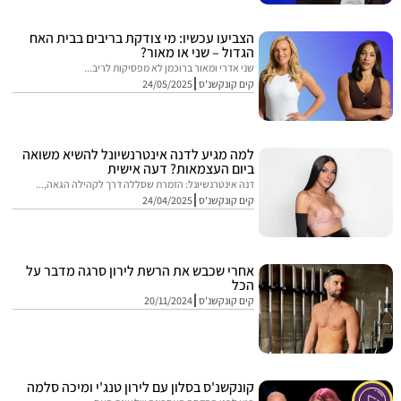
הצביעו עכשיו: מי צודקת בריבים בבית האח
הגדול – שני או מאור?
שני אדרי ומאור ברוכמן לא מפסיקות לריב...
קים קונקשנ'ס
24/05/2025
למה מגיע לדנה אינטרנשיונל להשיא משואה
ביום העצמאות? דעה אישית
דנה אינטרנשיונל: הזמרת שסללה דרך לקהילה הגאה,...
קים קונקשנ'ס
24/04/2025
אחרי שכבש את הרשת לירון סרגה מדבר על
הכל
קים קונקשנ'ס
20/11/2024
קונקשנ'ס בסלון עם לירון טנג'י ומיכה סלמה