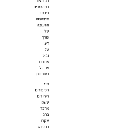
הגורמים
המוסמכים
היו חד
משמעיות
והתגובה
של
עורך
דיני
טל
גבאי
מחדדת
את כל
העובדות.
שני
הסיפורים
היחידים
ששמי
מוזכר
בהם
שקרו
בהפרש