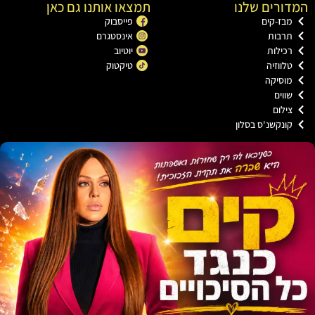
ורים שלנו
תמצאו אותנו גם כאן
בז-קים
פייסבוק
רבות
אינסטגרם
כילות
יוטיוב
לווזיה
טיקטוק
וסיקה
ווים
ילום
ונקשנ'ס בסלון