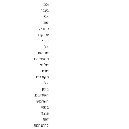
וכמו
בעבר
אני
שוב
מתנצל
עמוקות
בפני
אלו
שנפגעו
ממעשיהם
של מי
שהיו
מקורבים
אליי
בזמן
האירועים,
השתמשו
בשמי
וניצלו
זאת
להתנהגות