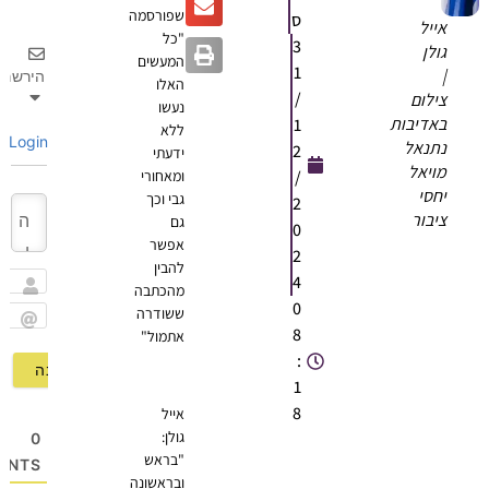
שפורסמה
ס
אייל
"כל
3
גולן
המעשים
1
|
הירשם
האלו
/
צילום
נעשו
באדיבות
1
ללא
Login
נתנאל
2
ידעתי
מויאל
/
ומאחורי
יחסי
גבי וכך
2
ציבור
גם
0
אפשר
2
להבין
4
מהכתבה
שם
0
ששודרה
8
אתמול"
Email
:
1
8
אייל
גולן:
0
"בראש
OMMENTS
ובראשונה