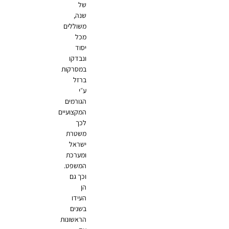
של
שנה,
משוללים
מכל
יסוד
ונבדקו
במסרקות
ברזל
ע״י
הגורמים
המקצועיים
לכך
משטרת
ישראל
ומערכת
המשפט.
וכך גם
הן
העידו
בשנים
הראשונות