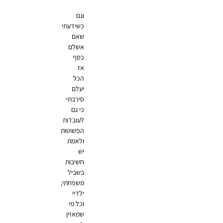
וגם
כשידעתי
שאם
אשלם
כסף
אז
הכל
יעלם
סירבתי
כי גם
לעובדות
הפשוטות
ולאמת
יש
חשיבות
בשביל
משפחתי,
ילדיי
וכל מי
שמאזין