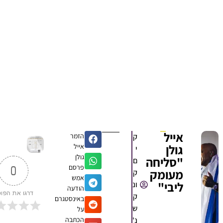
אייל
ק
הזמר
גולן
אייל
י
גולן
"סליחה
ם
פרסם
0
מעומק
ק
אמש
ליבי"
ונ
הודעה
דרגו את הפוסט
ק
באינסטגרם
ש
על
נ'
הכתבה