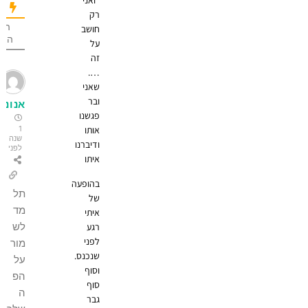
"ואני
רק
הכי הרבה
חושב
הצבעות
על
זה
….
שאני
ובר
אנונימי
פגשנו
1
אותו
שנה
ודיברנו
לפני
איתו
בהופעה
תל
של
מד
איתי
לש
רגע
לפני
מור
שנכנס.
על
וסוף
הפ
סוף
ה
גבר