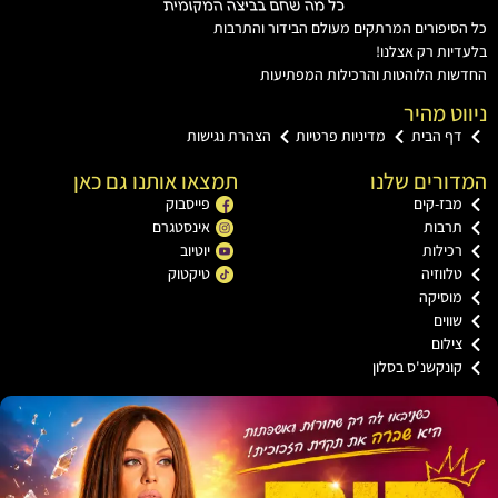
יפורים המרתקים מעולם הבידור והתרבות
ות רק אצלנו!
ת הלוהטות והרכילות המפתיעות
ט מהיר
ף הבית
מדיניות פרטיות
הצהרת נגישות
רים שלנו
תמצאו אותנו גם כאן
בז-קים
פייסבוק
רבות
אינסטגרם
כילות
יוטיוב
ווזיה
טיקטוק
וסיקה
וים
ילום
ונקשנ'ס בסלון