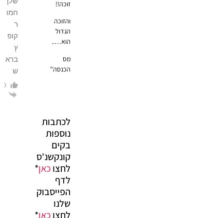
שלך
זוכה!!
חמו
והזוכה
ר
הגדול
קופ
הוא…..
ץ
מס
ברא
הכנסה"
ש
0
הגב
לכתבות
נוספות
בקים
קונקשנ'ס
לחצו
כאן
*
לדף
הפייסבוק
שלנו
לחצו
כאן
*