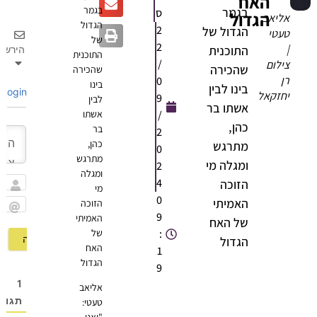
האח
בגמר
בגמר
ס
הגדול
אליאב
הגדול
2
הגדול של
טעטי
של
2
|
התוכנית
הירשם
התוכנית
/
צילום
שהכירה
שהכירה
רן
0
בינו
בינו לבין
Login
יחזקאל
9
לבין
אשתו בר
/
אשתו
כהן,
בר
2
כהן,
מתרגש
0
מתרגש
ומגלה מי
2
ומגלה
4
הזוכה
מי
שם
0
האמיתי
הזוכה
9
האמיתי
Email
של האח
:
של
הגדול
האח
1
הגדול
9
1
אליאב
תגובה
טעטי: