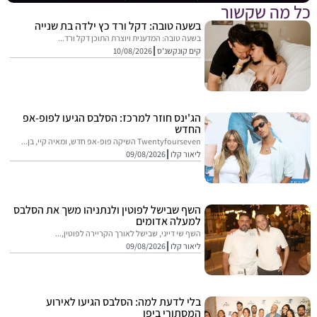
מה שקשור
בשעה טובה: דקל ורד כץ ילדה בת שנייה
בשעה טובה: המדענית ויוצרת התוכן דקל ורד...
קים קונקשנ'ס
10/08/2026
הג'ינס חוזר למרכז: הסלבס הגיעו לפופ-אפ
החדש
Twentyfourseven השיקה פופ-אפ חדש, ומאיה קיי, בן...
ליאור קלו
09/08/2026
השף שבישל לפוטין ולנתניהו משך את הסלבס
למעלה אדומים
השף שי דייני, שבישל לאורך הקריירה לפוטין,...
ליאור קלו
09/08/2026
בלי לדעת למה: הסלבס הגיעו לאירוע
המסתורי ביפו