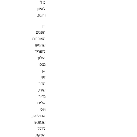
כולו
לאיזון
ורוגע.
בין
הפנים
המוכרות
שהגיעו
להוריד
הילוך
נצפו
אן
זיוי,
הדר
שירי,
נדיר
אליהו
ויוכי
אפוליאון,
שנפגשו
לרגל
השקת