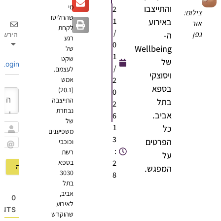
מי
והתייצבו
2
צילום:
שהחליטו
1
באירוע
אור
לקחת
/
גפן
ה-
הירשם
רגע
0
Wellbeing
של
1
שקט
של
Login
/
לעצמם.
ויסוצקי
2
אמש
בספא
(20.1)
0
התייצבה
בתל
2
נבחרת
אביב.
6
של
1
כל
משפיענים
שם
3
הפרטים
וכוכבי
:
רשת
Email
על
2
בספא
המפגש.
3030
8
בתל
אביב,
0
לאירוע
OMMENTS
שהוקדש