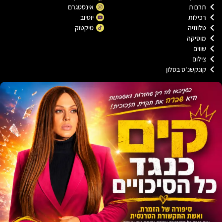
רבות
אינסטגרם
כילות
יוטיוב
ווזיה
טיקטוק
וסיקה
וים
ילום
ונקשנ'ס בסלון