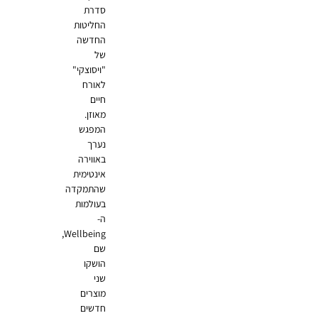
סדרת
החליטות
החדשה
של
"ויסוצקי"
לאורח
חיים
מאוזן.
המפגש
נערך
באווירה
אינטימית
שהתמקדה
בעולמות
ה-
Wellbeing,
שם
הושקו
שני
מוצרים
חדשים