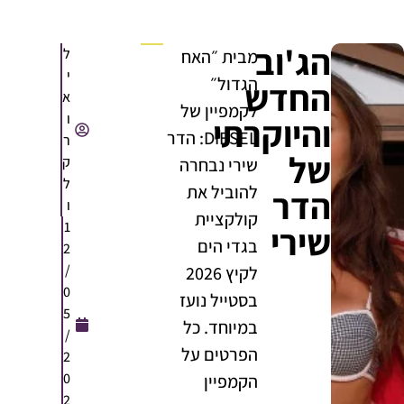
הג'וב
ל
מבית ״האח
י
הגדול״
החדש
א
לקמפיין של
ו
והיוקרתי
DIESEL: הדר
ר
של
ק
שירי נבחרה
ל
להוביל את
הדר
ו
קולקציית
1
שירי
בגדי הים
2
/
לקיץ 2026
0
בסטייל נועז
5
במיוחד. כל
/
הפרטים על
2
0
הקמפיין
2