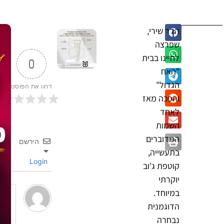
הדר שירי,
שפרצה
לחיינו בבית
0
"האח
הגדול"
דרגו את הפוסט
והפכה מאז
לאחד
השמות
המדוברים
הירשם
בתעשייה,
Login
קוטפת ג'וב
יוקרתי
במיוחד.
הדוגמנית
נבחרה