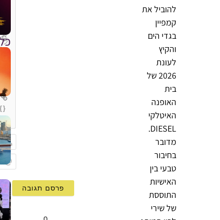
להוביל את
קמפיין
בגדי הים
כל
והקיץ
לעונת
2026 של
בית
האופנה
{}
האיטלקי
[+]
DIESEL.
מדובר
בחיבור
שם
טבעי בין
Email
האישיות
התוססת
של שירי
0