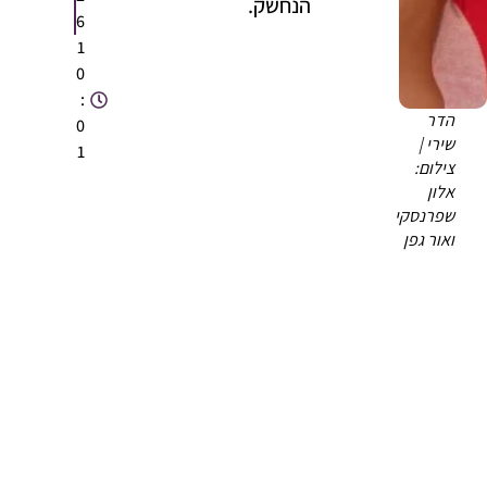
הנחשק.
6
1
0
:
הדר
0
שירי |
1
צילום:
אלון
שפרנסקי
ואור גפן