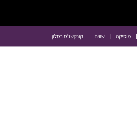
תרבות
רכילות
טלוויזיה
מוסיקה
שווים
קו
מוסיקה
שווים
קונקשנ'ס בסלון