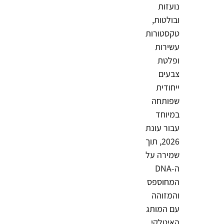
נועזות
ובולטות,
טקסטורות
עשירות
ופלטת
צבעים
ייחודית
שפותחה
במיוחד
עבור עונת
2026, תוך
שמירה על
ה-DNA
המחוספס
והמזוהה
עם המותג
האיטלקי.