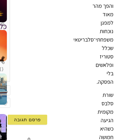
והפך מהר
מאוד
למפגן
כל
נוכחות
משפחתי־סלבריטאי
שכלל
סטוריז
ופלאשים
{}
בלי
[+]
הפסקה.
שורת
שם
סלבס
Email
מקומית
הגיעה
כשהיא
חמושה
0