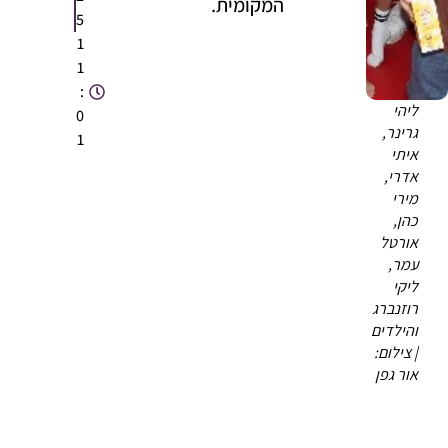
המקומית.
5
1
1
:
ליהי
0
גרינר,
1
איתי
אדרי,
מירי
כהן,
אורטל
עמר,
ליקי
רוזנברג
והילדים
| צילום:
אור גפן