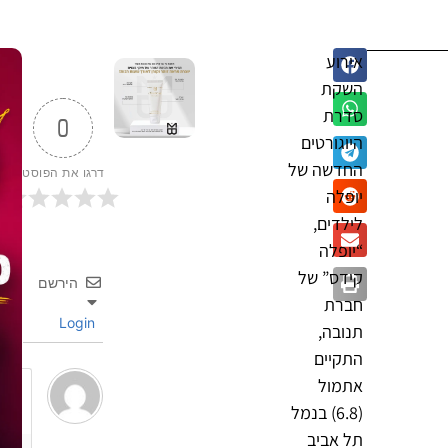
אירוע
השקת
סדרת
0
היוגורטים
החדשה של
דרגו את הפוסט
יופלה
לילדים,
“יופלה
קידס” של
הירשם
חברת
Login
תנובה,
התקיים
אתמול
(6.8) בנמל
תל אביב