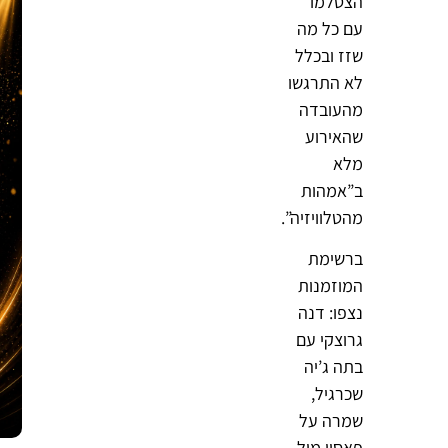
הצטלמו
עם כל מה
שזז ובכלל
לא התרגשו
מהעובדה
שהאירוע
מלא
ב”אמהות
מהטלוויזיה”.
ברשימת
המוזמנות
נצפו:
דנה
גרוצקי
עם
בתה ג’יה
שכרגיל,
שמרה על
פאסון מול