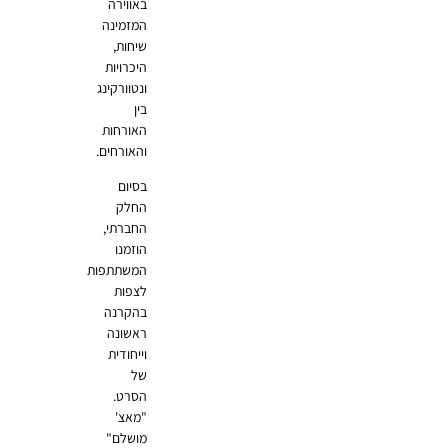
באווירה
המזמינה
שיחות,
היכרויות
ונטוורקינג
בין
האורחות
והאורחים.
בסיום
החלק
החברתי,
הוזמנו
המשתתפות
לצפות
בהקרנה
ראשונה
וייחודית
של
הסרט.
"מאצ'
מושלם"