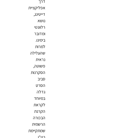
דרך
אפליקציית
דייטינג,
נושא
רלוונטי
ומדובר
בימינו.
למרות
שהעלילה
נראית
פשוטה,
הסקרנות
סביב
הסרט
גדלה
במיוחד
לקראת
הקרנת
הבכורה
הרשמית
שמתקיימת
בט"ו