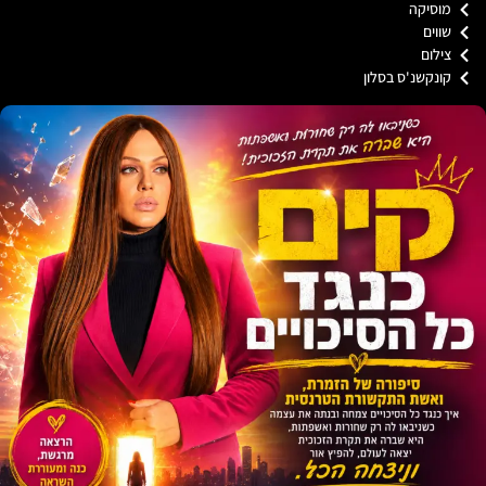
וסיקה
וים
ילום
ונקשנ'ס בסלון