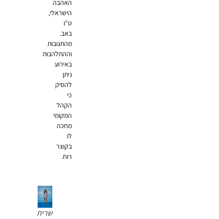
האהבה
הישראלי,
ט"ו
באב.
מהתגובות
וההתלהבות
באירוע
ניתן
להסיק
כי
הקהל
המקומי
מחכה
לו
בקוצר
רוח.
שרית