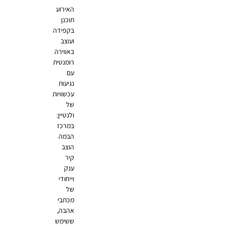
האירוע
תוכנן
בקפידה
ועוצב
באווירה
רומנטית
עם
נגיעות
עכשוויות
של
ולנטיין:
במרכז
הבמה
הוצב
קיר
ענק
וייחודי
של
מכתבי
אהבה,
ששימש