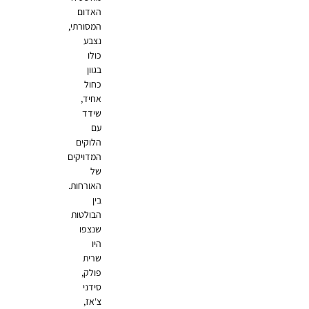
האדום
המסורתי,
נצבע
כולו
בגוון
כחול
אחיד,
שידד
עם
הלוקים
המדויקים
של
האורחות.
בין
הבולטות
שנצפו
היו
שרית
פולק,
סידני
צ'אז,