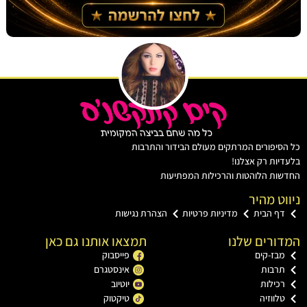
יפורים המרתקים מעולם הבידור והתרבות
ות רק אצלנו!
ת הלוהטות והרכילות המפתיעות
ט מהיר
ף הבית
מדיניות פרטיות
הצהרת נגישות
רים שלנו
תמצאו אותנו גם כאן
בז-קים
פייסבוק
רבות
אינסטגרם
כילות
יוטיוב
ווזיה
טיקטוק