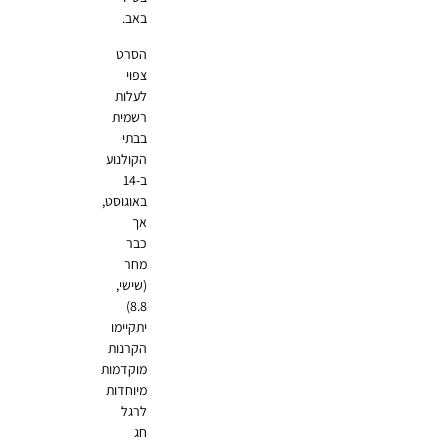
באב.
הסרט
צפוי
לעלות
רשמית
בבתי
הקולנוע
ב-14
באוגוסט,
אך
כבר
מחר
(שישי,
8.8)
יתקיימו
הקרנות
מוקדמות
מיוחדות
לרגל
חג