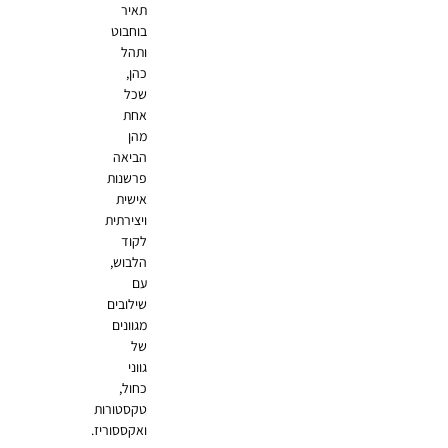
תאיר
בוחבוט
ותהל
כהן,
שכל
אחת
מהן
הביאה
פרשנות
אישית
ויצירתית
לקוד
הלבוש,
עם
שילובים
מגוונים
של
גווני
כחול,
טקסטורות
ואקססוריז.