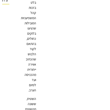
OMMENTS
בלט
בזכות
קהל
המשפיעניות
המובילות
שהגיעו
בלוקים
כחולים,
בהתאם
לקוד
הלבוש
שהכתיב
אווירה
ייחודית
מהכניסה
ועד
לסיום
הערב.
השטיח,
ששונה
מהשטיח