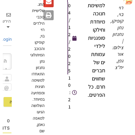
החג.
למשימת
0
רוי
שלישיית
4
חנוכה
בוי,
כוכבי
/
קופיקו,
מיוחדת
הירשם
הילדים
1
נתן
וחילקו
רוי
נתנזון
2
בוי,
סופגניות
Login
|
/
קופיקו
לילדי
צילום:
2
והכוכב
עמותת
אור
המיתולוגי
0
גפן,
נתן
ים של
2
יח"צ
נתנזון
חברים
5
התאחדו
1
שחווים
למשימה
שם
0
חרם. כל
חגיגית
:
ומפתיעה
Email
הפרטים.
2
במיוחד.
השלושה
1
הגיעו
למאפה
0
נאמן,
OMMENTS
שם