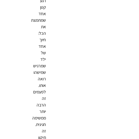
רגע
קטן
אחד
שמתמצת
את
הכל:
חיוך
אחד
של
ילד
שמרגיש
שמישהו
רואה
אותו.
לפעמים
זה
הרבה
יותר
ממשימה
חגיגית.
זה
תיקון