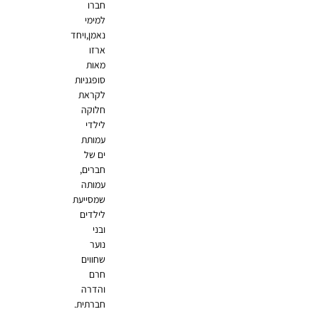
חברו
למימי
נאמן,ויחד
ארזו
מאות
סופגניות
לקראת
חלוקה
לילדי
עמותת
ים של
חברים,
עמותה
שמסייעת
לילדים
ובני
נוער
שחווים
חרם
והדרה
חברתית.