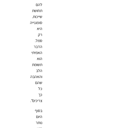
להם
תחושת
שייכות.
סופגנייה
היא
רק
סמל.
הדבר
האמיתי
הוא
תשומת
הלב
והאהבה
שהם
כל
כך
צריכים".
בסוף
היום
נותר