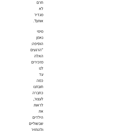
חרם
לא
מגדיר
אותם".
מימי
נאמן
הוסיפה:
"הרגעים
האלה
מזכירים
לנו
עד
כמה
חובתנו
כחברה
לעצור,
לראות
את
הילדים
שבשוליים
ולהחזיר