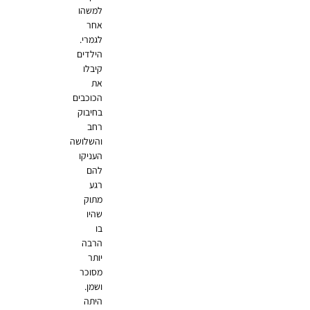
למשהו
אחר
לגמרי.
הילדים
קיבלו
את
הכוכבים
בחיבוק
רחב
והשלושה
העניקו
להם
רגע
מתוק
שהיו
בו
הרבה
יותר
מסוכר
ושמן.
היתה