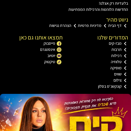
ות רק אצלנו!
ת הלוהטות והרכילות המפתיעות
ט מהיר
ף הבית
מדיניות פרטיות
הצהרת נגישות
רים שלנו
תמצאו אותנו גם כאן
בז-קים
פייסבוק
רבות
אינסטגרם
כילות
יוטיוב
ווזיה
טיקטוק
וסיקה
וים
ילום
ונקשנ'ס בסלון