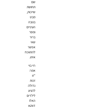
שם
תחושת
שייכות,
מבט
בגובה
העיניים
ומסר
ברור
שאי
אפשר
להתווכח
איתו.
רוי בוי
אמר:
"זו
זכות
גדולה
להגיע
לילדים
האלו
דווקא