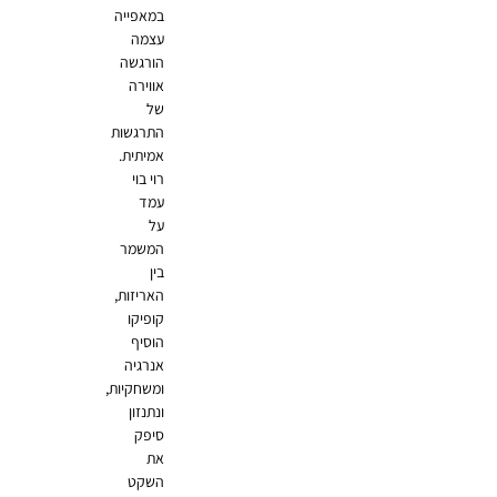
במאפייה
עצמה
הורגשה
אווירה
של
התרגשות
אמיתית.
רוי בוי
עמד
על
המשמר
בין
האריזות,
קופיקו
הוסיף
אנרגיה
ומשחקיות,
ונתנזון
סיפק
את
השקט