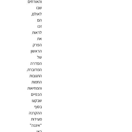
והאורחים
שבו
לאולם,
הם
זכו
לראות
את
הפרק
הראשון
של
הסדרה
המדוברת.
התגובות
החמות
והמחיאות
הכפיים
שבקעו
בסוף
ההקרנה
מעידות
"איננה"
כאן