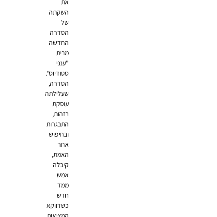
את
השקתה
של
הסדרה
החדשה
מבית
"ענני
סטודיוס".
הסדרה,
שעלילתה
עוסקת
בזהות,
התבגרות
ובחיפוש
אחר
האמת,
קיבלה
אמש
ממד
חדש
כשדווקא
המציאות