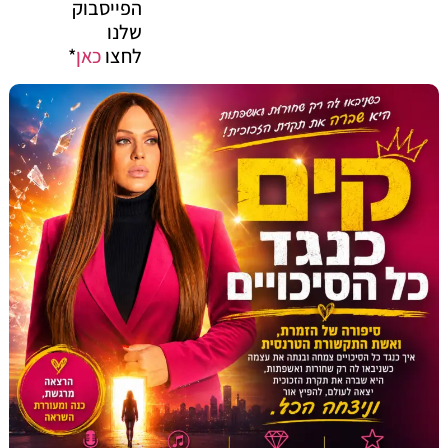
הפייסבוק
שלנו
לחצו
כאן
*