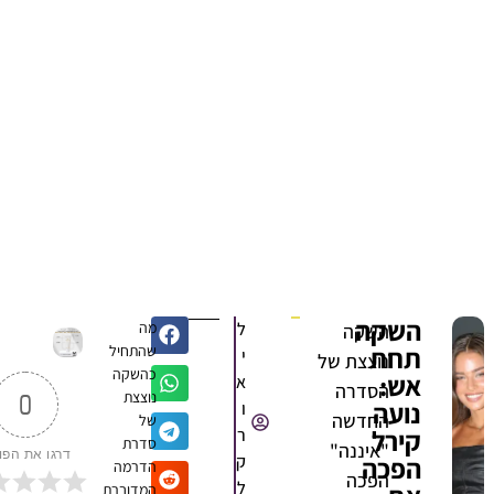
השקה
ל
מה
השקה
תחת
שהתחיל
י
נוצצת של
כהשקה
אש:
א
הסדרה
נוצצת
0
נועה
ו
החדשה
של
קירל
ר
סדרת
"איננה"
דרגו את הפוסט
הפכה
ק
הדרמה
הפכה
ל
המדוברת