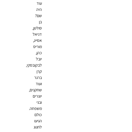
עוד
היה
שם?
בן
סולטן,
דניאל
אסייג,
מוריס
כהן,
יובל
לבקובסקי,
קרן
ברגר
ועוד
שחקנים,
יוצרים
ובני
משפחה.
כולם
הגיעו
לחגוג