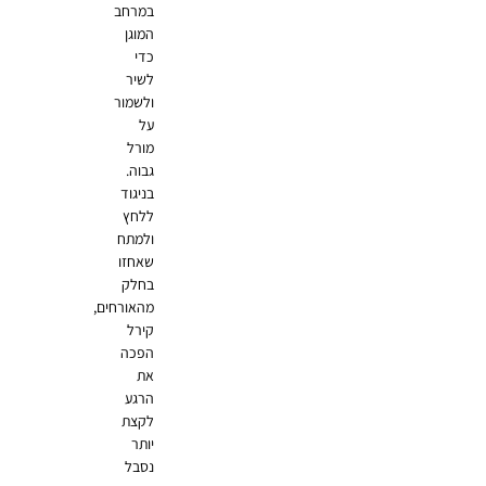
במרחב
המוגן
כדי
לשיר
ולשמור
על
מורל
גבוה.
בניגוד
ללחץ
ולמתח
שאחזו
בחלק
מהאורחים,
קירל
הפכה
את
הרגע
לקצת
יותר
נסבל