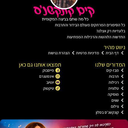
יפורים המרתקים מעולם הבידור והתרבות
ות רק אצלנו!
ת הלוהטות והרכילות המפתיעות
ט מהיר
ף הבית
מדיניות פרטיות
הצהרת נגישות
רים שלנו
תמצאו אותנו גם כאן
ז-קים
פייסבוק
רבות
אינסטגרם
ילות
יוטיוב
ווזיה
טיקטוק
וסיקה
וים
לום
נקשנ'ס בסלון