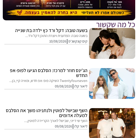
מה שקשור
בשעה טובה: דקל ורד כץ ילדה בת שנייה
בשעה טובה: המדענית ויוצרת התוכן דקל ורד...
קים קונקשנ'ס
10/08/2026
הג'ינס חוזר למרכז: הסלבס הגיעו לפופ-אפ
החדש
Twentyfourseven השיקה פופ-אפ חדש, ומאיה קיי, בן...
ליאור קלו
09/08/2026
השף שבישל לפוטין ולנתניהו משך את הסלבס
למעלה אדומים
השף שי דייני, שבישל לאורך הקריירה לפוטין,...
ליאור קלו
09/08/2026