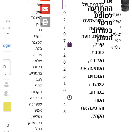
את
לדרמה של
ו
של
ההתרעה
yes
ממש
0
למופע
ועה
"איננה",
2
כשנשמעה
פרטי
ירל
הפך
/
התרעת
במרחב
הירשם
בתוך
0
ילום
המוגן
טילים. נועה
דקות
פי
7
לסצנה
קירל,
Login
לויה
/
בלתי
כוכבת
2
צפויה
הסדרה,
שלא
0
נכתבה
הפתיעה את
2
בתסריט.
הנוכחים
5
רגע
1
כששרה
לפני
שם
0
במרחב
הקרנת
:
הבכורה
Email
המוגן
4
שנערכה
והרגיעה את
אמש
5
הקהל.
(שלישי)
בסינמטק
0
בתל