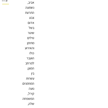
OMMENTS
אביב,
נשמעה
התרעת
צבע
אדום
בשל
שיגור
טילים
מתימן
והאירוע
כולו
הועבר
למרחב
המוגן.
בין
עשרות
המוזמנים:
נועה
קירל,
המשפחה
שלה,