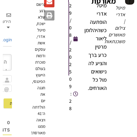
מאורסת
נרשם
מיטל
2
מיטל
רגע
9
אדרי
אדרי
שלא
/
|
הופתעה
הירשם
ישכח,
0
צילום
כשהיהלומן
מיטל
מאושרים
8
אדרי,
ליאור
Login
משכנתאות
/
אשת
מרטין
2
עסקים
כרע ברך
ודמות
0
מוכרת
והציע לה
2
בעולם
נישואים
5
הייעוץ
0
מול כל
הפיננסי,
שם
9
האורחים.
חגגה
:
את
Email
2
יום
הולדתה
8
ה־41
ויצאה
0
ממנו
OMMENTS
מאורסת!