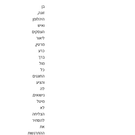
בן
זוגה,
היהלומן
ואיש
העסקים
ליאור
מרטין,
כרע
ברך
מול
כל
החוגגים
והציע
לה
נישואים.
מיטל
לא
הצליחה
להסתיר
את
ההתרגשות