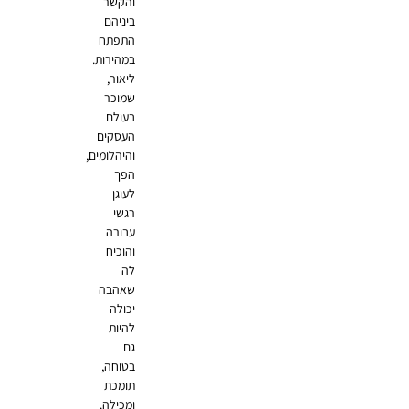
והקשר
ביניהם
התפתח
במהירות.
ליאור,
שמוכר
בעולם
העסקים
והיהלומים,
הפך
לעוגן
רגשי
עבורה
והוכיח
לה
שאהבה
יכולה
להיות
גם
בטוחה,
תומכת
ומכילה.