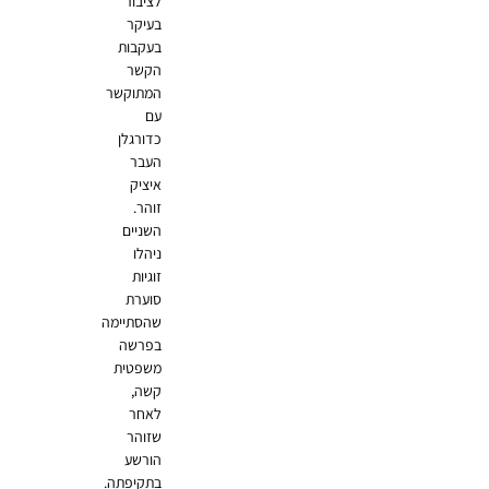
לציבור
בעיקר
בעקבות
הקשר
המתוקשר
עם
כדורגלן
העבר
איציק
זוהר.
השניים
ניהלו
זוגיות
סוערת
שהסתיימה
בפרשה
משפטית
קשה,
לאחר
שזוהר
הורשע
בתקיפתה.