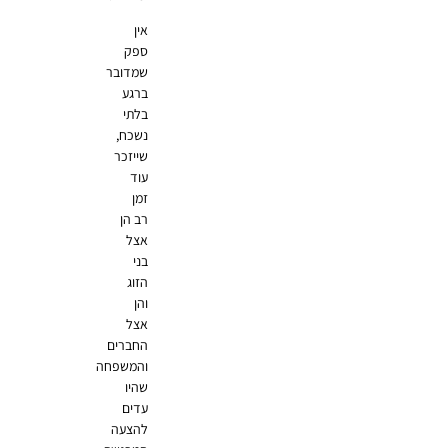
אין
ספק
שמדובר
ברגע
בלתי
נשכח,
שייזכר
עוד
זמן
רב הן
אצל
בני
הזוג
והן
אצל
החברים
והמשפחה
שהיו
עדים
להצעה