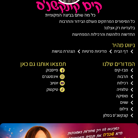
יפורים המרתקים מעולם הבידור והתרבות
ות רק אצלנו!
ת הלוהטות והרכילות המפתיעות
ט מהיר
ף הבית
מדיניות פרטיות
הצהרת נגישות
רים שלנו
תמצאו אותנו גם כאן
בז-קים
פייסבוק
רבות
אינסטגרם
כילות
יוטיוב
ווזיה
טיקטוק
וסיקה
וים
ילום
ונקשנ'ס בסלון