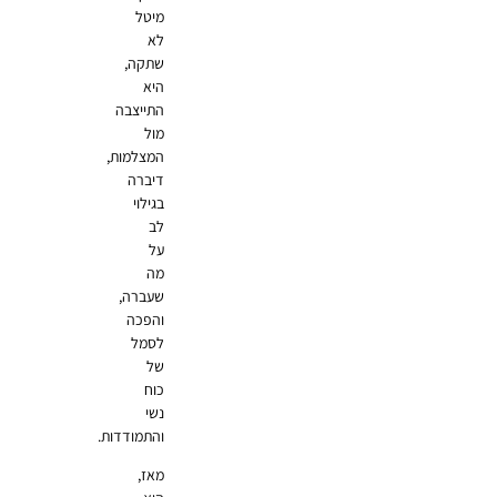
מיטל
לא
שתקה,
היא
התייצבה
מול
המצלמות,
דיברה
בגילוי
לב
על
מה
שעברה,
והפכה
לסמל
של
כוח
נשי
והתמודדות.
מאז,