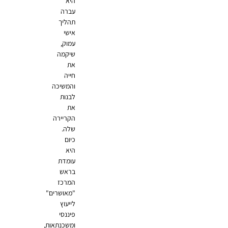
היא
עברה
תהליך
אישי
עמוק,
שיקמה
את
חייה
והמשיכה
לבנות
את
הקריירה
שלה.
כיום
היא
עומדת
בראש
המרכז
"מאושרים"
לייעוץ
פיננסי
ומשכנתאות,