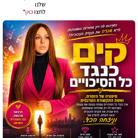
שלנו
לחצו
כאן
*